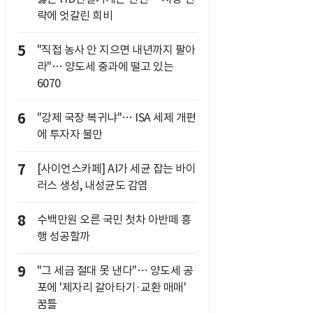
략에 엇갈린 희비
5
"직접 농사 안 지으면 내년까지 팔아
라"… 양도세 중과에 떨고 있는
6070
6
"강제 국장 복귀냐"… ISA 세제 개편
에 투자자 불만
7
[사이언스카페] AI가 세균 잡는 바이
러스 생성, 내성균도 감염
8
수백만원 오른 국민 첫차 아반떼 흥
행 성공할까
9
"그 세금 절대 못 낸다"… 양도세 공
포에 '제자리 갈아타기·교환 매매'
꿈틀