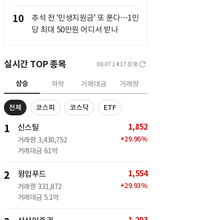
10
추석 전 '민생지원금' 또 푼다…1인
당 최대 50만원 어디서 받나
실시간 TOP 종목
08.07 14:17
장중
상승
하락
거래대금
거래량
전체
코스피
코스닥
ETF
1,852
1
신스틸
+
29.96
%
거래량
3,430,752
거래대금
61억
1,554
2
윙입푸드
+
29.93
%
거래량
331,872
거래대금
5.1억