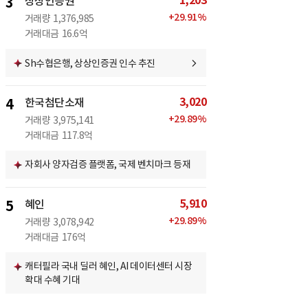
1,203
3
상상인증권
+
29.91
%
거래량
1,376,985
거래대금
16.6억
Sh수협은행, 상상인증권 인수 추진
3,020
4
한국첨단소재
+
29.89
%
거래량
3,975,141
거래대금
117.8억
자회사 양자검증 플랫폼, 국제 벤치마크 등재
5,910
5
혜인
+
29.89
%
거래량
3,078,942
거래대금
176억
캐터필라 국내 딜러 혜인, AI 데이터센터 시장
확대 수혜 기대