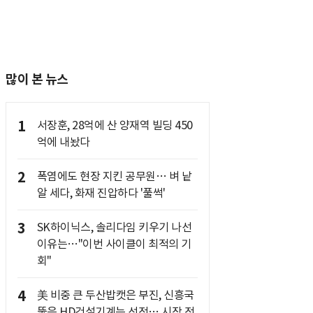
많이 본 뉴스
1
서장훈, 28억에 산 양재역 빌딩 450
억에 내놨다
2
폭염에도 현장 지킨 공무원… 벼 낱
알 세다, 화재 진압하다 '풀썩'
3
SK하이닉스, 솔리다임 키우기 나선
이유는…"이번 사이클이 최적의 기
회"
4
美 비중 큰 두산밥캣은 부진, 신흥국
뚫은 HD건설기계는 선전… 시장 전