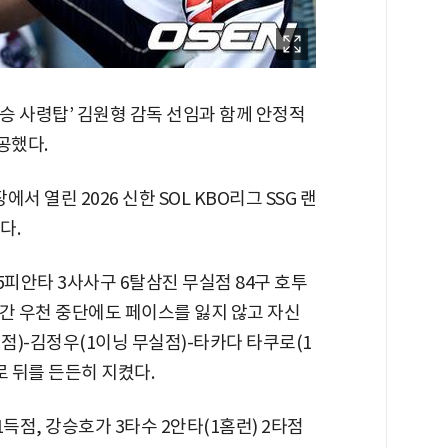
우승 사령탑’ 김원형 감독 선임과 함께 안정적
공했다.
 열린 2026 신한 SOL KBO리그 SSG 랜
다.
5피안타 3사사구 6탈삼진 무실점 84구 호투
분 간 우천 중단에도 페이스를 잃지 않고 자신
점)-김정우(1이닝 무실점)-타카다 타쿠로(1
로 뒤를 든든히 지켰다.
득점, 강승호가 3타수 2안타(1홈런) 2타점