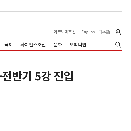
이코노미조선
English
日本語
국제
사이언스조선
문화
오피니언
+전반기 5강 진입