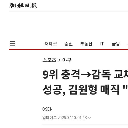
재테크
증권
부동산
IT
금융
스포츠
야구
9위 충격→감독 교체
성공, 김원형 매직 
OSEN
업데이트
2026.07.10. 01:43