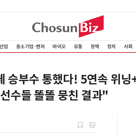
산업
중소기업·벤처
바이오
유통
정책
정치
사회
 승부수 통했다! 5연속 위닝
"선수들 똘똘 뭉친 결과"