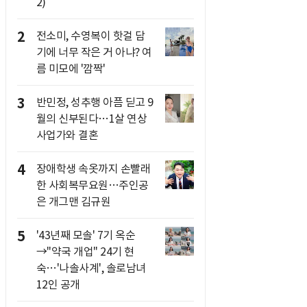
2)
2
전소미, 수영복이 핫걸 담
기에 너무 작은 거 아냐? 여
름 미모에 '깜짝'
3
반민정, 성추행 아픔 딛고 9
월의 신부된다…1살 연상
사업가와 결혼
4
장애학생 속옷까지 손빨래
한 사회복무요원…주인공
은 개그맨 김규원
5
'43년째 모솔' 7기 옥순
→"약국 개업" 24기 현
숙…'나솔사계', 솔로남녀
12인 공개