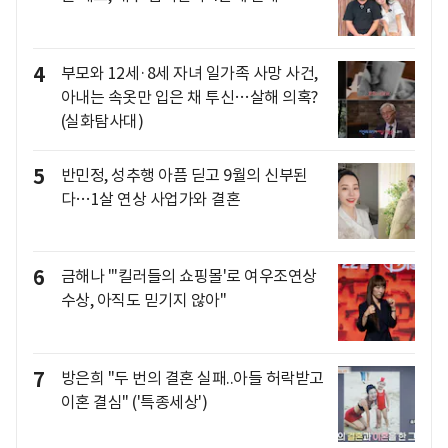
4
부모와 12세·8세 자녀 일가족 사망 사건,
아내는 속옷만 입은 채 투신…살해 의혹?
(실화탐사대)
5
반민정, 성추행 아픔 딛고 9월의 신부된
다…1살 연상 사업가와 결혼
6
금해나 "'킬러들의 쇼핑몰'로 여우조연상
수상, 아직도 믿기지 않아"
7
방은희 "두 번의 결혼 실패..아들 허락받고
이혼 결심" ('특종세상')