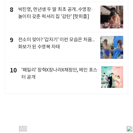
8
박진영, 연년생 두 딸 최초 공개..수영장·
놀이터 갖춘 럭셔리 집 '감탄' [핫피플]
9
전소미 맞아? '갑자기' 이런 모습은 처음...
화보가 된 수영복 자태
10
'패밀리' 장혁X장나라X채정안, 메인 포스
터 공개