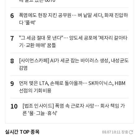
에 떨고 있는 6070
6
폭염에도 현장 지킨 공무원… 벼 낱알 세다, 화재 진압하
다 '풀썩'
7
"그 세금 절대 못 낸다"… 양도세 공포에 '제자리 갈아타
기·교환 매매' 꿈틀
8
[사이언스카페] AI가 세균 잡는 바이러스 생성, 내성균도
감염
9
먼저 맺은 LTA, 손해로 돌아올까… SK하이닉스, HBM
선점의 기회비용
10
[법조 인사이드] 폭염 속 근로자 사망… 회사 책임 가
른 '물·그늘·휴식'
실시간 TOP 종목
08.07 10:11
장중