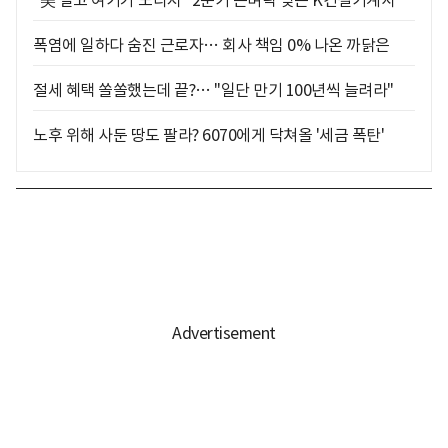
"美 말고 여기가 노다지" 2분기 돈벼락 맞은 K건설기계사
폭염에 일하다 숨진 근로자… 회사 책임 0% 나온 까닭은
절세 혜택 쏠쏠했는데 끝?… "일단 만기 100년씩 늘려라"
노후 위해 사둔 땅도 팔라? 6070에게 닥쳐올 '세금 폭탄'