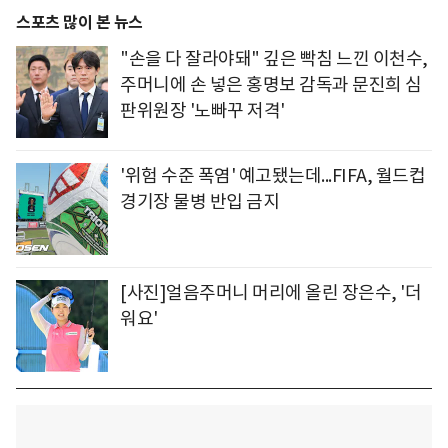
스포츠 많이 본 뉴스
"손을 다 잘라야돼" 깊은 빡침 느낀 이천수,
주머니에 손 넣은 홍명보 감독과 문진희 심
판위원장 '노빠꾸 저격'
'위험 수준 폭염' 예고됐는데...FIFA, 월드컵
경기장 물병 반입 금지
[사진]얼음주머니 머리에 올린 장은수, '더
워요'