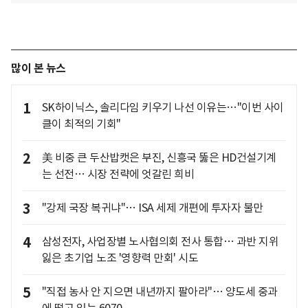
많이 본 뉴스
1
SK하이닉스, 솔리다임 키우기 나선 이유는…"이번 사이
클이 최적의 기회"
2
美 비중 큰 두산밥캣은 부진, 신흥국 뚫은 HD건설기계
는 선전… 시장 전략에 엇갈린 희비
3
"강제 국장 복귀냐"… ISA 세제 개편에 투자자 불만
4
삼성전자, 사업장별 노사협의회 전사 통합… 과반 지위
잃은 초기업 노조 '영향력 만회' 시도
5
"직접 농사 안 지으면 내년까지 팔아라"… 양도세 중과