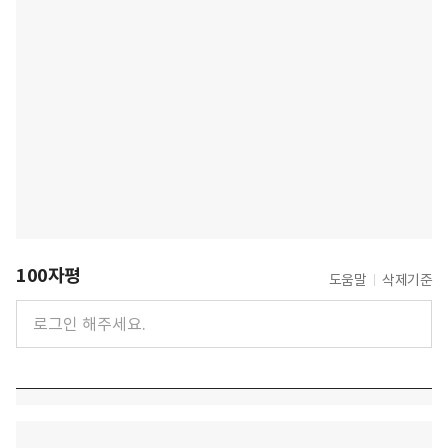
100자평
도움말
삭제기준