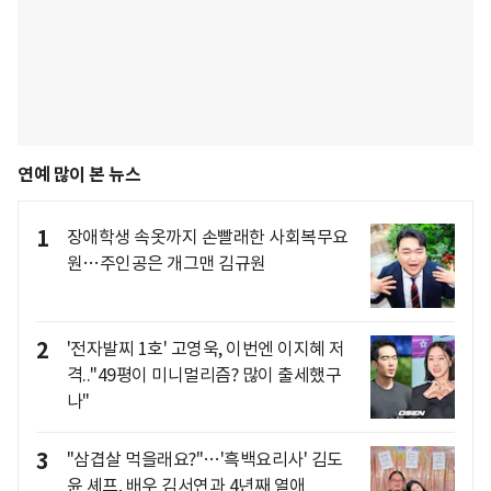
연예 많이 본 뉴스
1
장애학생 속옷까지 손빨래한 사회복무요
원…주인공은 개그맨 김규원
2
'전자발찌 1호' 고영욱, 이번엔 이지혜 저
격.."49평이 미니멀리즘? 많이 출세했구
나"
3
"삼겹살 먹을래요?"…'흑백요리사' 김도
윤 셰프, 배우 김서연과 4년째 열애