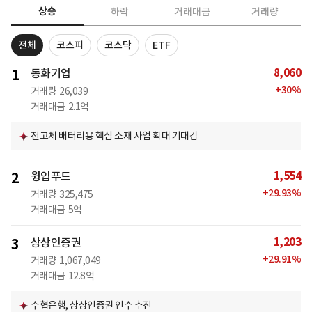
상승
하락
거래대금
거래량
전체
코스피
코스닥
ETF
8,060
1
동화기업
+
30
%
거래량
26,039
거래대금
2.1억
전고체 배터리용 핵심 소재 사업 확대 기대감
1,554
2
윙입푸드
+
29.93
%
거래량
325,475
거래대금
5억
1,203
3
상상인증권
+
29.91
%
거래량
1,067,049
거래대금
12.8억
수협은행, 상상인증권 인수 추진