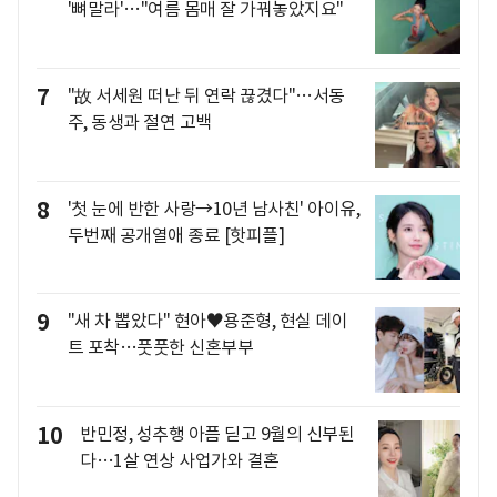
'뼈말라'…"여름 몸매 잘 가꿔놓았지요"
7
"故 서세원 떠난 뒤 연락 끊겼다"…서동
주, 동생과 절연 고백
8
'첫 눈에 반한 사랑→10년 남사친' 아이유,
두번째 공개열애 종료 [핫피플]
9
"새 차 뽑았다" 현아♥용준형, 현실 데이
트 포착…풋풋한 신혼부부
10
반민정, 성추행 아픔 딛고 9월의 신부된
다…1살 연상 사업가와 결혼