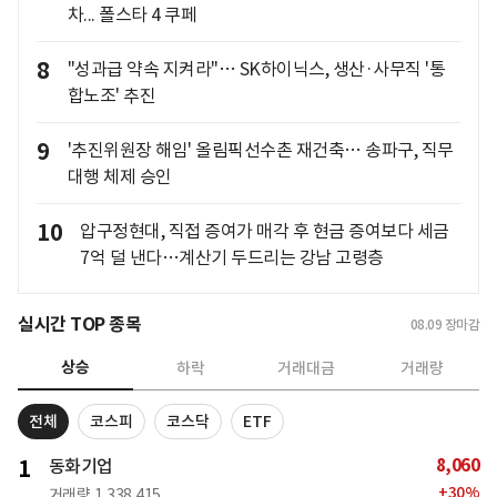
차... 폴스타 4 쿠페
8
"성과급 약속 지켜라"… SK하이닉스, 생산·사무직 '통
합노조' 추진
9
'추진위원장 해임' 올림픽선수촌 재건축… 송파구, 직무
대행 체제 승인
10
압구정현대, 직접 증여가 매각 후 현금 증여보다 세금
7억 덜 낸다…계산기 두드리는 강남 고령층
실시간 TOP 종목
08.09
장마감
상승
하락
거래대금
거래량
전체
코스피
코스닥
ETF
8,060
1
동화기업
+
30
%
거래량
1,338,415