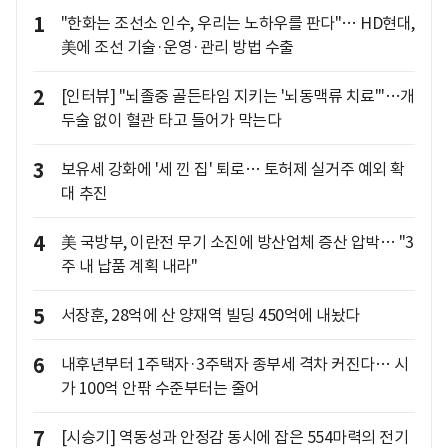
1
"한화는 조선소 인수, 우리는 노하우를 판다"… HD현대,
美에 조선 기술·운영·관리 방법 수출
2
[인터뷰] "뇌졸중 골든타임 지키는 '뇌동맥류 치료'"…개
두술 없이 혈관 타고 들어가 막는다
3
보유세 강화에 '세 낀 집' 퇴로… 토허제 실거주 예외 확
대 추진
4
美 국방부, 이란전 무기 소진에 방산업체 증산 압박… "3
주 내 납품 계획 내라"
5
서장훈, 28억에 산 양재역 빌딩 450억에 내놨다
6
내후년부터 1주택자·3주택자 종부세 격차 커진다… 시
가 100억 안팎 수준부터는 줄어
7
[시승기] 역동성과 안정감 동시에 잡은 554마력의 전기