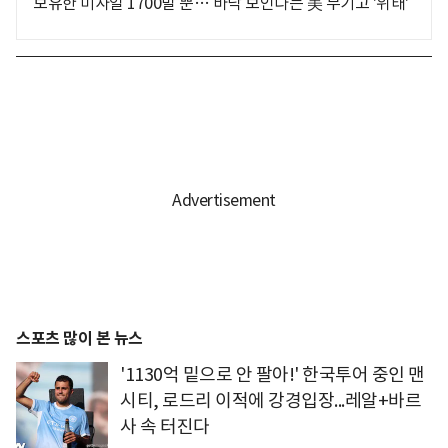
보유한 미사일 1700발 뿐… 바닥 보인다는 美 무기고 '위태'
스포츠 많이 본 뉴스
'1130억 밑으로 안 팔아!' 한국투어 중인 맨
시티, 로드리 이적에 강경입장...레알+바르
사 속 터진다