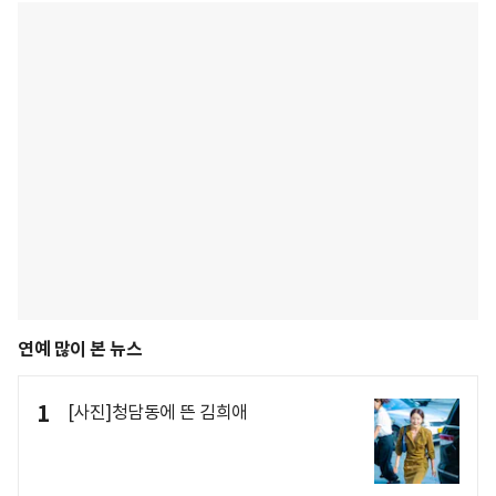
연예 많이 본 뉴스
1
[사진]청담동에 뜬 김희애