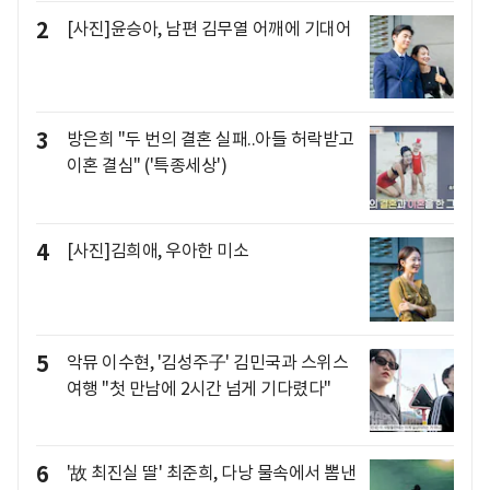
2
[사진]윤승아, 남편 김무열 어깨에 기대어
3
방은희 "두 번의 결혼 실패..아들 허락받고
이혼 결심" ('특종세상')
4
[사진]김희애, 우아한 미소
5
악뮤 이수현, '김성주子' 김민국과 스위스
여행 "첫 만남에 2시간 넘게 기다렸다"
6
'故 최진실 딸' 최준희, 다낭 물속에서 뽐낸