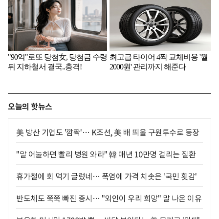
오늘의 핫뉴스
美 방산 기업도 '깜짝'… K조선, 美 배 띄울 구원투수로 등장
"말 어눌하면 빨리 병원 와라" 韓 매년 10만명 걸리는 질환
휴가철에 회 먹기 글렀네… 폭염에 가격 치솟은 '국민 횟감'
반도체도 쭉쭉 빠진 증시… "외인이 우리 희망" 말 나온 이유