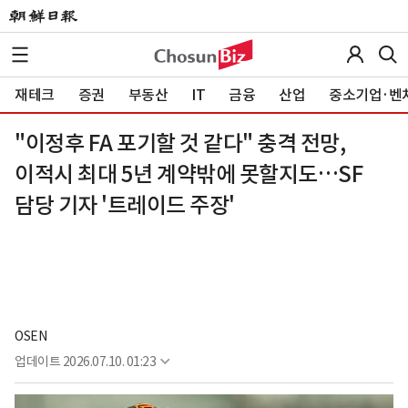
재테크
증권
부동산
IT
금융
산업
중소기업·벤
"이정후 FA 포기할 것 같다" 충격 전망,
이적시 최대 5년 계약밖에 못할지도…SF
담당 기자 '트레이드 주장'
OSEN
업데이트
2026.07.10. 01:23