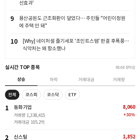
선효과'
9
용산공원도 근조화환이 덮었다… 주민들 "어린이정원
에 주택 안 돼"
10
[Why] 네이처셀 줄기세포 '조인트스템' 판결 후폭풍…
식약처는 왜 항소했나
실시간 TOP 종목
08.08
장마감
상승
하락
거래대금
거래량
전체
코스피
코스닥
ETF
8,060
1
동화기업
+
30
%
거래량
1,338,415
거래대금
105.2억
1,852
2
신스틸