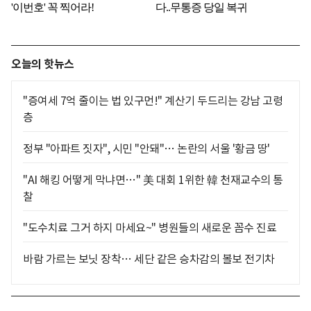
오늘의 핫뉴스
"증여세 7억 줄이는 법 있구먼!" 계산기 두드리는 강남 고령
층
정부 "아파트 짓자", 시민 "안돼"… 논란의 서울 '황금 땅'
"AI 해킹 어떻게 막냐면…" 美 대회 1위한 韓 천재교수의 통
찰
"도수치료 그거 하지 마세요~" 병원들의 새로운 꼼수 진료
바람 가르는 보닛 장착… 세단 같은 승차감의 볼보 전기차