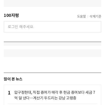
100자평
도움말
삭제기준
많이 본 뉴스
1
압구정현대, 직접 증여가 매각 후 현금 증여보다 세금 7
억 덜 낸다…계산기 두드리는 강남 고령층