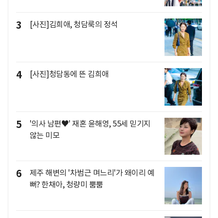
3
[사진]김희애, 청담룩의 정석
4
[사진]청담동에 뜬 김희애
5
'의사 남편♥' 재혼 윤해영, 55세 믿기지
않는 미모
6
제주 해변의 '차범근 며느리'가 왜이리 예
뻐? 한채아, 청량미 뿜뿜