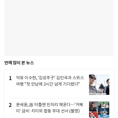
연예 많이 본 뉴스
1
악뮤 이수현, '김성주子' 김민국과 스위스
여행 "첫 만남에 2시간 넘게 기다렸다"
2
문세윤, 故 터틀맨 빈자리 채운다…'거북
이' 금비·지이와 합동 무대 선사 (불명)