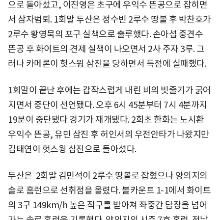
으로 돌아섰고, 이진영은 초구에 우익수 뜬공으로 잡히면
서 삼자범퇴. 1회말 두산은 정수빈 2루수 땅볼 후 박찬호가
2루수 황영묵의 포구 실책으로 출루했다. 손아섭 중견수
뜬공 후 화이트의 견제 실책이 나오면서 2사 주자 3루. 그
러나 카메론이 헛스윙 삼진을 당하면서 득점에 실패했다.
1회말이 끝난 후에는 갑작스럽게 내린 비의 빗줄기가 굵어
지면서 중단이 선언됐다. 오후 6시 45분부터 7시 4분까지
19분이 중단됐다 경기가 재개됐다. 2회초 한화는 노시환
우익수 뜬공, 유민 삼진 후 허인서의 우전안타가 나왔지만
김태연이 헛스윙 삼진으로 돌아섰다.
두산은 2회말 김민석이 2루수 땅볼로 잡혔으나 양의지의
솔로 홈런으로 선취점을 올렸다. 볼카운트 1-1에서 화이트
의 3구 149km/h 높은 직구를 받아쳐 좌중간 담장을 넘어
가는 솔로 홈런을 기록했다. 양의지의 시즌 7호 홈런. 전날