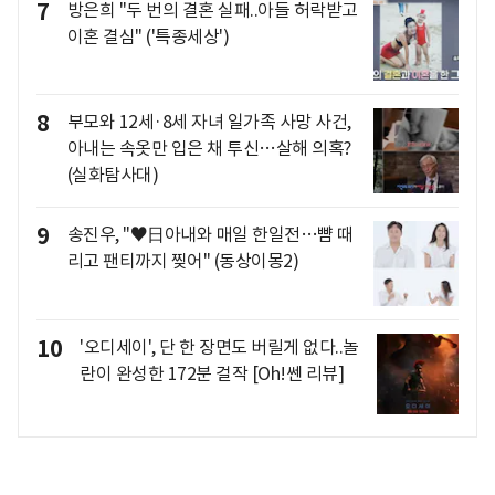
7
방은희 "두 번의 결혼 실패..아들 허락받고
이혼 결심" ('특종세상')
8
부모와 12세·8세 자녀 일가족 사망 사건,
아내는 속옷만 입은 채 투신…살해 의혹?
(실화탐사대)
9
송진우, "♥日아내와 매일 한일전…뺨 때
리고 팬티까지 찢어" (동상이몽2)
10
'오디세이', 단 한 장면도 버릴게 없다..놀
란이 완성한 172분 걸작 [Oh!쎈 리뷰]