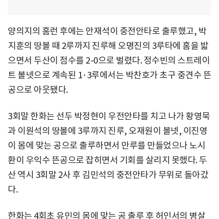
양의지의 홈런 후에는 안재석이 중전안타로 출루했고, 박
지훈의 땅볼 때 2루까지 진루해 오명진의 3루타에 홈을 밟
으면서 두산이 점수를 2-0으로 벌렸다. 정수빈의 스트레이
트 볼넷으로 계속된 1·3루에서는 박찬호가 초구 중견수 뜬
공으로 아웃됐다.
3회말 한화는 선두 박정현이 우전안타를 치고 나가 황영묵
과 이원석의 땅볼에 3루까지 진루, 오재원이 볼넷, 이진영
이 몸에 맞는 공으로 출루하면서 만루를 만들었으나 노시
환이 우익수 뜬공으로 잡히면서 기회를 살리지 못했다. 두
산 역시 3회말 2사 후 김민석의 중전안타가 무위로 돌아갔
다.
한화는 4회초 유민의 몸에 맞는 공 출루 후 허인서의 병살