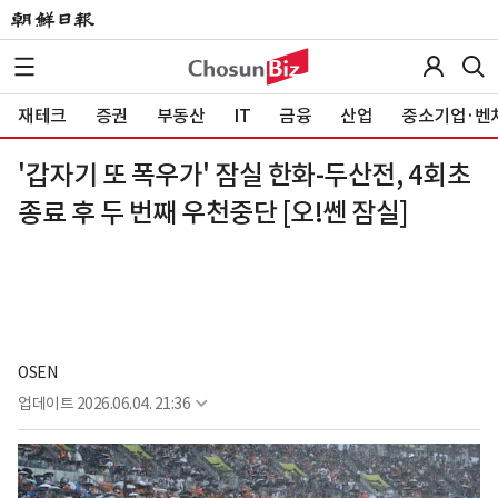
재테크
증권
부동산
IT
금융
산업
중소기업·벤
'갑자기 또 폭우가' 잠실 한화-두산전, 4회초
종료 후 두 번째 우천중단 [오!쎈 잠실]
OSEN
업데이트
2026.06.04. 21:36