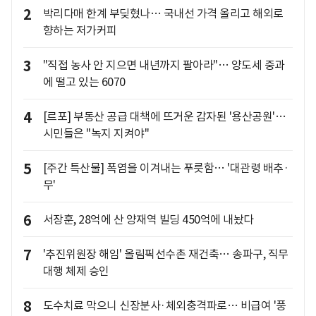
2
박리다매 한계 부딪혔나… 국내선 가격 올리고 해외로
향하는 저가커피
3
"직접 농사 안 지으면 내년까지 팔아라"… 양도세 중과
에 떨고 있는 6070
4
[르포] 부동산 공급 대책에 뜨거운 감자된 '용산공원'…
시민들은 "녹지 지켜야"
5
[주간 특산물] 폭염을 이겨내는 푸릇함… '대관령 배추·
무'
6
서장훈, 28억에 산 양재역 빌딩 450억에 내놨다
7
'추진위원장 해임' 올림픽선수촌 재건축… 송파구, 직무
대행 체제 승인
8
도수치료 막으니 신장분사·체외충격파로… 비급여 '풍