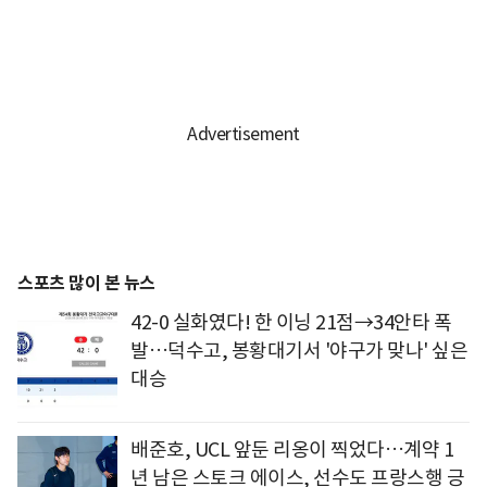
스포츠 많이 본 뉴스
42-0 실화였다! 한 이닝 21점→34안타 폭
발…덕수고, 봉황대기서 '야구가 맞나' 싶은
대승
배준호, UCL 앞둔 리옹이 찍었다…계약 1
년 남은 스토크 에이스, 선수도 프랑스행 긍