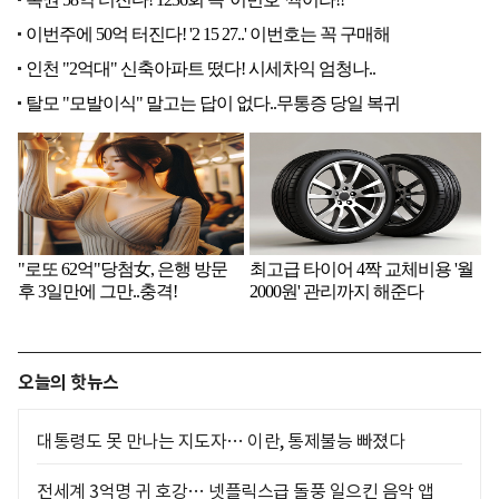
오늘의 핫뉴스
대통령도 못 만나는 지도자… 이란, 통제불능 빠졌다
전세계 3억명 귀 호강… 넷플릭스급 돌풍 일으킨 음악 앱