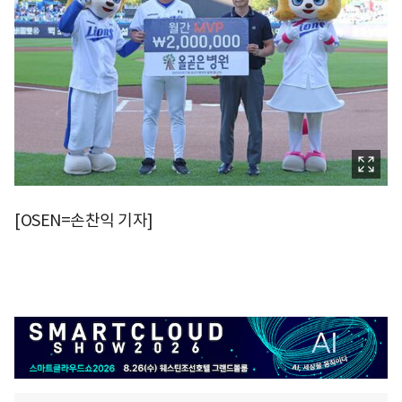
[OSEN=손찬익 기자]