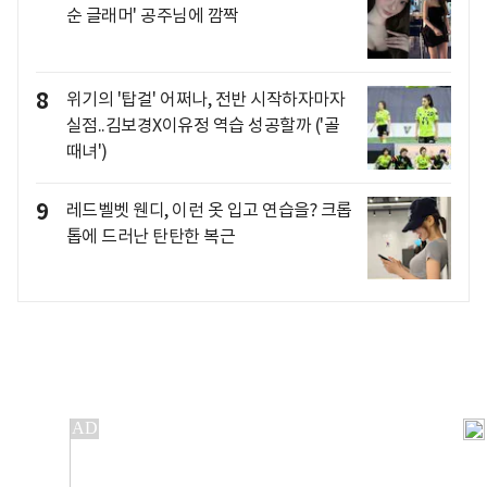
순 글래머' 공주님에 깜짝
8
위기의 '탑걸' 어쩌나, 전반 시작하자마자
실점..김보경X이유정 역습 성공할까 ('골
때녀')
9
레드벨벳 웬디, 이런 옷 입고 연습을? 크롭
톱에 드러난 탄탄한 복근