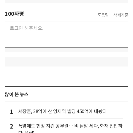
100자평
도움말
삭제기준
많이 본 뉴스
1
서장훈, 28억에 산 양재역 빌딩 450억에 내놨다
2
폭염에도 현장 지킨 공무원… 벼 낱알 세다, 화재 진압하
다 '풀썩'