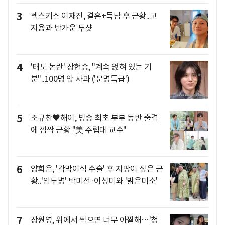
3
젝스키스 이재진, 결혼+득남 후 근황..고
지용과 반가운 투샷
4
'태도 논란' 장현승, "계속 얹혀 있는 기
분"..100명 앞 사과 ('문명특급')
5
조규찬♥해이, 방송 최초 부부 동반 출격
에 깜짝 근황 "美 주립대 교수"
6
양희은, '각막이식 수술' 후 지팡이 짚은 근
황..'암투병' 박미선·이성미와 '밝은미소'
7
장원영, 위에서 찍으면 너무 아찔해…'청