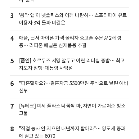
3
'음악 앱'이 넷플릭스와 어깨 나란히… 스포티파이 유료
이용자 3억 돌파 비결은
4
애플, 日서 아이폰 가격 올리자 중고폰 주문량 2배 껑
충… 리퍼폰 패널은 신제품용 추월
5
[줌인] 호르무즈 서명 앞두고 이란 리더십 증발… 최고
지도자 잠행·대통령 사임설
6
"파혼할까요?…결혼자금 5500만원 주식으로 날린 예비
신부
7
[뉴테크] 미세 플라스틱 꼼짝 마, 자연이 가르쳐준 청소
그물
8
"직접 농사 안 지으면 내년까지 팔아라"… 양도세 중과
에 떨고 있는 6070