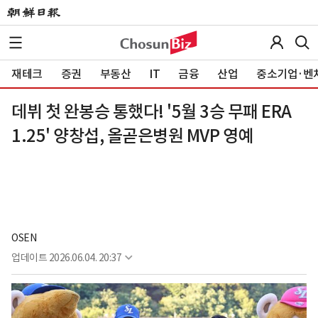
재테크
증권
부동산
IT
금융
산업
중소기업·벤
데뷔 첫 완봉승 통했다! '5월 3승 무패 ERA
1.25' 양창섭, 올곧은병원 MVP 영예
OSEN
업데이트
2026.06.04. 20:37