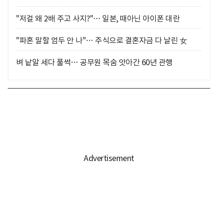
"저걸 왜 2배 주고 사지?"… 일본, 때아닌 아이폰 대란
"파혼 말할 엄두 안 나"… 주식으로 결혼자금 다 날린 女
벼 낱알 세다 풀썩… 공무원 목숨 앗아간 60년 관행