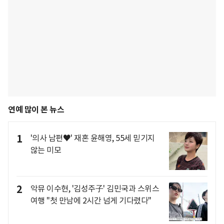
연예 많이 본 뉴스
1
'의사 남편♥' 재혼 윤해영, 55세 믿기지
않는 미모
2
악뮤 이수현, '김성주子' 김민국과 스위스
여행 "첫 만남에 2시간 넘게 기다렸다"