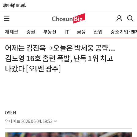
재테크
증권
부동산
IT
금융
산업
중소기업·벤
어제는 김진욱→오늘은 박세웅 공략...
김도영 16호 홈런 폭발, 단독 1위 치고
나갔다 [오!쎈 광주]
OSEN
업데이트
2026.06.04. 19:53