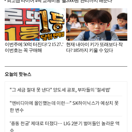
오늘의 핫뉴스
"그 세금 절대 못 낸다" 양도세 공포, 부자들의 '절세법'
"엔비디아에 올인했는데 이런…" SK하이닉스가 예상치 못
한 변수
'중동 천궁' 제대로 터졌다… LIG 2분기 벌어들인 놀라운 액
수