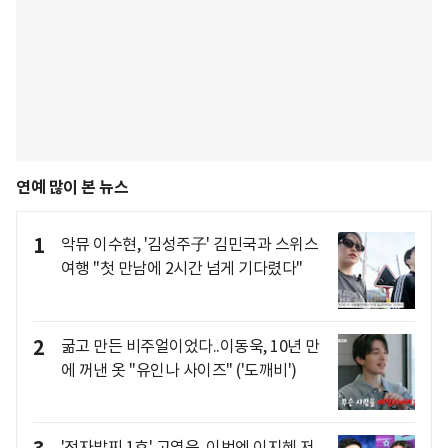
연예 많이 본 뉴스
1
악뮤 이수현, '김성주子' 김민국과 스위스
여행 "첫 만남에 2시간 넘게 기다렸다"
2
굶고 만든 비주얼이었다..이동욱, 10년 만
에 꺼낸 옷 "유인나 사이즈" ('도깨비')
'전자발찌 1호' 고영욱, 이번엔 이지혜 저