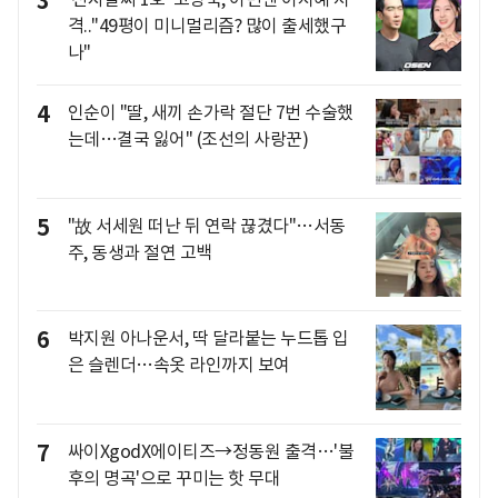
3
격.."49평이 미니멀리즘? 많이 출세했구
나"
4
인순이 "딸, 새끼 손가락 절단 7번 수술했
는데…결국 잃어" (조선의 사랑꾼)
5
"故 서세원 떠난 뒤 연락 끊겼다"…서동
주, 동생과 절연 고백
6
박지원 아나운서, 딱 달라붙는 누드톱 입
은 슬렌더…속옷 라인까지 보여
7
싸이XgodX에이티즈→정동원 출격…'불
후의 명곡'으로 꾸미는 핫 무대