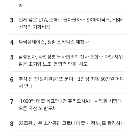
장
3
먼저 맺은 LTA, 손해로 돌아올까… SK하이닉스, HBM
선점의 기회비용
4
투썸플레이스, 정말 스타벅스 제쳤나
5
삼성전자, 사업장별 노사협의회 전사 통합… 과반 지위
잃은 초기업 노조 '영향력 만회' 시도
6
추석 전 '민생지원금' 또 푼다…1인당 최대 50만원 어디
서 받나
7
"1000억 매출 목표" 내건 퓨리오사AI…사업화 시험대
오른 국산 AI 반도체
8
23조원 남은 소상공인 코로나 대출… 정부, 또 탕감하나