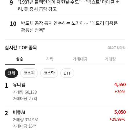
9
"1987년 블랙먼데이 재현될 수도"… '빅쇼트' 마이클 버
리, 美 증시 급락 경고
10
반도체 공장 통째 인수하는 노키아… "메모리 다음은
광통신 병목"
실시간 TOP 종목
08.07
장마감
상승
하락
거래대금
거래량
전체
코스피
코스닥
ETF
4,550
1
유니켐
+
30
%
거래량
60,138
거래대금
2.7억
5,050
2
비큐AI
+
29.99
%
거래량
324,951
거래대금
16억