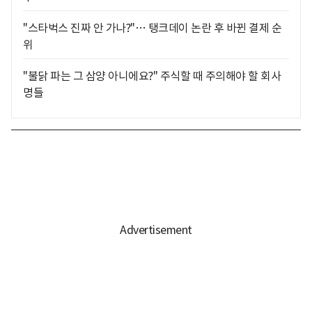
"스타벅스 진짜 안 가나?"… 탱크데이 논란 후 바뀐 결제 순
위
"불닭 파는 그 삼양 아니에요?" 주식할 때 주의해야 할 회사
명들