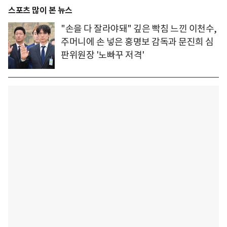
스포츠 많이 본 뉴스
"손을 다 잘라야돼" 깊은 빡침 느낀 이천수,
주머니에 손 넣은 홍명보 감독과 문진희 심
판위원장 '노빠꾸 저격'