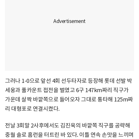
그러나 1-0으로 앞선 4회 선두타자로 등장해 롯데 선발 박
세웅과 풀카운트 접전을 벌였고 6구 147km짜리 직구가
가운데 살짝 바깥쪽으로 들어오자 그대로 통타해 125m짜
리 대형포로 연결시켰다.
전날 3회말 2사후에서도 김진욱의 바깥쪽 직구를 공략해
중월 솔로 홈런을 터트린 바 있다. 이틀 연속 손맛을 느끼며