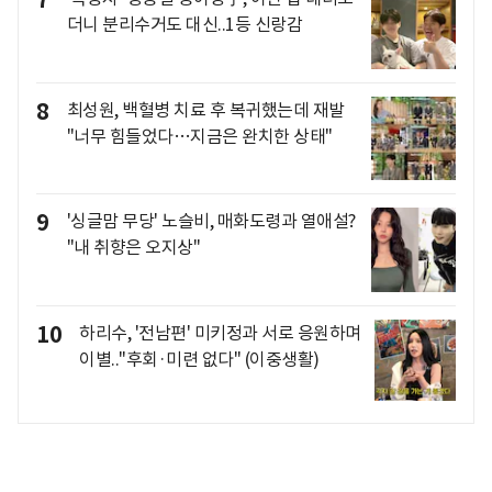
더니 분리수거도 대신..1등 신랑감
8
최성원, 백혈병 치료 후 복귀했는데 재발
"너무 힘들었다…지금은 완치한 상태"
9
'싱글맘 무당' 노슬비, 매화도령과 열애설?
"내 취향은 오지상"
10
하리수, '전남편' 미키정과 서로 응원하며
이별.."후회·미련 없다" (이중생활)