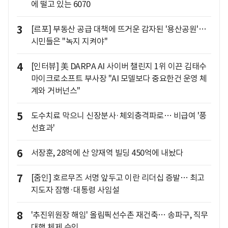
에 떨고 있는 6070
3
[르포] 부동산 공급 대책에 뜨거운 감자된 '용산공원'…
시민들은 "녹지 지켜야"
4
[인터뷰] 美 DARPA AI 사이버 챌린지 1위 이끈 김태수
마이크로소프트 부사장 "AI 모델보다 중요한건 운영 체
계와 거버넌스"
5
도수치료 막으니 신장분사·체외충격파로… 비급여 '풍
선효과'
6
서장훈, 28억에 산 양재역 빌딩 450억에 내놨다
7
[줌인] 호르무즈 서명 앞두고 이란 리더십 증발… 최고
지도자 잠행·대통령 사임설
8
'추진위원장 해임' 올림픽선수촌 재건축… 송파구, 직무
대행 체제 승인