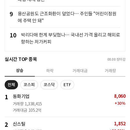
9
용산공원도 근조화환이 덮었다… 주민들 "어린이정원
에 주택 안 돼"
10
박리다매 한계 부딪혔나… 국내선 가격 올리고 해외로
향하는 저가커피
실시간 TOP 종목
08.08
장마감
상승
하락
거래대금
거래량
전체
코스피
코스닥
ETF
8,060
1
동화기업
+
30
%
거래량
1,338,415
거래대금
105.2억
1,852
2
신스틸