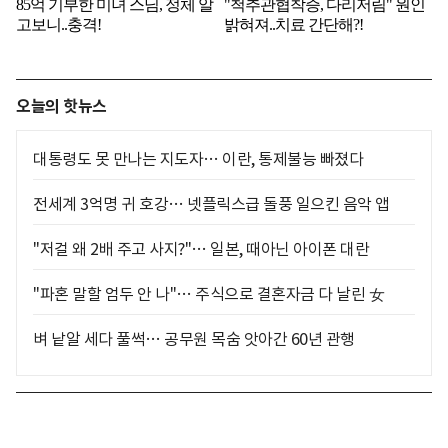
오늘의 핫뉴스
대통령도 못 만나는 지도자… 이란, 통제불능 빠졌다
전세계 3억명 귀 호강… 넷플릭스급 돌풍 일으킨 음악 앱
"저걸 왜 2배 주고 사지?"… 일본, 때아닌 아이폰 대란
"파혼 말할 엄두 안 나"… 주식으로 결혼자금 다 날린 女
벼 낱알 세다 풀썩… 공무원 목숨 앗아간 60년 관행