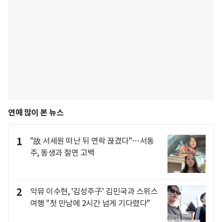
연예 많이 본 뉴스
1
"故 서세원 떠난 뒤 연락 끊겼다"…서동
주, 동생과 절연 고백
2
악뮤 이수현, '김성주子' 김민국과 스위스
여행 "첫 만남에 2시간 넘게 기다렸다"