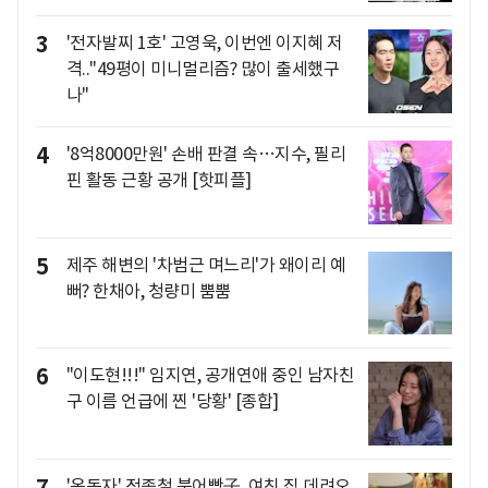
3
'전자발찌 1호' 고영욱, 이번엔 이지혜 저
격.."49평이 미니멀리즘? 많이 출세했구
나"
4
'8억8000만원' 손배 판결 속…지수, 필리
핀 활동 근황 공개 [핫피플]
5
제주 해변의 '차범근 며느리'가 왜이리 예
뻐? 한채아, 청량미 뿜뿜
6
"이도현!!!" 임지연, 공개연애 중인 남자친
구 이름 언급에 찐 '당황' [종합]
7
'옥동자' 정종철 붕어빵子, 여친 집 데려오