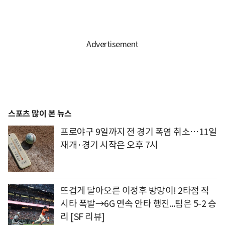
스포츠 많이 본 뉴스
프로야구 9일까지 전 경기 폭염 취소…11일
재개·경기 시작은 오후 7시
뜨겁게 달아오른 이정후 방망이! 2타점 적
시타 폭발→6G 연속 안타 행진...팀은 5-2 승
리 [SF 리뷰]