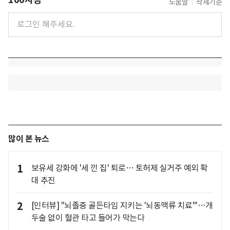
도움말
삭제기준
많이 본 뉴스
1
보유세 강화에 '세 낀 집' 퇴로… 토허제 실거주 예외 확
대 추진
2
[인터뷰] "뇌졸중 골든타임 지키는 '뇌동맥류 치료'"…개
두술 없이 혈관 타고 들어가 막는다