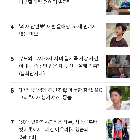
나.."헐 매력 덩어리 발견"
4
'의사 남편♥' 재혼 윤해영, 55세 믿기지
않는 미모
5
부모와 12세·8세 자녀 일가족 사망 사건,
아내는 속옷만 입은 채 투신…살해 의혹?
(실화탐사대)
6
'17억 빚' 함께 견딘 친母 애틋한 효심..MC
그리 "제가 챙겨야죠" 뭉클
7
'50대 맞아?' 샤를리즈 테론, 시스루부터
컷아웃까지...패션 아우라[지형준의
Behind]