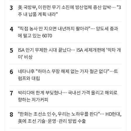
3
美 국방부, 이란전 무기 소진에 방산업체 증산 압박… "3
주 내 납품 계획 내라"
4
"직접 농사 안 지으면 내년까지 팔아라"… 양도세 중과
에 떨고 있는 6070
5
ISA 만기 무제한 시대 끝났다… ISA 세제개편에 '막차 개
미' 비상
6
네타냐후 "하마스 무장 해제 없는 가자 철군 없다"…트
럼프와 대립
7
박리다매 한계 부딪혔나… 국내선 가격 올리고 해외로
향하는 저가커피
8
"한화는 조선소 인수, 우리는 노하우를 판다"… HD현대,
美에 조선 기술·운영·관리 방법 수출