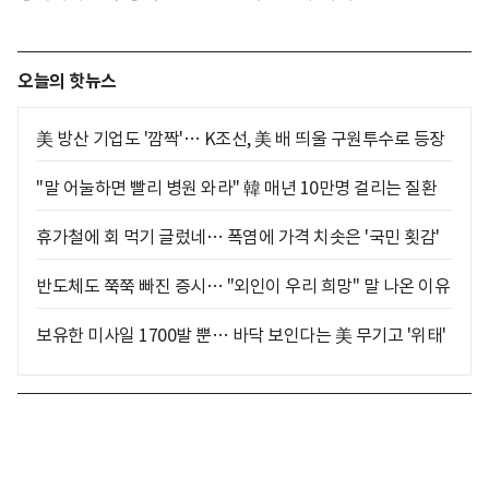
오늘의 핫뉴스
美 방산 기업도 '깜짝'… K조선, 美 배 띄울 구원투수로 등장
"말 어눌하면 빨리 병원 와라" 韓 매년 10만명 걸리는 질환
휴가철에 회 먹기 글렀네… 폭염에 가격 치솟은 '국민 횟감'
반도체도 쭉쭉 빠진 증시… "외인이 우리 희망" 말 나온 이유
보유한 미사일 1700발 뿐… 바닥 보인다는 美 무기고 '위태'