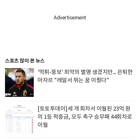
스포츠 많이 본 뉴스
'먹튀-뚱보' 최악의 별명 생겼지만... 은퇴한
아자르 "레알서 뛰는 꿈 이뤘다"
[토토투데이]세 개 회차서 이월된 23억 원
의 1등 적중금, 모두 축구 승무패 44회차로
이월