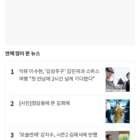
연예 많이 본 뉴스
1
악뮤 이수현, '김성주子' 김민국과 스위스
여행 "첫 만남에 2시간 넘게 기다렸다"
2
[사진]청담동에 뜬 김희애
3
'모솔연애' 강지수, 시즌2 김재서에 반했