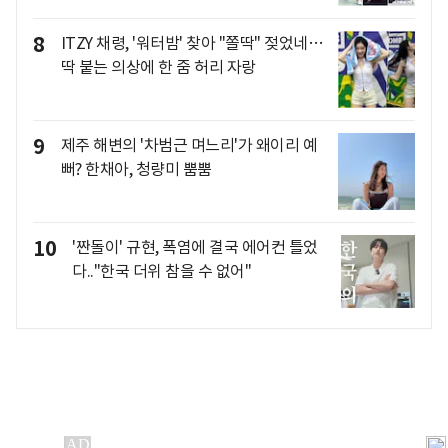
8
ITZY 채령, '워터밤' 찾아 "쫄딱" 젖었네…
딱 붙는 의상에 한 줌 허리 자랑
9
제주 해변의 '차범근 며느리'가 왜이리 예
뻐? 한채아, 청량미 뿜뿜
10
'짠돌이' 규현, 폭염에 결국 에어컨 틀었
다.."한국 더위 참을 수 없어"