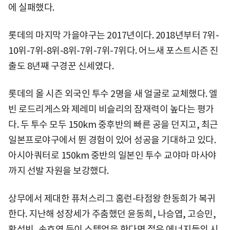
에 실패했다.
롯데의 마지막 가을야구는 2017년이다. 2018년부터 7위-
10위-7위-8위-8위-7위-7위-7위다. 어느새 포스트시즌 진
출도 8년째 구경꾼 신세였다.
롯데의 올 시즌 외국인 투수 2명을 새 얼굴로 교체했다. 엘
빈 로드리게스와 제레미 비슬리의 잠재력이 높다는 평가
다. 두 투수 모두 150km 중후반의 빠른 공을 던지고, 최근
일본프로야구에서 뛴 경험이 있어 성공을 기대하고 있다.
아시아쿼터로 150km 중반의 일본인 투수 교야마 마사야
까지 선발 자원을 보강했다.
상무에서 제대한 퓨처스리그 홈런-타점왕 한동희가 복귀
한다. 지난해 성장세가 주춤했던 윤동희, 나승엽, 고승민,
황성빈, 손호영 등이 스텝업을 한다면 젊은 에너지들의 시