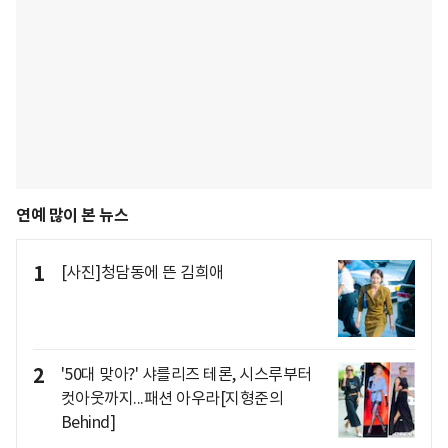
연예 많이 본 뉴스
1
[사진]청담동에 뜬 김희애
2
'50대 맞아?' 샤를리즈 테론, 시스루부터
컷아웃까지...패션 아우라[지형준의
Behind]