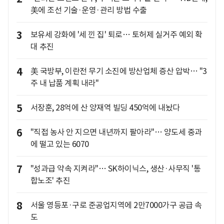
美에 조선 기술·운영·관리 방법 수출
3
보유세 강화에 '세 낀 집' 퇴로… 토허제 실거주 예외 확
대 추진
4
美 국방부, 이란전 무기 소진에 방산업체 증산 압박… "3
주 내 납품 계획 내라"
5
서장훈, 28억에 산 양재역 빌딩 450억에 내놨다
6
"직접 농사 안 지으면 내년까지 팔아라"… 양도세 중과
에 떨고 있는 6070
7
"성과급 약속 지켜라"… SK하이닉스, 생산·사무직 '통
합노조' 추진
8
서울 영등포·구로 준공업지역에 2만7000가구 공급 속
도