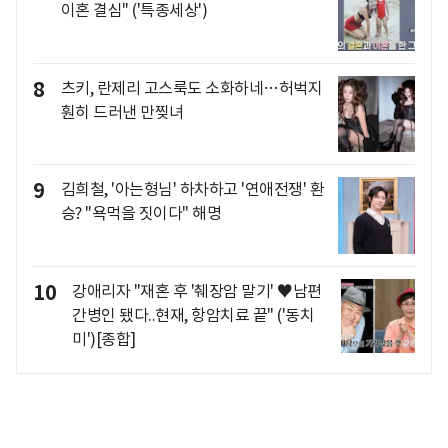
이혼 결심" ('특종세상')
8
츠키, 란제리 고스룩도 소화하네…허벅지
훤히 드러낸 만찢녀
9
김희철, '아는형님' 하차하고 '연애전쟁' 환
승? "욕먹을 짓이다" 해명
10
강애리자 "재혼 후 '췌장암 말기' ♥남편
간병인 됐다..현재, 항암치료 끝" ('동치
미')[종합]