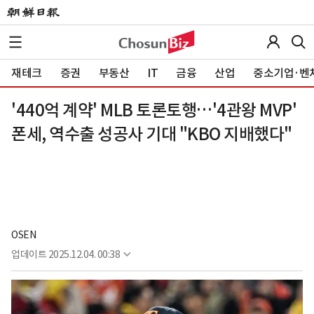
재테크
증권
부동산
IT
금융
산업
중소기업·벤
'440억 계약' MLB 토론토행…'4관왕 MVP'
폰세, 역수출 성공사 기대 "KBO 지배했다"
OSEN
업데이트
2025.12.04. 00:38