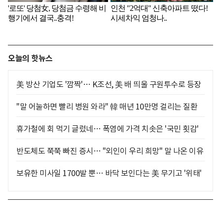
오늘의 핫뉴스
美 방산 기업도 '깜짝'… K조선, 美 배 띄울 구원투수로 등장
"말 어눌하면 빨리 병원 와라" 韓 매년 10만명 걸리는 질환
휴가철에 회 먹기 글렀네… 폭염에 가격 치솟은 '국민 횟감'
반도체도 쭉쭉 빠진 증시… "외인이 우리 희망" 말 나온 이유
보유한 미사일 1700발 뿐… 바닥 보인다는 美 무기고 '위태'