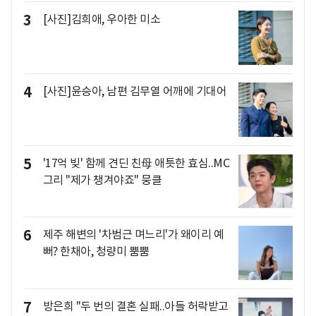
3
[사진]김희애, 우아한 미소
4
[사진]윤승아, 남편 김무열 어깨에 기대어
5
'17억 빚' 함께 견딘 친母 애틋한 효심..MC
그리 "제가 챙겨야죠" 뭉클
6
제주 해변의 '차범근 며느리'가 왜이리 예
뻐? 한채아, 청량미 뿜뿜
7
방은희 "두 번의 결혼 실패..아들 허락받고