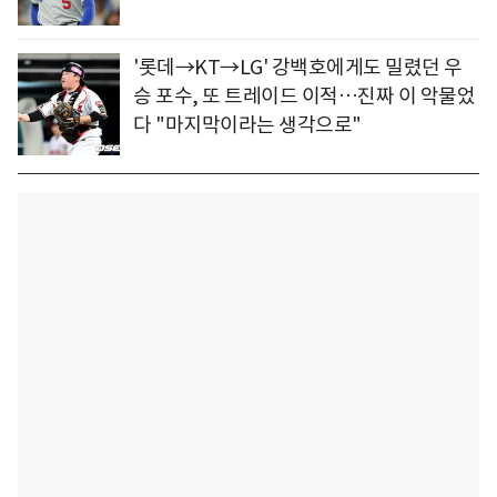
'롯데→KT→LG' 강백호에게도 밀렸던 우
승 포수, 또 트레이드 이적…진짜 이 악물었
다 "마지막이라는 생각으로"