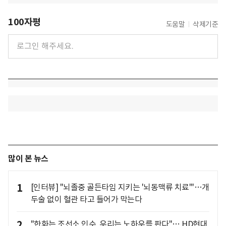
100자평
도움말
삭제기준
많이 본 뉴스
1
[인터뷰] "뇌졸중 골든타임 지키는 '뇌동맥류 치료'"…개
두술 없이 혈관 타고 들어가 막는다
2
"한화는 조선소 인수, 우리는 노하우를 판다"… HD현대,