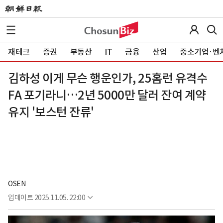
재테크
증권
부동산
IT
금융
산업
중소기업·벤
김하성 이게 무슨 행운인가, 25홈런 유격수
FA 포기라니…2년 5000만 달러 잔여 계약
유지 '보스턴 잔류'
OSEN
업데이트
2025.11.05. 22:00