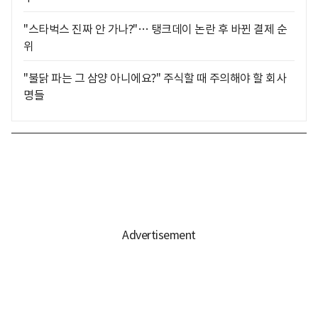
"스타벅스 진짜 안 가나?"… 탱크데이 논란 후 바뀐 결제 순
위
"불닭 파는 그 삼양 아니에요?" 주식할 때 주의해야 할 회사
명들