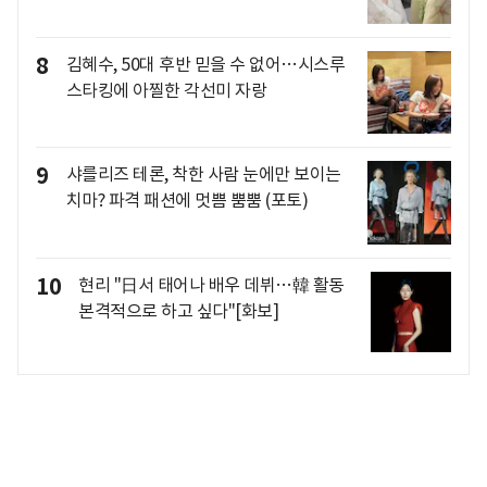
8
김혜수, 50대 후반 믿을 수 없어…시스루
스타킹에 아찔한 각선미 자랑
9
샤를리즈 테론, 착한 사람 눈에만 보이는
치마? 파격 패션에 멋쁨 뿜뿜 (포토)
10
현리 "日서 태어나 배우 데뷔…韓 활동
본격적으로 하고 싶다"[화보]