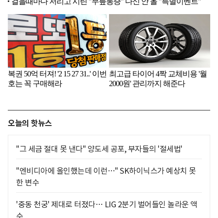
오늘의 핫뉴스
"그 세금 절대 못 낸다" 양도세 공포, 부자들의 '절세법'
"엔비디아에 올인했는데 이런…" SK하이닉스가 예상치 못
한 변수
'중동 천궁' 제대로 터졌다… LIG 2분기 벌어들인 놀라운 액
수