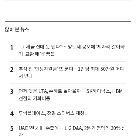
많이 본 뉴스
1
"그 세금 절대 못 낸다"… 양도세 공포에 '제자리 갈아타
기·교환 매매' 꿈틀
2
추석 전 '민생지원금' 또 푼다…1인당 최대 50만원 어디
서 받나
3
먼저 맺은 LTA, 손해로 돌아올까… SK하이닉스, HBM
선점의 기회비용
4
투썸플레이스, 정말 스타벅스 제쳤나
5
UAE '천궁Ⅱ' 수출에… LIG D&A, 2분기 영업익 30% 성
장