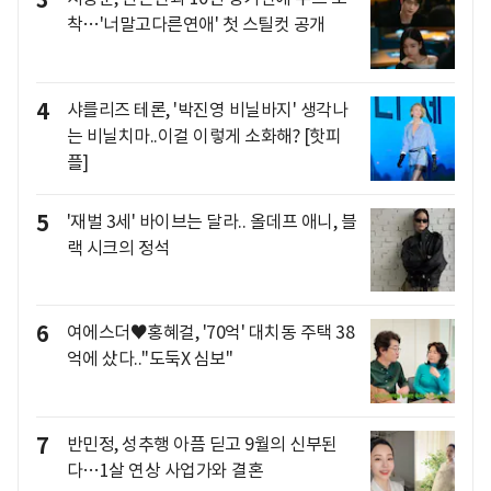
3
착…'너말고다른연애' 첫 스틸컷 공개
4
샤를리즈 테론, '박진영 비닐바지' 생각나
는 비닐치마..이걸 이렇게 소화해? [핫피
플]
5
'재벌 3세' 바이브는 달라.. 올데프 애니, 블
랙 시크의 정석
6
여에스더♥홍혜걸, '70억' 대치동 주택 38
억에 샀다.."도둑X 심보"
7
반민정, 성추행 아픔 딛고 9월의 신부된
다…1살 연상 사업가와 결혼