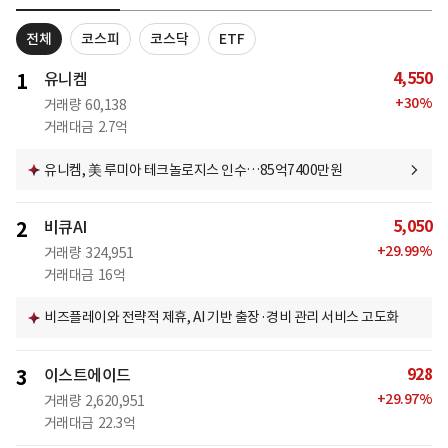
전체
코스피
코스닥
ETF
4,550
1
유니켐
+
30
%
거래량
60,138
거래대금
2.7억
유니켐, 美 루미아 테크놀로지스 인수…85억7400만원
5,050
2
비큐AI
+
29.99
%
거래량
324,951
거래대금
16억
비즈플레이와 전략적 제휴, AI 기반 출장·경비 관리 서비스 고도화
928
3
이스트에이드
+
29.97
%
거래량
2,620,951
거래대금
22.3억