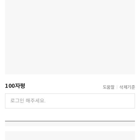
100자평
도움말
삭제기준