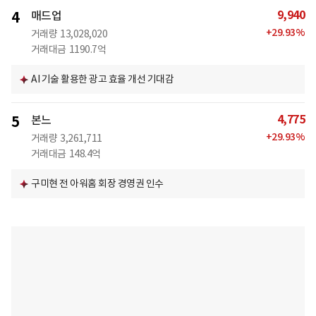
9,940
4
매드업
+
29.93
%
거래량
13,028,020
거래대금
1190.7억
AI 기술 활용한 광고 효율 개선 기대감
4,775
5
본느
+
29.93
%
거래량
3,261,711
거래대금
148.4억
구미현 전 아워홈 회장 경영권 인수