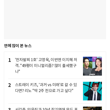
연예 많이 본 뉴스
1
'전자발찌 1호' 고영욱, 이번엔 이지혜 저
격.."49평이 미니멀리즘? 많이 출세했구
나"
2
스트레이 키즈, '과거 vs 미래'로 갈 수 있
다면? 리노 "딱 2주 전으로 가고 싶다"
서강준, 안은진과 10년 장기연애 무드 포