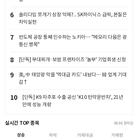
6
솔리다임 쪼개기 상장 악재?... SK하이닉스 급락, 본질은
차익실현
7
반도체 공장 통째 인수하는 노키아… "메모리 다음은 광
통신 병목"
8
[단독] 부대찌개·보쌈 프랜차이즈 '놀부' 기업회생 신청
9
美, 中 태양광 막을 '역대급 카드' 내놨다… 韓 업계 기대
감↑
10
[단독] K9 자주포 수출 공신 'K10 탄약운반차', 21년
만에 성능 개량
실시간 TOP 종목
08.06
장마감
상승
하락
거래대금
거래량