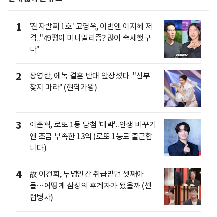
1
'전자발찌 1호' 고영욱, 이번엔 이지혜 저
격.."49평이 미니멀리즘? 많이 출세했구
나"
2
장영란, 에녹 결혼 반대 앞장섰다.."신부
찾지 마라" (현역가왕)
3
이준혁, 로또 1등 당첨 '대박'..인생 바꾸기
엔 조금 부족한 13억 (로또 1등도 출근합
니다)
4
故 이건희, 투명인간 취급받던 셋째아
들…어떻게 삼성의 후계자가 됐을까 (셀
럽병사)