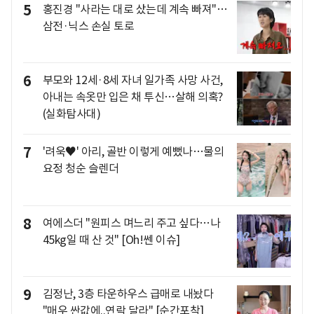
5
홍진경 "사라는 대로 샀는데 계속 빠져"…
삼전·닉스 손실 토로
6
부모와 12세·8세 자녀 일가족 사망 사건,
아내는 속옷만 입은 채 투신…살해 의혹?
(실화탐사대)
7
'려욱♥' 아리, 골반 이렇게 예뻤나…물의
요정 청순 슬렌더
8
여에스더 "원피스 며느리 주고 싶다…나
45kg일 때 산 것" [Oh!쎈 이슈]
9
김정난, 3층 타운하우스 급매로 내놨다
"매우 싼값에..연락 달라" [순간포착]