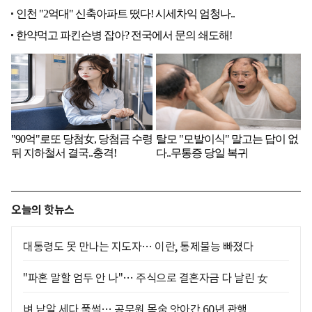
오늘의 핫뉴스
대통령도 못 만나는 지도자… 이란, 통제불능 빠졌다
"파혼 말할 엄두 안 나"… 주식으로 결혼자금 다 날린 女
벼 낱알 세다 풀썩… 공무원 목숨 앗아간 60년 관행