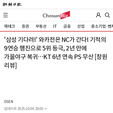
재테크
증권
부동산
IT
금융
산업
중소기업·벤
'삼성 기다려!' 와카전은 NC가 간다! 기적의
9연승 행진으로 5위 등극, 2년 만에
가을야구 복귀…KT 6년 연속 PS 무산 [창원
리뷰]
OSEN
업데이트
2025.10.04. 20:00