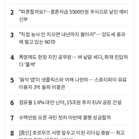
2
"파혼할까요?…결혼자금 5500만원 주식으로 날린 예비
신부
3
"직접 농사 안 지으면 내년까지 팔아라"… 양도세 중과
에 떨고 있는 6070
4
폭염에도 현장 지킨 공무원… 벼 낱알 세다, 화재 진압하
다 '풀썩'
5
'음악 앱'이 넷플릭스와 어깨 나란히… 스포티파이 유료
이용자 3억 돌파 비결은
6
점유율 1.6% 대만 난야, 15조원 투자 EUV 공장 건설
7
수백만원 오른 국민 첫차 아반떼 흥행 성공할까
8
[줌인] 호르무즈 서명 앞두고 이란 리더십 증발… 최고