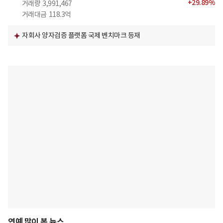
+
29.89
%
거래량
3,991,467
거래대금
118.3억
자회사 양자검증 플랫폼 국제 벤치마크 등재
연예 많이 본 뉴스