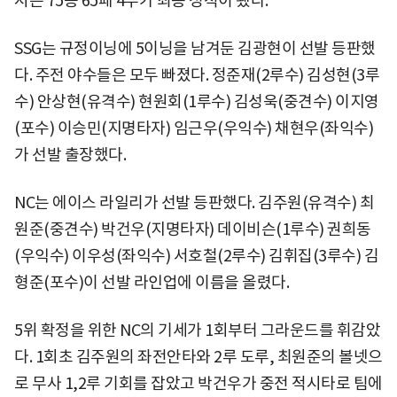
시즌 75승 65패 4무가 최종 성적이 됐다.
SSG는 규정이닝에 5이닝을 남겨둔 김광현이 선발 등판했
다. 주전 야수들은 모두 빠졌다. 정준재(2루수) 김성현(3루
수) 안상현(유격수) 현원회(1루수) 김성욱(중견수) 이지영
(포수) 이승민(지명타자) 임근우(우익수) 채현우(좌익수)
가 선발 출장했다.
NC는 에이스 라일리가 선발 등판했다. 김주원(유격수) 최
원준(중견수) 박건우(지명타자) 데이비슨(1루수) 권희동
(우익수) 이우성(좌익수) 서호철(2루수) 김휘집(3루수) 김
형준(포수)이 선발 라인업에 이름을 올렸다.
5위 확정을 위한 NC의 기세가 1회부터 그라운드를 휘감았
다. 1회초 김주원의 좌전안타와 2루 도루, 최원준의 볼넷으
로 무사 1,2루 기회를 잡았고 박건우가 중전 적시타로 팀에