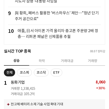
지도자 잠행·대통령 사임설
9
與 황희, 폐버스 활용한 '버스하우스' 제안…"청년 단기
주거 공간으로"
10
애플, 日서 아이폰 가격 올리자 중고폰 주문량 2배 껑
충… 리퍼폰 패널은 신제품용 추월
실시간 TOP 종목
08.07
장마감
상승
하락
거래대금
거래량
전체
코스피
코스닥
ETF
8,060
1
동화기업
+
30
%
거래량
1,338,415
거래대금
105.2억
전고체 배터리 소재 기술 사업 확대 기대