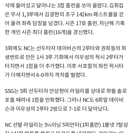
석에 들어섰고 달아나는 3점 홈런을 쏘아 올렸다. 김휘집
은 무사 1,3루에서 김광현의 초구 142km 패스트볼을 걷
어 올려 좌측 담장을 넘겼다. 시즌 17호 홈런. 자난해 기록
한 개인 시즌 최다 홈런(16개)을 경신했다.
3회에도 NC는 선두타자 데이비슨의 2루타와 권희동의 희
생번트로 만든 1사 3루 기회에서 이우성의 적시 2루타가
터지면서 1점을 더 추가했다. 이후 서호철의 좌전 적시타
가 더해지면서 6-0까지 격차를 벌렸다.
SSG는 5회 선두타자 안상현이 라일리를 상대로 좌월 솔로
포를 때려내 1점을 만회했다. 그러나 NC도 6회말 데이비
슨과 이우성의 2루타 2방으로 7-1로 더 달아났다.
NC 선발 라일리는 5⅓이닝 5피안타(1피홈런) 1볼넷 7탈삼