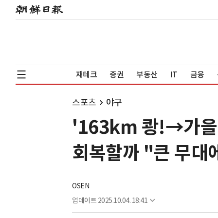
재테크
증권
부동산
IT
금융
스포츠
야구
'163km 쾅!→가
회복할까 "큰 무대
OSEN
업데이트
2025.10.04. 18:41