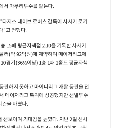
즌에서 마무리투수를 맡는다.
 "다저스 데이브 로버츠 감독이 사사키 로키
"고 전했다.
9승 15패 평균자책점 2.10을 기록한 사사키
 달러(약 92억원)에 계약하며 메이저리그에
0경기(36⅓이닝) 1승 1패 2홀드 평균자책
 등판하지 못하고 마이너리그 재활 등판을 전
에서 메이저리그 복귀에 성공했지만 선발투수
시즌을 마쳤다.
선보이며 기대감을 높였다. 지난 2일 신시
차전에서 다저스가 8-4로 앞선 9회초 구원