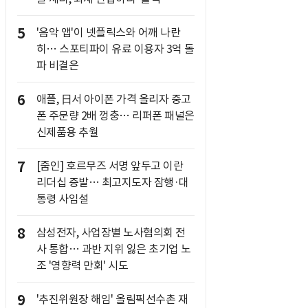
5
'음악 앱'이 넷플릭스와 어깨 나란
히… 스포티파이 유료 이용자 3억 돌
파 비결은
6
애플, 日서 아이폰 가격 올리자 중고
폰 주문량 2배 껑충… 리퍼폰 패널은
신제품용 추월
7
[줌인] 호르무즈 서명 앞두고 이란
리더십 증발… 최고지도자 잠행·대
통령 사임설
8
삼성전자, 사업장별 노사협의회 전
사 통합… 과반 지위 잃은 초기업 노
조 '영향력 만회' 시도
9
'추진위원장 해임' 올림픽선수촌 재