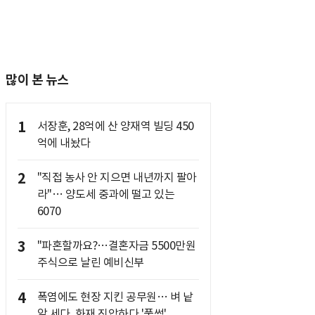
많이 본 뉴스
1
서장훈, 28억에 산 양재역 빌딩 450
억에 내놨다
2
"직접 농사 안 지으면 내년까지 팔아
라"… 양도세 중과에 떨고 있는
6070
3
"파혼할까요?…결혼자금 5500만원
주식으로 날린 예비신부
4
폭염에도 현장 지킨 공무원… 벼 낱
알 세다, 화재 진압하다 '풀썩'