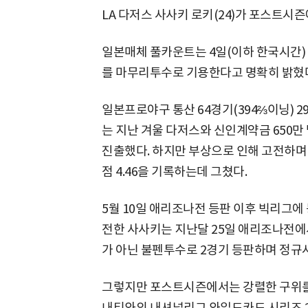
LA 다저스 사사키 로키(24)가 포스트시
일본매체 풀카운트는 4일(이하 한국시간)
를 마무리투수로 기용한다고 명확히 밝혔다
일본프로야구 통산 64경기(394⅔이닝) 2
는 지난 겨울 다저스와 신인계약금 650만
진출했다. 하지만 부상으로 인해 고전하며 1
점 4.46을 기록하는데 그쳤다.
5월 10일 애리조나전 등판 이후 빅리그에
전한 사사키는 지난달 25일 애리조나전
가 아닌 불펜투수로 2경기 등판하며 정규
그렇지만 포스트시즌에서는 강렬한 구위를 
내티와의 내셔널리그 와일드카드 시리즈 2