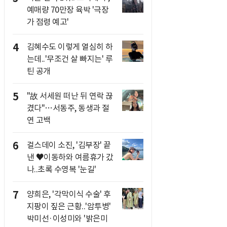
예매량 70만장 육박 '극장
가 점령 예고'
4
김혜수도 이렇게 열심히 하
는데..'무조건 살 빠지는' 루
틴 공개
5
"故 서세원 떠난 뒤 연락 끊
겼다"…서동주, 동생과 절
연 고백
6
걸스데이 소진, '김부장' 끝
낸 ♥이동하와 여름휴가 갔
나..초록 수영복 '눈길'
7
양희은, '각막이식 수술' 후
지팡이 짚은 근황..'암투병'
박미선·이성미와 '밝은미