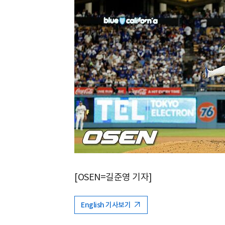
[OSEN=길준영 기자]
English 기사보기