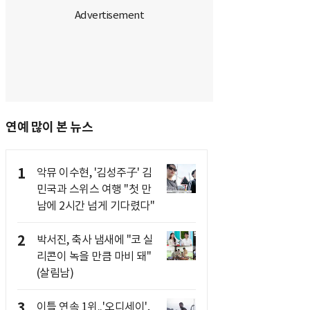
연예 많이 본 뉴스
1
악뮤 이수현, '김성주子' 김
민국과 스위스 여행 "첫 만
남에 2시간 넘게 기다렸다"
2
박서진, 축사 냄새에 "코 실
리콘이 녹을 만큼 마비 돼"
(살림남)
3
이틀 연속 1위..'오디세이',