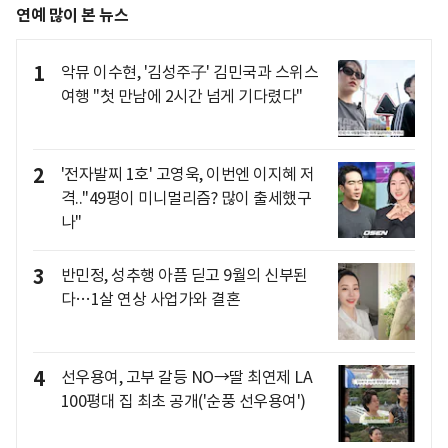
연예 많이 본 뉴스
1
악뮤 이수현, '김성주子' 김민국과 스위스
여행 "첫 만남에 2시간 넘게 기다렸다"
2
'전자발찌 1호' 고영욱, 이번엔 이지혜 저
격.."49평이 미니멀리즘? 많이 출세했구
나"
3
반민정, 성추행 아픔 딛고 9월의 신부된
다…1살 연상 사업가와 결혼
4
선우용여, 고부 갈등 NO→딸 최연제 LA
100평대 집 최초 공개('순풍 선우용여')