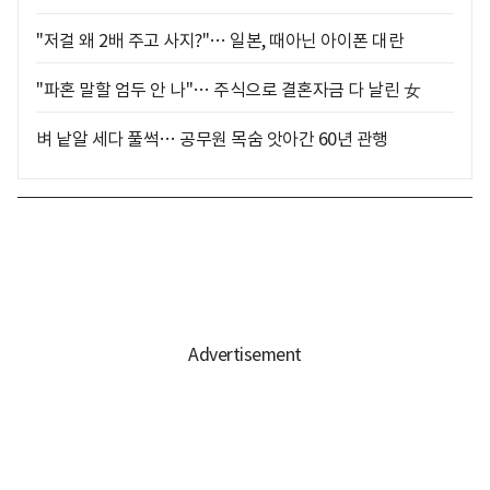
"저걸 왜 2배 주고 사지?"… 일본, 때아닌 아이폰 대란
"파혼 말할 엄두 안 나"… 주식으로 결혼자금 다 날린 女
벼 낱알 세다 풀썩… 공무원 목숨 앗아간 60년 관행