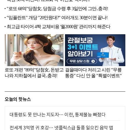
오늘의 핫뉴스
대통령도 못 만나는 지도자… 이란, 통제불능 빠졌다
전세계 3억명 귀 호강… 넷플릭스급 돌풍 일으킨 음악 앱