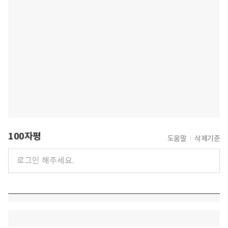
100자평
도움말
삭제기준