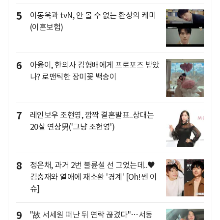
5
이동욱과 tvN, 안 볼 수 없는 환상의 케미
(이혼보험)
6
아옳이, 한의사 김형배에게 프로포즈 받았
나? 로맨틱한 장미꽃 백송이
7
레인보우 조현영, 깜짝 결혼발표..상대는
20살 연상男('그냥 조현영')
8
정은채, 과거 2번 불륜설 선 그었는데..♥
김충재와 열애에 재소환 '경계' [Oh!쎈 이
슈]
9
"故 서세원 떠난 뒤 연락 끊겼다"…서동