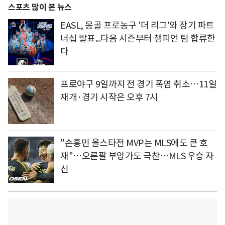
스포츠 많이 본 뉴스
EASL, 몽골 프로농구 '더 리그'와 장기 파트
너십 발표...다음 시즌부터 챔피언 팀 합류한
다
프로야구 9일까지 전 경기 폭염 취소…11일
재개·경기 시작은 오후 7시
"손흥민 올스타전 MVP는 MLS에도 큰 호
재"…오른팔 부앙가도 극찬…MLS 우승 자
신