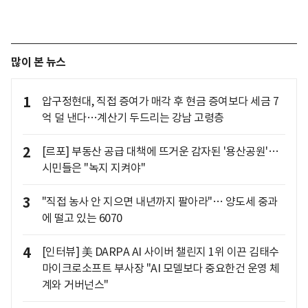
많이 본 뉴스
1
압구정현대, 직접 증여가 매각 후 현금 증여보다 세금 7
억 덜 낸다…계산기 두드리는 강남 고령층
2
[르포] 부동산 공급 대책에 뜨거운 감자된 '용산공원'…
시민들은 "녹지 지켜야"
3
"직접 농사 안 지으면 내년까지 팔아라"… 양도세 중과
에 떨고 있는 6070
4
[인터뷰] 美 DARPA AI 사이버 챌린지 1위 이끈 김태수
마이크로소프트 부사장 "AI 모델보다 중요한건 운영 체
계와 거버넌스"