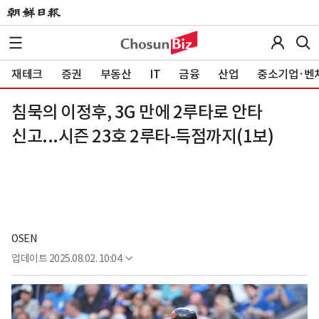
재테크
증권
부동산
IT
금융
산업
중소기업·벤
침묵의 이정후, 3G 만에 2루타로 안타
신고...시즌 23호 2루타-득점까지(1보)
OSEN
업데이트
2025.08.02. 10:04