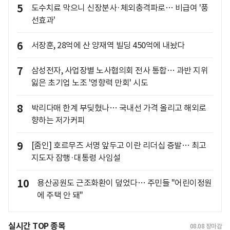
5
도수치료 막으니 신장분사·체외충격파로… 비급여 '풍
선효과'
6
서장훈, 28억에 산 양재역 빌딩 450억에 내놨다
7
삼성전자, 사업장별 노사협의회 전사 통합… 과반 지위
잃은 초기업 노조 '영향력 만회' 시도
8
박리다매 한계 부딪혔나… 국내선 가격 올리고 해외로
향하는 저가커피
9
[줌인] 호르무즈 서명 앞두고 이란 리더십 증발… 최고
지도자 잠행·대통령 사임설
10
용산공원도 근조화환이 덮었다… 주민들 "어린이정원
에 주택 안 돼"
실시간 TOP 종목
08.08
장마감