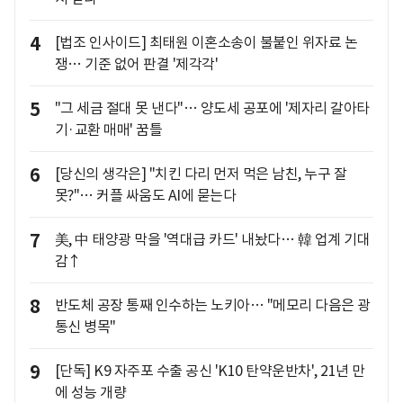
4
[법조 인사이드] 최태원 이혼소송이 불붙인 위자료 논
쟁… 기준 없어 판결 '제각각'
5
"그 세금 절대 못 낸다"… 양도세 공포에 '제자리 갈아타
기·교환 매매' 꿈틀
6
[당신의 생각은] "치킨 다리 먼저 먹은 남친, 누구 잘
못?"… 커플 싸움도 AI에 묻는다
7
美, 中 태양광 막을 '역대급 카드' 내놨다… 韓 업계 기대
감↑
8
반도체 공장 통째 인수하는 노키아… "메모리 다음은 광
통신 병목"
9
[단독] K9 자주포 수출 공신 'K10 탄약운반차', 21년 만
에 성능 개량