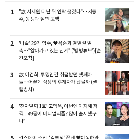
1
"故 서세원 떠난 뒤 연락 끊겼다"…서동
주, 동생과 절연 고백
2
'나솔' 29기 영수, ♥옥순과 결별설 일
축…"알아가고 있는 단계" ('벙벙튜브')[순
간포착]
3
故 이건희, 투명인간 취급받던 셋째아
들…어떻게 삼성의 후계자가 됐을까 (셀
럽병사)
4
'전자발찌 1호' 고영욱, 이번엔 이지혜 저
격.."49평이 미니멀리즘? 많이 출세했구
나"
5
걸스데이 소진, '김부장' 끝낸 ♥이동하와