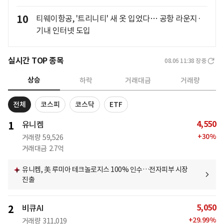
10
티웨이항공, '트리니티' 새 옷 입었다… 공항 라운지·
기내 인터넷 도입
실시간 TOP 종목
08.06 11:38
장중
상승
하락
거래대금
거래량
전체
코스피
코스닥
ETF
4,550
1
유니켐
+
30
%
거래량
59,526
거래대금
2.7억
유니켐, 美 루미아 테크놀로지스 100% 인수…전자피부 시장
진출
5,050
2
비큐AI
+
29.99
%
거래량
311,019