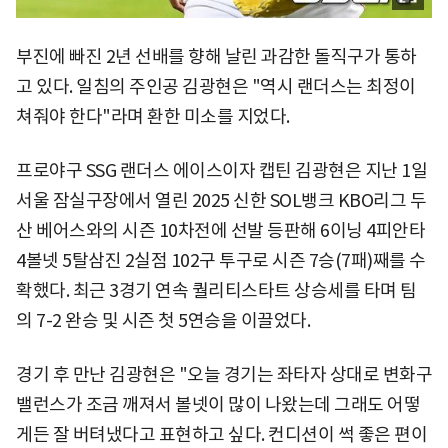
부진에 빠진 2년 선배를 향해 날린 과감한 돌직구가 통하
고 있다. 일침의 주인공 김광현은 "역시 랜더스는 최정이
쳐줘야 한다"라며 환한 미소를 지었다.
프로야구 SSG 랜더스 에이스이자 캡틴 김광현은 지난 1일
서울 잠실구장에서 열린 2025 신한 SOL뱅크 KBO리그 두
산 베어스와의 시즌 10차전에 선발 등판해 6이닝 4피안타
4볼넷 5탈삼진 2실점 102구 투구로 시즌 7승(7패)째를 수
확했다. 최근 3경기 연속 퀄리티스타트 상승세를 타며 팀
의 7-2 완승 및 시즌 첫 5연승을 이끌었다.
경기 후 만난 김광현은 "오늘 경기는 좌타자 상대로 변화구
밸런스가 조금 깨져서 볼넷이 많이 나왔는데 그래도 어떻
게든 잘 버텨냈다고 표현하고 싶다. 컨디션이 썩 좋은 편이