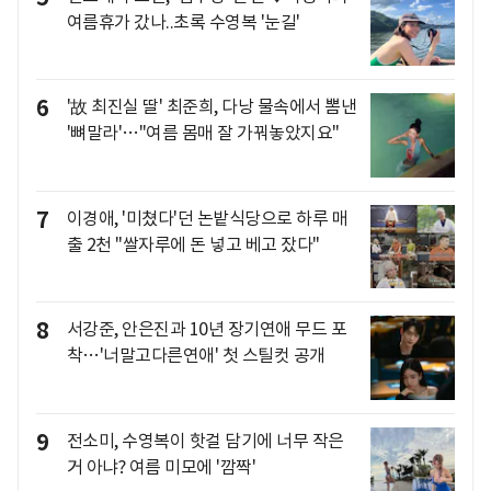
여름휴가 갔나..초록 수영복 '눈길'
6
'故 최진실 딸' 최준희, 다낭 물속에서 뽐낸
'뼈말라'…"여름 몸매 잘 가꿔놓았지요"
7
이경애, '미쳤다'던 논밭식당으로 하루 매
출 2천 "쌀자루에 돈 넣고 베고 잤다"
8
서강준, 안은진과 10년 장기연애 무드 포
착…'너말고다른연애' 첫 스틸컷 공개
9
전소미, 수영복이 핫걸 담기에 너무 작은
거 아냐? 여름 미모에 '깜짝'