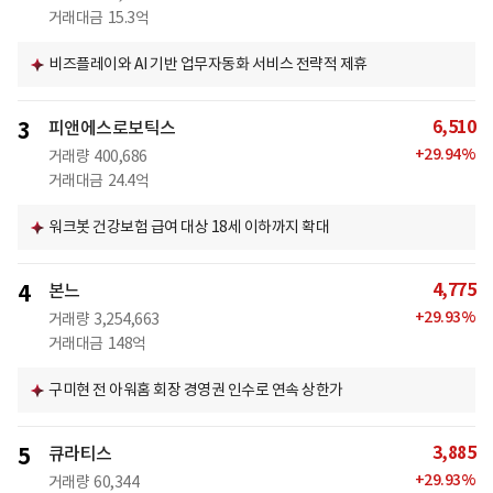
거래대금
15.3억
비즈플레이와 AI 기반 업무자동화 서비스 전략적 제휴
6,510
3
피앤에스로보틱스
+
29.94
%
거래량
400,686
거래대금
24.4억
워크봇 건강보험 급여 대상 18세 이하까지 확대
4,775
4
본느
+
29.93
%
거래량
3,254,663
거래대금
148억
구미현 전 아워홈 회장 경영권 인수로 연속 상한가
3,885
5
큐라티스
+
29.93
%
거래량
60,344