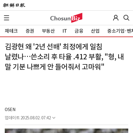
재테크
증권
부동산
IT
금융
산업
중소기업·벤
김광현 왜 '2년 선배' 최정에게 일침
날렸나…쓴소리 후 타율 .412 부활, "형, 내
말 기분 나쁘게 안 들어줘서 고마워"
OSEN
업데이트
2025.08.02. 07:42