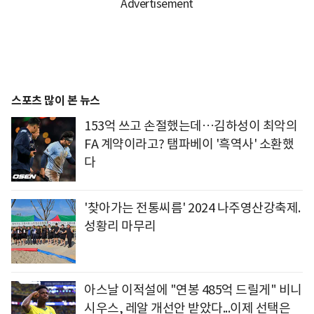
스포츠 많이 본 뉴스
153억 쓰고 손절했는데…김하성이 최악의
FA 계약이라고? 탬파베이 '흑역사' 소환했
다
'찾아가는 전통씨름' 2024 나주영산강축제.
성황리 마무리
아스날 이적설에 "연봉 485억 드릴게" 비니
시우스, 레알 개선안 받았다...이제 선택은