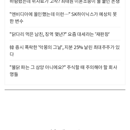
바람폈는데 위자료가 고작? 최태원 이혼소송이 불 붙인 논쟁
"엔비디아에 올인했는데 이런…" SK하이닉스가 예상치 못
한 변수
"닭다리 먹은 남친, 징역 몇년?" 요즘 대세라는 '재판장'
韓 증시 폭락한 '악몽의 그날', 지분 25% 날린 최대주주가 있
다
"불닭 파는 그 삼양 아니에요?" 주식할 때 주의해야 할 회사
명들