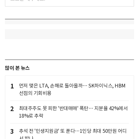
많이 본 뉴스
1
먼저 맺은 LTA, 손해로 돌아올까… SK하이닉스, HBM
선점의 기회비용
2
최대주주도 못 피한 '반대매매' 폭탄… 지분율 42%에서
18%로 추락
3
추석 전 '민생지원금' 또 푼다…1인당 최대 50만원 어디
서 받나