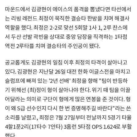
마운드에서 김광현이 에이스의 품격을 뽐냈다면 타선에서
는 리빙 레전드 최정이 묵직한 결승타 한방을 치며 해결사
역할을 했다. 최정은 2-2로 맞선 5회말 1사 1, 2루 찬스에
서 두산 선발 곽빈을 상대로 중앙 담장을 직격하는 1타점
역전 2루타를 치며 결승타의 주인공이 됐다.
공교롭게도 김광현의 일침 이후 최정의 타격이 살아나고
있다. 김광현은 지난달 26일 대전 한화 이글스전을 마치고
슬럼프에 빠져 있는 '2년 선배' 최정을 향해 "팀이 반등하
기 위해선 (최)정이 형이 살아나야 한다. 위기 때 팀을 이끌
어달라는 의미로 구단이 형에게 많은 연봉을 준 것이다. 형
이 왜 S급 선수인지 다시 한 번 증명해주길 바란다"라는 쓴
소리를 날렸고, 최정은 7월 27일부터 전날까지 5경기 타율
4할1푼2리(17타수 7안타) 3홈런 5타점 OPS 1.624로 부활
했다.