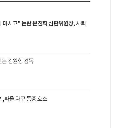
지 마시고" 논란 문진희 심판위원장, 사퇴
짓는 김원형 감독
인,파울 타구 통증 호소