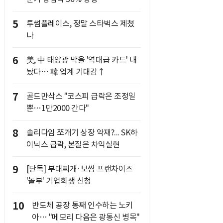
5
투썸플레이스, 정말 스타벅스 제쳤
나
6
美, 中 태양광 막을 '역대급 카드' 내
놨다… 韓 업계 기대감↑
7
골드만삭스 "코스피 급락은 조정일
뿐…1만2000 간다"
8
솔리다임 쪼개기 상장 악재?... SK하
이닉스 급락, 본질은 차익실현
9
[단독] 부대찌개·보쌈 프랜차이즈
'놀부' 기업회생 신청
10
반도체 공장 통째 인수하는 노키
아… "메모리 다음은 광통신 병목"