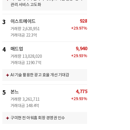
관리 서비스 고도화
928
3
이스트에이드
+
29.97
%
거래량
2,620,951
거래대금
22.3억
9,940
4
매드업
+
29.93
%
거래량
13,028,020
거래대금
1190.7억
AI 기술 활용한 광고 효율 개선 기대감
4,775
5
본느
+
29.93
%
거래량
3,261,711
거래대금
148.4억
구미현 전 아워홈 회장 경영권 인수