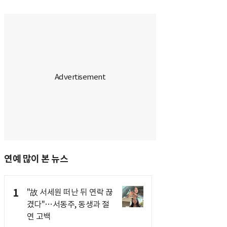
연예 많이 본 뉴스
1
"故 서세원 떠난 뒤 연락 끊
겼다"…서동주, 동생과 절
연 고백