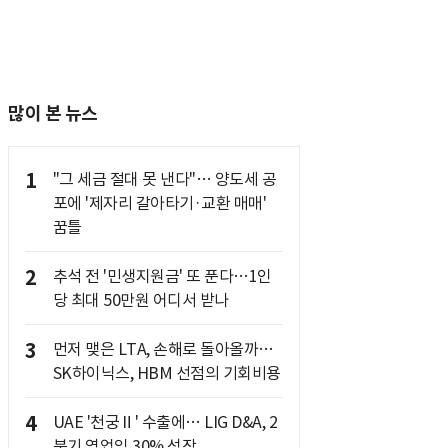
많이 본 뉴스
1
"그 세금 절대 못 낸다"… 양도세 공
포에 '제자리 갈아타기·교환 매매'
꿈틀
2
추석 전 '민생지원금' 또 푼다…1인
당 최대 50만원 어디서 받나
3
먼저 맺은 LTA, 손해로 돌아올까…
SK하이닉스, HBM 선점의 기회비용
4
UAE '천궁Ⅱ' 수출에… LIG D&A, 2
분기 영업익 30% 성장