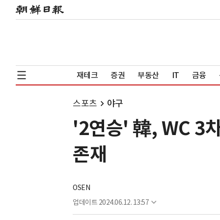
재테크
증권
부동산
IT
금융
스포츠
야구
'2연승' 韓, WC 
존재
OSEN
업데이트
2024.06.12. 13:57