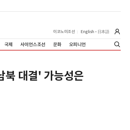
이코노미조선
English
日本語
국제
사이언스조선
문화
오피니언
'남북 대결' 가능성은