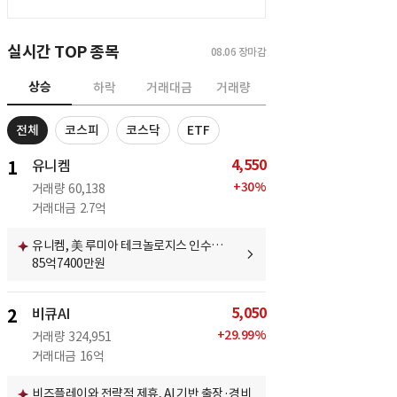
실시간 TOP 종목
08.06
장마감
상승
하락
거래대금
거래량
전체
코스피
코스닥
ETF
4,550
1
유니켐
+
30
%
거래량
60,138
거래대금
2.7억
유니켐, 美 루미아 테크놀로지스 인수…
85억7400만원
5,050
2
비큐AI
+
29.99
%
거래량
324,951
거래대금
16억
비즈플레이와 전략적 제휴, AI 기반 출장·경비