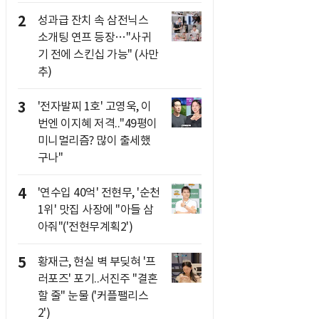
2
성과급 잔치 속 삼전닉스
소개팅 연프 등장…"사귀
기 전에 스킨십 가능" (사만
추)
3
'전자발찌 1호' 고영욱, 이
번엔 이지혜 저격.."49평이
미니멀리즘? 많이 출세했
구나"
4
'연수입 40억' 전현무, '순천
1위' 맛집 사장에 "아들 삼
아줘"('전현무계획2')
5
황재근, 현실 벽 부딪혀 '프
러포즈' 포기..서진주 "결혼
할 줄" 눈물 ('커플팰리스
2')