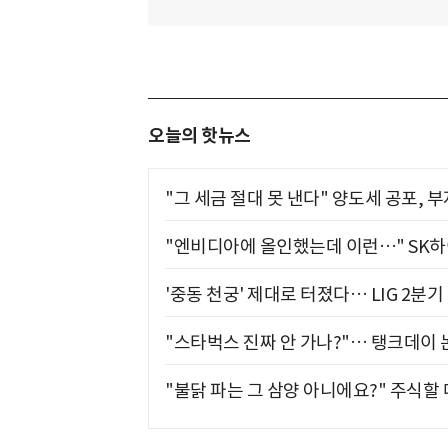
오늘의 핫뉴스
"그 세금 절대 못 낸다" 양도세 공포, 
"엔비디아에 올인했는데 이런…" SK
'중동 천궁' 제대로 터졌다… LIG 2분
"스타벅스 진짜 안 가나?"… 탱크데이 
"불닭 파는 그 삼양 아니에요?" 주식할