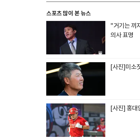
스포츠 많이 본 뉴스
"거기는 끼
의사 표명
[사진]미소
[사진] 홍대