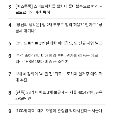
3
[비즈톡톡] 스마트워치를 펼치니 폴더블폰으로 변신…
모토로라의 이색 특허
4
[당신의 생각은] 집 2채 부부도 청약 허용? 1인가구 "싱
글세 매기나"
5
코인 프로젝트 3번 실패한 싸이월드, 또 신규 사업 발표
6
'본격 출하' 엔비디아 베라 루빈, 원가의 62%는 메모
리… "HBM4보다 비중 큰 소캠2"
7
보유세 강화에 '세 낀 집' 퇴로… 토허제 실거주 예외 확
대 추진
8
[단독] 23억 아파트 3채 보유세… 서울 4854만원, 뉴욕
3959만원
9
[100세 과학] 대기 오염이 관절염 악화시킨다…서울대