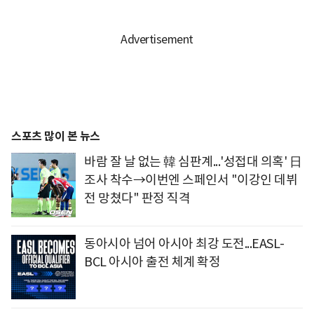
스포츠 많이 본 뉴스
바람 잘 날 없는 韓 심판계...'성접대 의혹' 日
조사 착수→이번엔 스페인서 "이강인 데뷔
전 망쳤다" 판정 직격
동아시아 넘어 아시아 최강 도전...EASL-
BCL 아시아 출전 체계 확정