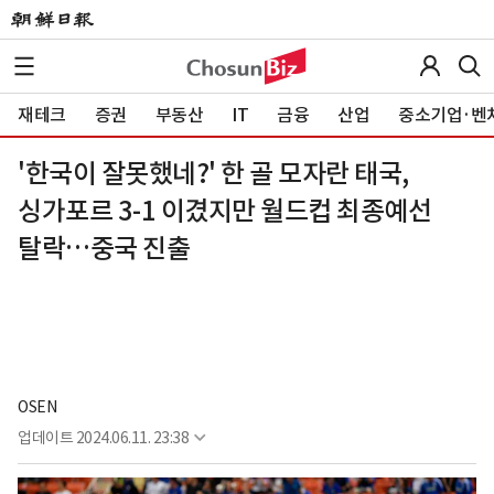
재테크
증권
부동산
IT
금융
산업
중소기업·벤
'한국이 잘못했네?' 한 골 모자란 태국,
싱가포르 3-1 이겼지만 월드컵 최종예선
탈락…중국 진출
OSEN
업데이트
2024.06.11. 23:38