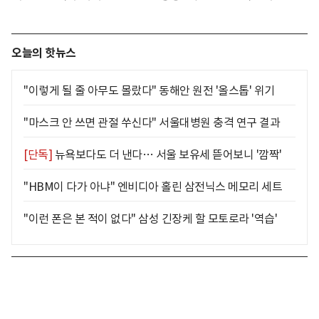
오늘의 핫뉴스
"이렇게 될 줄 아무도 몰랐다" 동해안 원전 '올스톱' 위기
"마스크 안 쓰면 관절 쑤신다" 서울대병원 충격 연구 결과
[단독]
뉴욕보다도 더 낸다… 서울 보유세 뜯어보니 '깜짝'
"HBM이 다가 아냐" 엔비디아 홀린 삼전닉스 메모리 세트
"이런 폰은 본 적이 없다" 삼성 긴장케 할 모토로라 '역습'