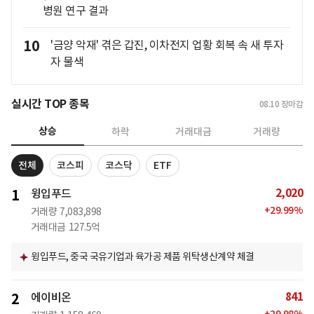
병원 연구 결과
10
'금양 악재' 겪은 갑진, 이차전지 업황 회복 속 새 투자
자 물색
실시간 TOP 종목
08.10
장마감
상승
하락
거래대금
거래량
전체
코스피
코스닥
ETF
2,020
1
윙입푸드
+
29.99
%
거래량
7,083,898
거래대금
127.5억
윙입푸드, 중국 국유기업과 육가공 제품 위탁생산계약 체결
841
2
에이비온