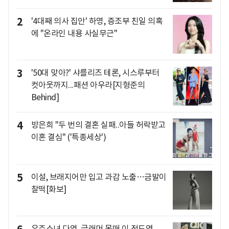
2
'4대째 의사 집안' 하영, 증조부 친일 의혹
에 "온라인 내용 사실무근"
3
'50대 맞아?' 샤를리즈 테론, 시스루부터
컷아웃까지...패션 아우라[지형준의
Behind]
4
방은희 "두 번의 결혼 실패..아들 허락받고
이혼 결심" ('특종세상')
5
이설, 브래지어만 입고 과감 노출…금발이
찰떡[화보]
우주소녀 다영, 글래머 몸매 이 정도였