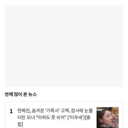
연예 많이 본 뉴스
1
한혜진, 숨겨온 '가족사' 고백..점사에 눈물
터진 모녀 "아파도 못 쉬어" ('미우새')[종
합]