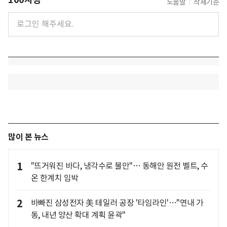
도움말
삭제기준
많이 본 뉴스
1
"뜨거워진 바다, 냉각수로 불안"… 동해안 원전 벨트, 수
온 한계치 임박
2
바빠진 삼성전자 美 테일러 공장 '타임라인'…"연내 가
동, 내년 양산 확대 계획 윤곽"