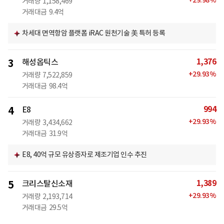
+
29.98
%
거래량
1,158,469
거래대금
9.4억
차세대 면역항암 플랫폼 iRAC 원천기술 美 특허 등록
1,376
3
해성옵틱스
+
29.93
%
거래량
7,522,859
거래대금
98.4억
994
4
E8
+
29.93
%
거래량
3,434,662
거래대금
31.9억
E8, 40억 규모 유상증자로 제조기업 인수 추진
1,389
5
크리스탈신소재
+
29.93
%
거래량
2,193,714
거래대금
29.5억