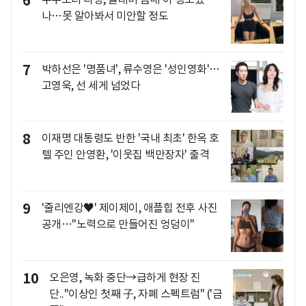
6
나…못 알아봐서 미안할 정도
7
박하선은 '명품녀', 류수영은 '성인영화'…
고영욱, 선 세게 넘었다
8
이재명 대통령도 반한 '국내 최초' 한옥 호
텔 주인 안영환, '이웃집 백만장자' 출격
9
'줄리엔강♥' 제이제이, 애플힙 전후 사진
공개…"노력으로 만들어진 엉덩이"
10
오은영, 녹화 중단→급하게 현장 진
단.."이상인 첫째 子, 자폐 스펙트럼" ('금