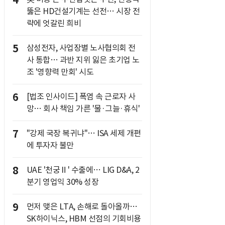
4
뚫은 HD건설기계는 선전… 시장 전
략에 엇갈린 희비
5
삼성전자, 사업장별 노사협의회 전
사 통합… 과반 지위 잃은 초기업 노
조 '영향력 만회' 시도
6
[법조 인사이드] 폭염 속 근로자 사
망… 회사 책임 가른 '물·그늘·휴식'
7
"강제 국장 복귀냐"… ISA 세제 개편
에 투자자 불만
8
UAE '천궁Ⅱ' 수출에… LIG D&A, 2
분기 영업익 30% 성장
9
먼저 맺은 LTA, 손해로 돌아올까…
SK하이닉스, HBM 선점의 기회비용