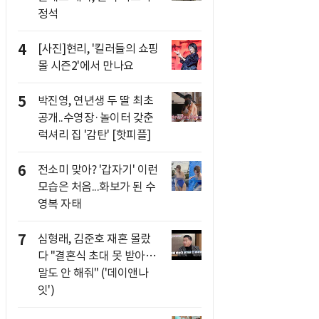
정석
4
[사진]현리, '킬러들의 쇼핑
몰 시즌2'에서 만나요
5
박진영, 연년생 두 딸 최초
공개..수영장·놀이터 갖춘
럭셔리 집 '감탄' [핫피플]
6
전소미 맞아? '갑자기' 이런
모습은 처음...화보가 된 수
영복 자태
7
심형래, 김준호 재혼 몰랐
다 "결혼식 초대 못 받아…
말도 안 해줘" ('데이앤나
잇')