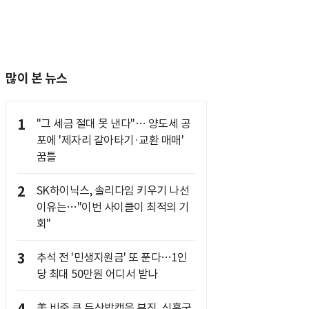
많이 본 뉴스
1
"그 세금 절대 못 낸다"… 양도세 공
포에 '제자리 갈아타기·교환 매매'
꿈틀
2
SK하이닉스, 솔리다임 키우기 나선
이유는…"이번 사이클이 최적의 기
회"
3
추석 전 '민생지원금' 또 푼다…1인
당 최대 50만원 어디서 받나
美 비중 큰 두산밥캣은 부진, 신흥국