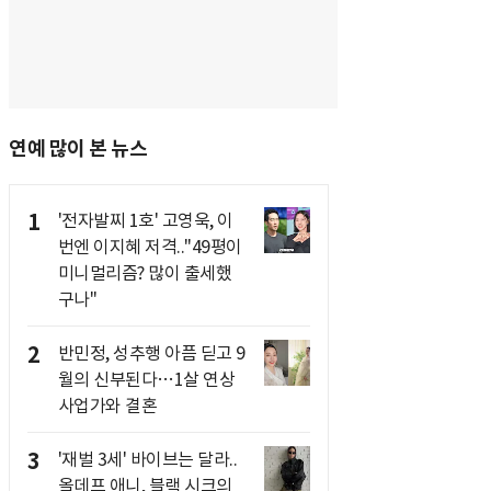
연예 많이 본 뉴스
1
'전자발찌 1호' 고영욱, 이
번엔 이지혜 저격.."49평이
미니멀리즘? 많이 출세했
구나"
2
반민정, 성추행 아픔 딛고 9
월의 신부된다…1살 연상
사업가와 결혼
3
'재벌 3세' 바이브는 달라..
올데프 애니, 블랙 시크의