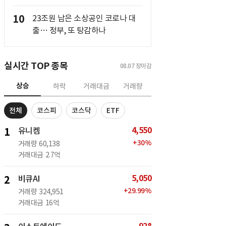
10
23조원 남은 소상공인 코로나 대
출… 정부, 또 탕감하나
실시간 TOP 종목
08.07
장마감
상승
하락
거래대금
거래량
전체
코스피
코스닥
ETF
4,550
1
유니켐
+
30
%
거래량
60,138
거래대금
2.7억
5,050
2
비큐AI
+
29.99
%
거래량
324,951
거래대금
16억