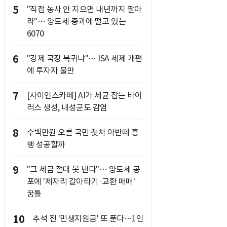
5
"직접 농사 안 지으면 내년까지 팔아
라"… 양도세 중과에 떨고 있는
6070
6
"강제 국장 복귀냐"… ISA 세제 개편
에 투자자 불만
7
[사이언스카페] AI가 세균 잡는 바이
러스 생성, 내성균도 감염
8
수백만원 오른 국민 첫차 아반떼 흥
행 성공할까
9
"그 세금 절대 못 낸다"… 양도세 공
포에 '제자리 갈아타기·교환 매매'
꿈틀
10
추석 전 '민생지원금' 또 푼다…1인