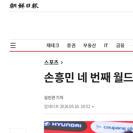
재테크
증권
부동산
IT
금융
스포츠
손흥민 네 번째 월드
심민관 기자
업데이트
2026.05.16. 19:32