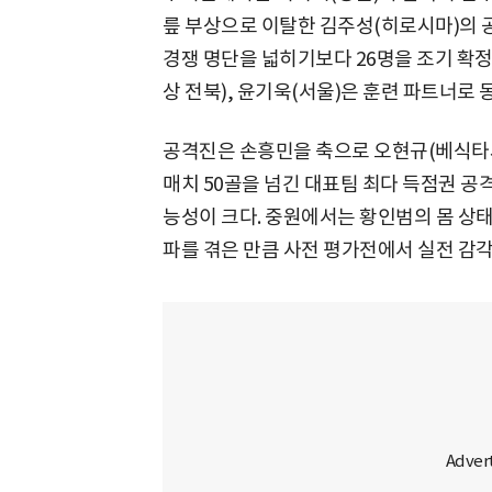
릎 부상으로 이탈한 김주성(히로시마)의 공
경쟁 명단을 넓히기보다 26명을 조기 확정
상 전북), 윤기욱(서울)은 훈련 파트너로 
공격진은 손흥민을 축으로 오현규(베식타시)
매치 50골을 넘긴 대표팀 최다 득점권 공
능성이 크다. 중원에서는 황인범의 몸 상태
파를 겪은 만큼 사전 평가전에서 실전 감