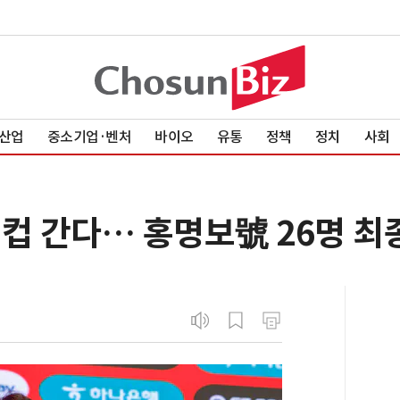
산업
중소기업·벤처
바이오
유통
정책
정치
사회
컵 간다… 홍명보號 26명 최