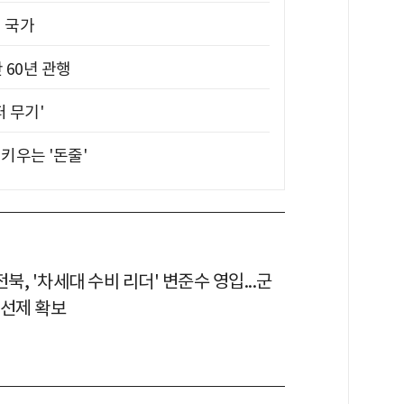
진 국가
 60년 관행
퍼 무기'
키우는 '돈줄'
전북, '차세대 수비 리더' 변준수 영입...군
 선제 확보