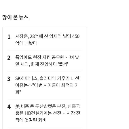
많이 본 뉴스
1
서장훈, 28억에 산 양재역 빌딩 450
억에 내놨다
2
폭염에도 현장 지킨 공무원… 벼 낱
알 세다, 화재 진압하다 '풀썩'
3
SK하이닉스, 솔리다임 키우기 나선
이유는…"이번 사이클이 최적의 기
회"
4
美 비중 큰 두산밥캣은 부진, 신흥국
뚫은 HD건설기계는 선전… 시장 전
략에 엇갈린 희비