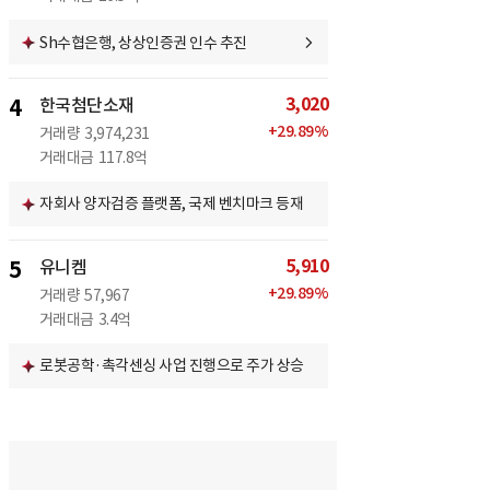
Sh수협은행, 상상인증권 인수 추진
3,020
4
한국첨단소재
+
29.89
%
거래량
3,974,231
거래대금
117.8억
자회사 양자검증 플랫폼, 국제 벤치마크 등재
5,910
5
유니켐
+
29.89
%
거래량
57,967
거래대금
3.4억
로봇공학·촉각센싱 사업 진행으로 주가 상승