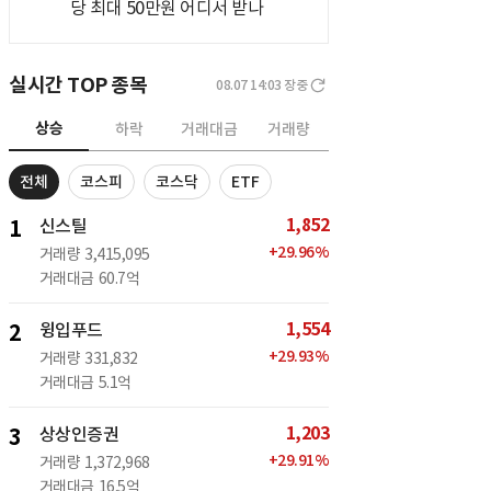
당 최대 50만원 어디서 받나
실시간 TOP 종목
08.07 14:03
장중
상승
하락
거래대금
거래량
전체
코스피
코스닥
ETF
1,852
1
신스틸
+
29.96
%
거래량
3,415,095
거래대금
60.7억
1,554
2
윙입푸드
+
29.93
%
거래량
331,832
거래대금
5.1억
1,203
3
상상인증권
+
29.91
%
거래량
1,372,968
거래대금
16.5억