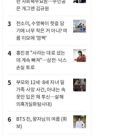
한 사회복무요원…주인공
은 개그맨 김규원
3
전소미, 수영복이 핫걸 담
기에 너무 작은 거 아냐? 여
름 미모에 '깜짝'
4
홍진경 "사라는 대로 샀는
데 계속 빠져"…삼전·닉스
손실 토로
5
부모와 12세·8세 자녀 일
가족 사망 사건, 아내는 속
옷만 입은 채 투신…살해
의혹?(실화탐사대)
6
BTS 진, 왕자님의 여름 (화
보)