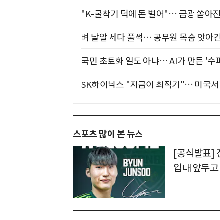
"K-굴착기 덕에 돈 벌어"… 금광 쏟아
벼 낱알 세다 풀썩… 공무원 목숨 앗아간
국민 초토화 일도 아냐… AI가 만든 '수
SK하이닉스 "지금이 최적기"… 미국서 
스포츠 많이 본 뉴스
[공식발표] 
입대 앞두고