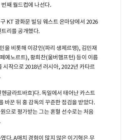
네 번째 월드컵에 나선다.
구 KT 광화문 빌딩 웨스트 온마당에서 2026
엔트리를 공개했다.
민을 비롯해 이강인(파리 생제르맹), 김민재
범(페예노르트), 황희찬(울버햄프턴) 등이 이름
 시작으로 2018년 러시아, 2022년 카타르
.
묀헨글라트바흐)다. 독일에서 태어난 카스트
 바꾼 뒤 홍 감독의 꾸준한 점검을 받았다.
자원으로 평가받는 그는 혼혈 선수로는 처음
.
였다. A매치 경험이 많지 않은 이기혁은 무