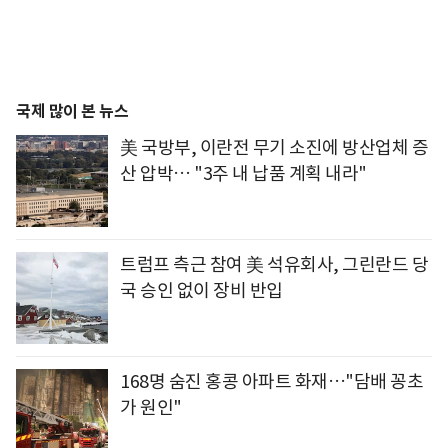
국제 많이 본 뉴스
美 국방부, 이란전 무기 소진에 방산업체 증
산 압박… "3주 내 납품 계획 내라"
트럼프 측근 참여 美 석유회사, 그린란드 당
국 승인 없이 장비 반입
168명 숨진 홍콩 아파트 화재…"담배 꽁초
가 원인"