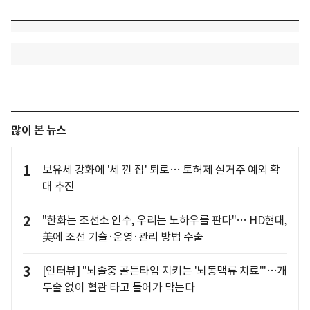
많이 본 뉴스
1
보유세 강화에 '세 낀 집' 퇴로… 토허제 실거주 예외 확
대 추진
2
"한화는 조선소 인수, 우리는 노하우를 판다"… HD현대,
美에 조선 기술·운영·관리 방법 수출
3
[인터뷰] "뇌졸중 골든타임 지키는 '뇌동맥류 치료'"…개
두술 없이 혈관 타고 들어가 막는다