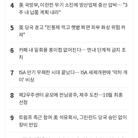
4
美 국방부, 이란전 무기 소진에 방산업체 증산 압박… "3
주 내 납품 계획 내라"
5
英 당국 경고 "진통제 먹고 햇볕 쬐면 피부 화상 위험 커
져"
6
카페 내 일회용 종이컵 없어진다… 연내 단계적 금지 조
치
7
ISA 만기 무제한 시대 끝났다… ISA 세제개편에 '막차 개
미' 비상
8
제2우주센터 공모에 전남광주, 제주 도전…10월 최종
선정
9
트럼프 측근 참여 美 석유회사, 그린란드 당국 승인 없이
장비 반입