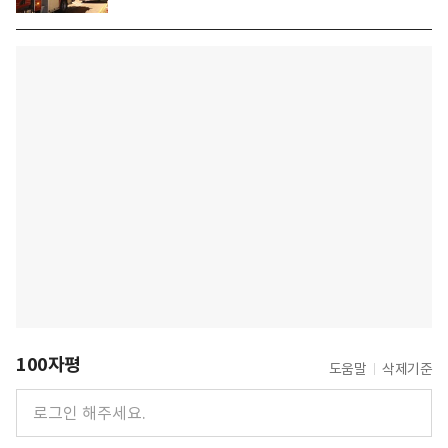
100자평
도움말
삭제기준