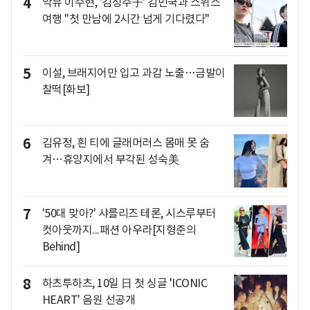
4
악뮤 이수현, '김성주子' 김민국과 스위스
여행 "첫 만남에 2시간 넘게 기다렸다"
5
이설, 브래지어만 입고 과감 노출…금발이
찰떡[화보]
6
김유정, 흰 티에 글래머러스 몸매 못 숨
겨…휴양지에서 부각된 성숙美
7
'50대 맞아?' 샤를리즈 테론, 시스루부터
컷아웃까지...패션 아우라[지형준의
Behind]
8
하츠투하츠, 10일 日 첫 싱글 'ICONIC
HEART' 음원 선공개