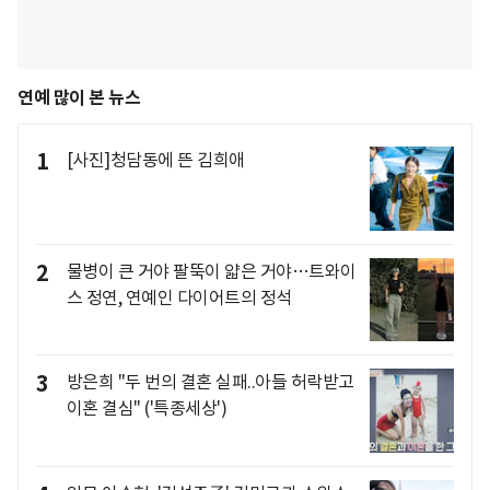
연예 많이 본 뉴스
1
[사진]청담동에 뜬 김희애
2
물병이 큰 거야 팔뚝이 얇은 거야…트와이
스 정연, 연예인 다이어트의 정석
3
방은희 "두 번의 결혼 실패..아들 허락받고
이혼 결심" ('특종세상')