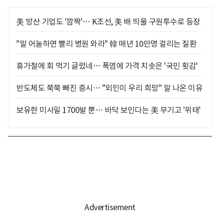
美 방산 기업도 '깜짝'… K조선, 美 배 띄울 구원투수로 등장
"말 어눌하면 빨리 병원 와라" 韓 매년 10만명 걸리는 질환
휴가철에 회 먹기 글렀네… 폭염에 가격 치솟은 '국민 횟감'
반도체도 쭉쭉 빠진 증시… "외인이 우리 희망" 말 나온 이유
보유한 미사일 1700발 뿐… 바닥 보인다는 美 무기고 '위태'