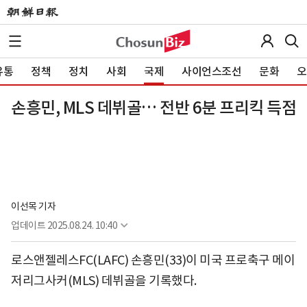
유통
정책
정치
사회
국제
사이언스조선
문화
오
손흥민, MLS 데뷔골… 전반 6분 프리킥 득점
이선목 기자
업데이트
2025.08.24. 10:40
로스앤젤레스FC(LAFC) 손흥민(33)이 미국 프로축구 메이
저리그사커(MLS) 데뷔골을 기록했다.