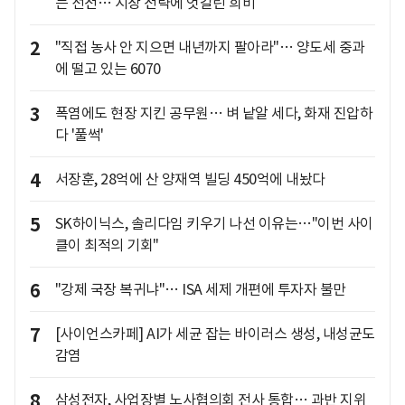
는 선전… 시장 전략에 엇갈린 희비
2
"직접 농사 안 지으면 내년까지 팔아라"… 양도세 중과
에 떨고 있는 6070
3
폭염에도 현장 지킨 공무원… 벼 낱알 세다, 화재 진압하
다 '풀썩'
4
서장훈, 28억에 산 양재역 빌딩 450억에 내놨다
5
SK하이닉스, 솔리다임 키우기 나선 이유는…"이번 사이
클이 최적의 기회"
6
"강제 국장 복귀냐"… ISA 세제 개편에 투자자 불만
7
[사이언스카페] AI가 세균 잡는 바이러스 생성, 내성균도
감염
8
삼성전자, 사업장별 노사협의회 전사 통합… 과반 지위