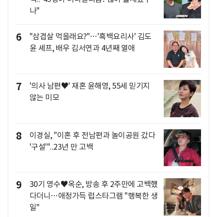
나"
6
"삼겹살 먹을래요?"…'흑백요리사' 김도
윤 셰프, 배우 김서연과 4년째 열애
7
'의사 남편♥' 재혼 윤해영, 55세 믿기지
않는 미모
8
이경실, "이혼 후 전남편과 놀이공원 갔다
'구설'"..23년 만 고백
9
30기 영수♥옥순, 방송 후 2주만에 고백했
다더니…애정가득 럽스타그램 "행복한 생
일"