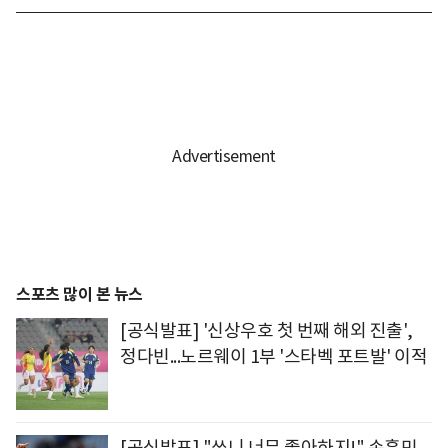
스포츠 많이 본 뉴스
[공식발표] '신상우호 첫 번째 해외 진출',
정다빈...노르웨이 1부 '스타벡 포트발' 이적
[공식발표] "쏘니 너무 좋아하지!" 손흥민