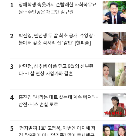
1
장애학생 속옷까지 손빨래한 사회복무요
원…주인공은 개그맨 김규원
2
박진영, 연년생 두 딸 최초 공개..수영장·
놀이터 갖춘 럭셔리 집 '감탄' [핫피플]
3
반민정, 성추행 아픔 딛고 9월의 신부된
다…1살 연상 사업가와 결혼
4
홍진경 "사라는 대로 샀는데 계속 빠져"…
삼전·닉스 손실 토로
5
'전자발찌 1호' 고영욱, 이번엔 이지혜 저
격.."49평이 미니멀리즘? 많이 출세했구