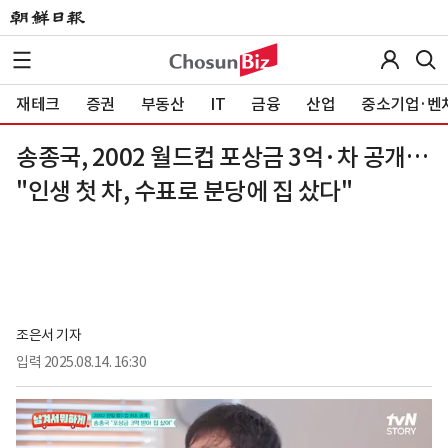
재테크
증권
부동산
IT
금융
산업
중소기업·벤
송종국, 2002 월드컵 포상금 3억·차 공개…
"인생 첫 차, 수표로 분당에 집 샀다"
조은서 기자
입력
2025.08.14. 16:30