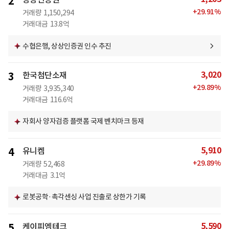
2
+
29.91
%
거래량
1,150,294
거래대금
13.8억
수협은행, 상상인증권 인수 추진
3,020
3
한국첨단소재
+
29.89
%
거래량
3,935,340
거래대금
116.6억
자회사 양자검증 플랫폼 국제 벤치마크 등재
5,910
4
유니켐
+
29.89
%
거래량
52,468
거래대금
3.1억
로봇공학·촉각센싱 사업 진출로 상한가 기록
5,590
5
케이피엠테크