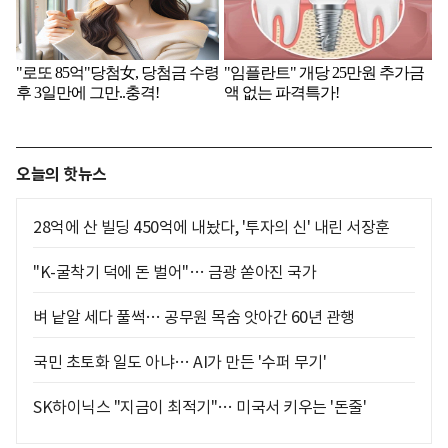
오늘의 핫뉴스
28억에 산 빌딩 450억에 내놨다, '투자의 신' 내린 서장훈
"K-굴착기 덕에 돈 벌어"… 금광 쏟아진 국가
벼 낱알 세다 풀썩… 공무원 목숨 앗아간 60년 관행
국민 초토화 일도 아냐… AI가 만든 '수퍼 무기'
SK하이닉스 "지금이 최적기"… 미국서 키우는 '돈줄'