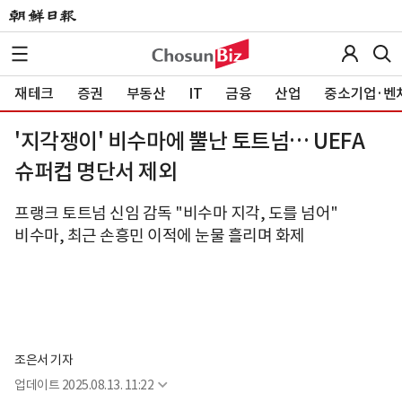
재테크
증권
부동산
IT
금융
산업
중소기업·벤
'지각쟁이' 비수마에 뿔난 토트넘… UEFA
슈퍼컵 명단서 제외
프랭크 토트넘 신임 감독 "비수마 지각, 도를 넘어"
비수마, 최근 손흥민 이적에 눈물 흘리며 화제
조은서 기자
업데이트
2025.08.13. 11:22