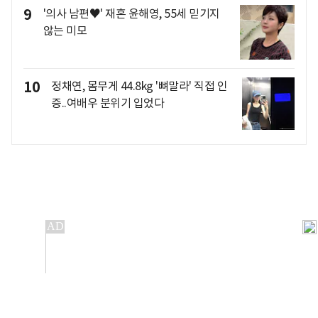
9
'의사 남편♥' 재혼 윤해영, 55세 믿기지
않는 미모
10
정채연, 몸무게 44.8kg '뼈말라' 직접 인
증..여배우 분위기 입었다
개인정보처리방침
앱설치(Android)
본 사이트의 주가 시세정보는 정보 제공 목적이며, 오류가
발생하거나 지연될 수 있습니다.