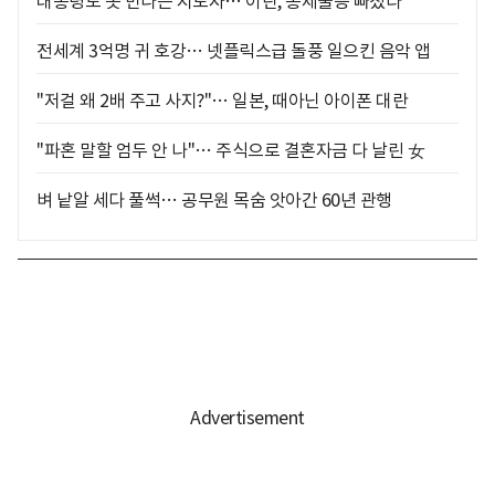
대통령도 못 만나는 지도자… 이란, 통제불능 빠졌다
전세계 3억명 귀 호강… 넷플릭스급 돌풍 일으킨 음악 앱
"저걸 왜 2배 주고 사지?"… 일본, 때아닌 아이폰 대란
"파혼 말할 엄두 안 나"… 주식으로 결혼자금 다 날린 女
벼 낱알 세다 풀썩… 공무원 목숨 앗아간 60년 관행