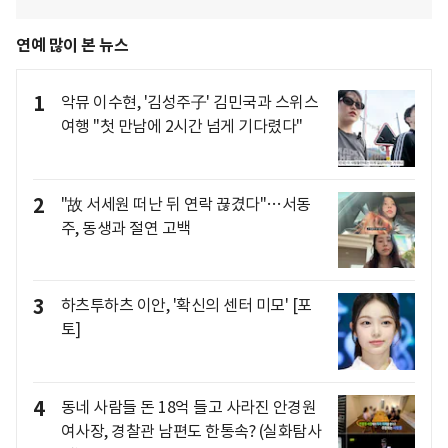
연예 많이 본 뉴스
1
악뮤 이수현, '김성주子' 김민국과 스위스
여행 "첫 만남에 2시간 넘게 기다렸다"
2
"故 서세원 떠난 뒤 연락 끊겼다"…서동
주, 동생과 절연 고백
3
하츠투하츠 이안, '확신의 센터 미모' [포
토]
4
동네 사람들 돈 18억 들고 사라진 안경원
여사장, 경찰관 남편도 한통속? (실화탐사