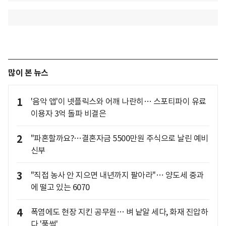
많이 본 뉴스
1
'음악 앱'이 넷플릭스와 어깨 나란히… 스포티파이 유료
이용자 3억 돌파 비결은
2
"파혼할까요?…결혼자금 5500만원 주식으로 날린 예비
신부
3
"직접 농사 안 지으면 내년까지 팔아라"… 양도세 중과
에 떨고 있는 6070
4
폭염에도 현장 지킨 공무원… 벼 낱알 세다, 화재 진압하
다 '풀썩'