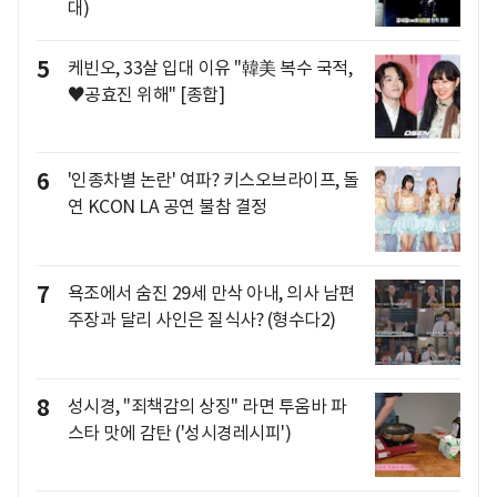
대)
5
케빈오, 33살 입대 이유 "韓美 복수 국적,
♥공효진 위해" [종합]
6
'인종차별 논란' 여파? 키스오브라이프, 돌
연 KCON LA 공연 불참 결정
7
욕조에서 숨진 29세 만삭 아내, 의사 남편
주장과 달리 사인은 질식사? (형수다2)
8
성시경, "죄책감의 상징" 라면 투움바 파
스타 맛에 감탄 ('성시경레시피')