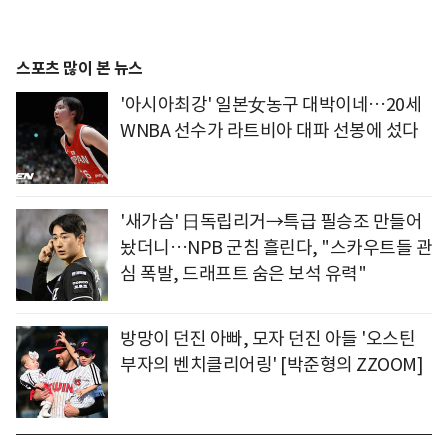
스포츠 많이 본 뉴스
'아시아최강' 일본女농구 대박이네…20세
WNBA 선수가 라트비아 대파 선봉에 섰다
'새가슴' 日독립리거→특급 필승조 만들어
놨더니…NPB 군침 흘린다, "스카우트들 관
심 폭발, 드래프트 숨은 보석 유력"
방망이 던진 아빠, 모자 던진 아들 '오스틴
부자의 벤치클리어링' [박준형의 ZZOOM]