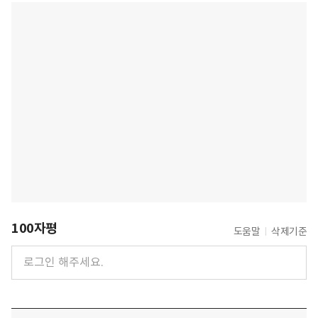
100자평
도움말
삭제기준