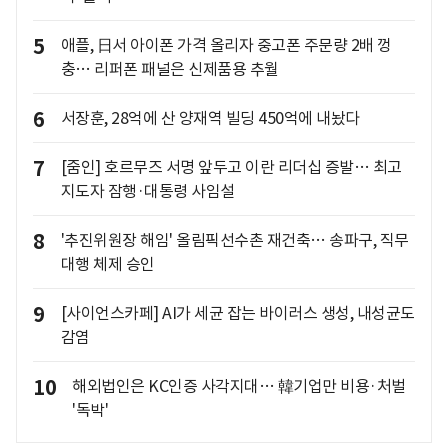
5
애플, 日서 아이폰 가격 올리자 중고폰 주문량 2배 껑
충… 리퍼폰 패널은 신제품용 추월
6
서장훈, 28억에 산 양재역 빌딩 450억에 내놨다
7
[줌인] 호르무즈 서명 앞두고 이란 리더십 증발… 최고
지도자 잠행·대통령 사임설
8
'추진위원장 해임' 올림픽선수촌 재건축… 송파구, 직무
대행 체제 승인
9
[사이언스카페] AI가 세균 잡는 바이러스 생성, 내성균도
감염
10
해외법인은 KC인증 사각지대… 韓기업만 비용·처벌
'독박'