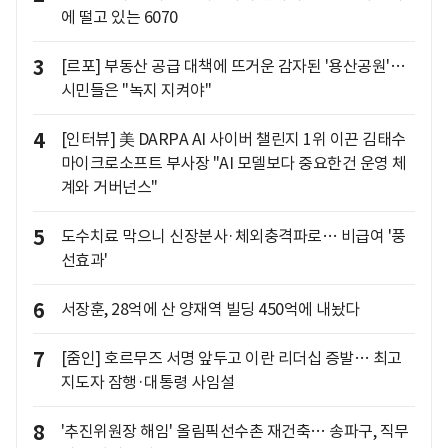
에 떨고 있는 6070
3
[르포] 부동산 공급 대책에 뜨거운 감자된 '용산공원'…
시민들은 "녹지 지켜야"
4
[인터뷰] 美 DARPA AI 사이버 챌린지 1위 이끈 김태수
마이크로소프트 부사장 "AI 모델보다 중요한건 운영 체
계와 거버넌스"
5
도수치료 막으니 신장분사·체외충격파로… 비급여 '풍
선효과'
6
서장훈, 28억에 산 양재역 빌딩 450억에 내놨다
7
[줌인] 호르무즈 서명 앞두고 이란 리더십 증발… 최고
지도자 잠행·대통령 사임설
8
'추진위원장 해임' 올림픽선수촌 재건축… 송파구, 직무