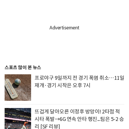
스포츠 많이 본 뉴스
프로야구 9일까지 전 경기 폭염 취소…11일
재개·경기 시작은 오후 7시
뜨겁게 달아오른 이정후 방망이! 2타점 적
시타 폭발→6G 연속 안타 행진...팀은 5-2 승
리 [SF 리뷰]