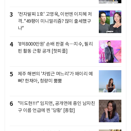
3
'전자발찌 1호' 고영욱, 이번엔 이지혜 저
격.."49평이 미니멀리즘? 많이 출세했구
나"
4
'8억8000만원' 손배 판결 속…지수, 필리
핀 활동 근황 공개 [핫피플]
5
제주 해변의 '차범근 며느리'가 왜이리 예
뻐? 한채아, 청량미 뿜뿜
6
"이도현!!!" 임지연, 공개연애 중인 남자친
구 이름 언급에 찐 '당황' [종합]