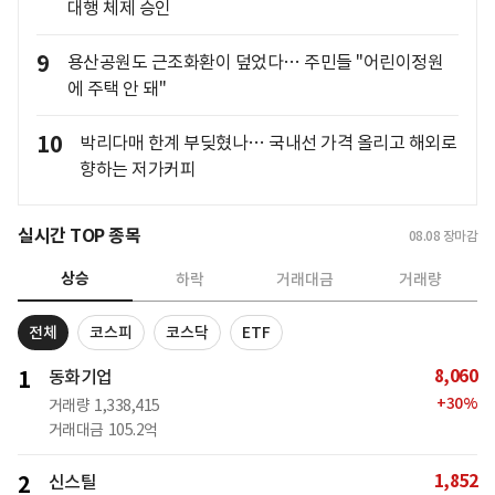
대행 체제 승인
9
용산공원도 근조화환이 덮었다… 주민들 "어린이정원
에 주택 안 돼"
10
박리다매 한계 부딪혔나… 국내선 가격 올리고 해외로
향하는 저가커피
실시간 TOP 종목
08.08
장마감
상승
하락
거래대금
거래량
전체
코스피
코스닥
ETF
8,060
1
동화기업
+
30
%
거래량
1,338,415
거래대금
105.2억
1,852
2
신스틸