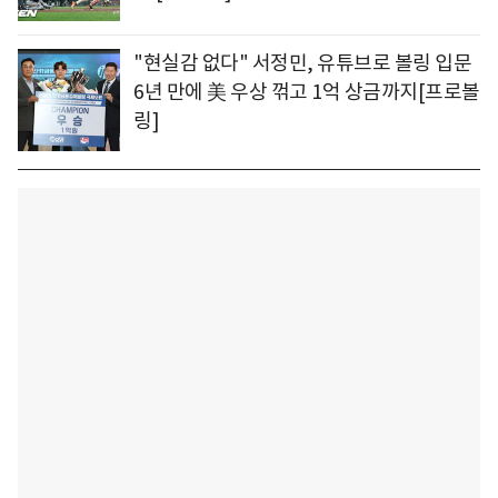
"현실감 없다" 서정민, 유튜브로 볼링 입문
6년 만에 美 우상 꺾고 1억 상금까지[프로볼
링]