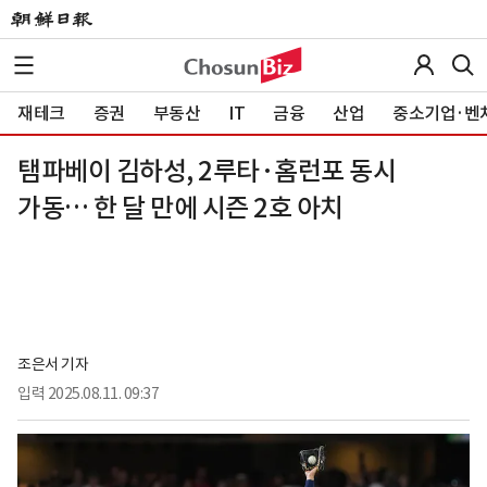
재테크
증권
부동산
IT
금융
산업
중소기업·벤
탬파베이 김하성, 2루타·홈런포 동시
가동… 한 달 만에 시즌 2호 아치
조은서 기자
입력
2025.08.11. 09:37