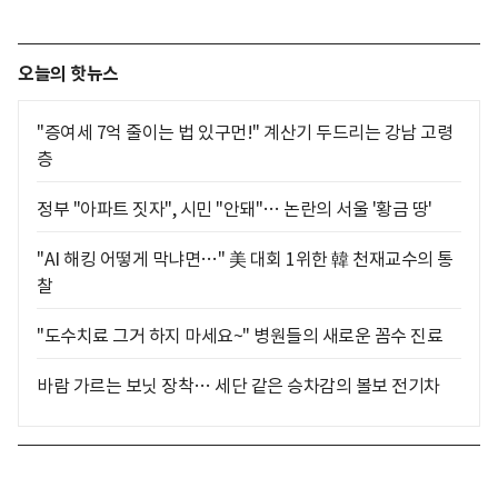
오늘의 핫뉴스
"증여세 7억 줄이는 법 있구먼!" 계산기 두드리는 강남 고령
층
정부 "아파트 짓자", 시민 "안돼"… 논란의 서울 '황금 땅'
"AI 해킹 어떻게 막냐면…" 美 대회 1위한 韓 천재교수의 통
찰
"도수치료 그거 하지 마세요~" 병원들의 새로운 꼼수 진료
바람 가르는 보닛 장착… 세단 같은 승차감의 볼보 전기차