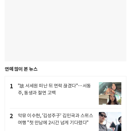
연예 많이 본 뉴스
1
"故 서세원 떠난 뒤 연락 끊겼다"…서동
주, 동생과 절연 고백
2
악뮤 이수현, '김성주子' 김민국과 스위스
여행 "첫 만남에 2시간 넘게 기다렸다"