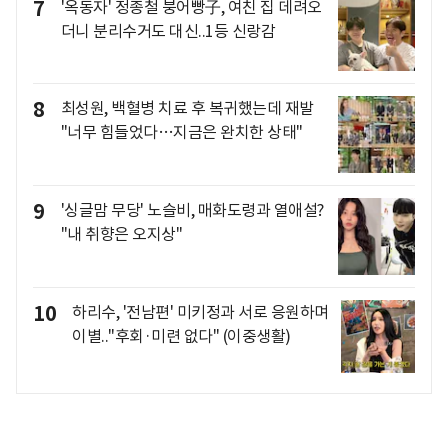
7
'옥동자' 정종철 붕어빵子, 여친 집 데려오
더니 분리수거도 대신..1등 신랑감
8
최성원, 백혈병 치료 후 복귀했는데 재발
"너무 힘들었다…지금은 완치한 상태"
9
'싱글맘 무당' 노슬비, 매화도령과 열애설?
"내 취향은 오지상"
10
하리수, '전남편' 미키정과 서로 응원하며
이별.."후회·미련 없다" (이중생활)