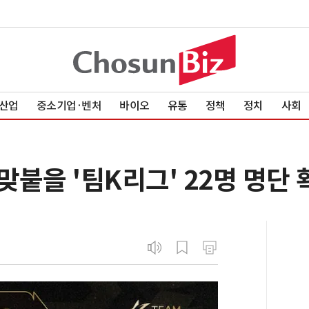
산업
중소기업·벤처
바이오
유통
정책
정치
사회
붙을 '팀K리그' 22명 명단 