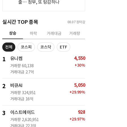
출… 정부, 또 탕감하나
실시간 TOP 종목
08.07
장마감
상승
하락
거래대금
거래량
전체
코스피
코스닥
ETF
4,550
1
유니켐
+
30
%
거래량
60,138
거래대금
2.7억
5,050
2
비큐AI
+
29.99
%
거래량
324,951
거래대금
16억
928
3
이스트에이드
+
29.97
%
거래량
2,620,951
거래대금
22.3억