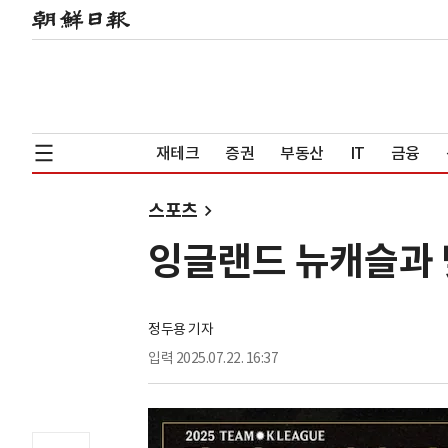
재테크
증권
부동산
IT
금융
스포츠
잉글랜드 뉴캐슬과 맞
정두용 기자
입력
2025.07.22. 16:37