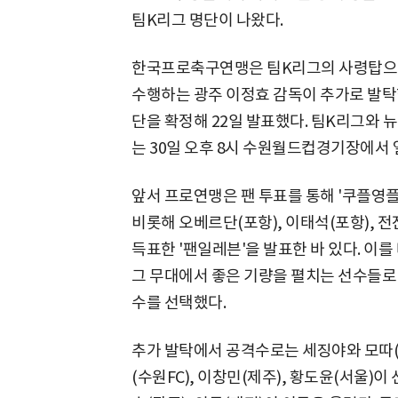
팀K리그 명단이 나왔다.
한국프로축구연맹은 팀K리그의 사령탑으로
수행하는 광주 이정효 감독이 추가로 발탁한
단을 확정해 22일 발표했다. 팀K리그와 뉴
는 30일 오후 8시 수원월드컵경기장에서 
앞서 프로연맹은 팬 투표를 통해 '쿠플영플'
비롯해 오베르단(포항), 이태석(포항), 전
득표한 '팬일레븐'을 발표한 바 있다. 이
그 무대에서 좋은 기량을 펼치는 선수들로 
수를 선택했다.
추가 발탁에서 공격수로는 세징야와 모따(
(수원FC), 이창민(제주), 황도윤(서울)이