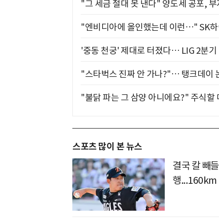
"그 세금 절대 못 낸다" 양도세 공포, 
"엔비디아에 올인했는데 이런…" SK
'중동 천궁' 제대로 터졌다… LIG 2분
"스타벅스 진짜 안 가나?"… 탱크데이 
"불닭 파는 그 삼양 아니에요?" 주식할
스포츠 많이 본 뉴스
결국 칼 빼들었
행...160k