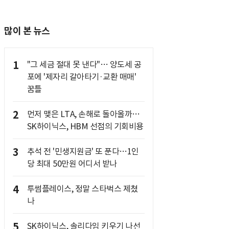
많이 본 뉴스
1
"그 세금 절대 못 낸다"… 양도세 공
포에 '제자리 갈아타기·교환 매매'
꿈틀
2
먼저 맺은 LTA, 손해로 돌아올까…
SK하이닉스, HBM 선점의 기회비용
3
추석 전 '민생지원금' 또 푼다…1인
당 최대 50만원 어디서 받나
4
투썸플레이스, 정말 스타벅스 제쳤
나
5
SK하이닉스, 솔리다임 키우기 나선