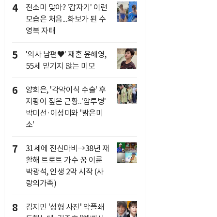
4
전소미 맞아? '갑자기' 이런
모습은 처음...화보가 된 수
영복 자태
5
'의사 남편♥' 재혼 윤해영,
55세 믿기지 않는 미모
6
양희은, '각막이식 수술' 후
지팡이 짚은 근황..'암투병'
박미선·이성미와 '밝은미
소'
7
31세에 전신마비→38년 재
활해 트로트 가수 꿈 이룬
박광석, 인생 2막 시작 (사
랑의가족)
8
김지민 '성형 사진' 악플쇄