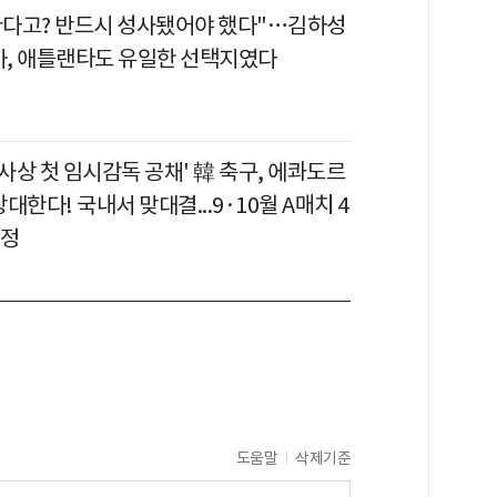
비싸다고? 반드시 성사됐어야 했다"…김하성
평가, 애틀랜타도 유일한 선택지였다
'사상 첫 임시감독 공채' 韓 축구, 에콰도르
대한다! 국내서 맞대결...9·10월 A매치 4
확정
도움말
삭제기준