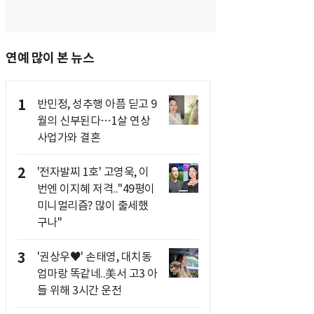
연예 많이 본 뉴스
1
반민정, 성추행 아픔 딛고 9
월의 신부된다…1살 연상
사업가와 결혼
2
'전자발찌 1호' 고영욱, 이
번엔 이지혜 저격.."49평이
미니멀리즘? 많이 출세했
구나"
3
'권상우♥' 손태영, 대치동
엄마랑 똑같네..美서 고3 아
들 위해 3시간 운전