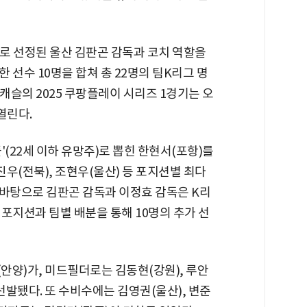
 선정된 울산 김판곤 감독과 코치 역할을
 선수 10명을 합쳐 총 22명의 팀K리그 명
캐슬의 2025 쿠팡플레이 시리즈 1경기는 오
열린다.
(22세 이하 유망주)로 뽑힌 한현서(포항)를
진우(전북), 조현우(울산) 등 포지션별 최다
를 바탕으로 김판곤 감독과 이정효 감독은 K리
포지션과 팀별 배분을 통해 10명의 추가 선
안양)가, 미드필더로는 김동현(강원), 루안
 선발됐다. 또 수비수에는 김영권(울산), 변준