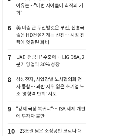
이유는…"이번 사이클이 최적의 기
회"
6
美 비중 큰 두산밥캣은 부진, 신흥국
뚫은 HD건설기계는 선전… 시장 전
략에 엇갈린 희비
7
UAE '천궁Ⅱ' 수출에… LIG D&A, 2
분기 영업익 30% 성장
8
삼성전자, 사업장별 노사협의회 전
사 통합… 과반 지위 잃은 초기업 노
조 '영향력 만회' 시도
9
"강제 국장 복귀냐"… ISA 세제 개편
에 투자자 불만
10
23조원 남은 소상공인 코로나 대