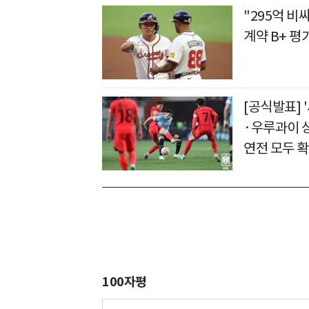
"295억 
계약 B+ 
[공식발표] 
·우루과이 상
연전 모두 
100자평