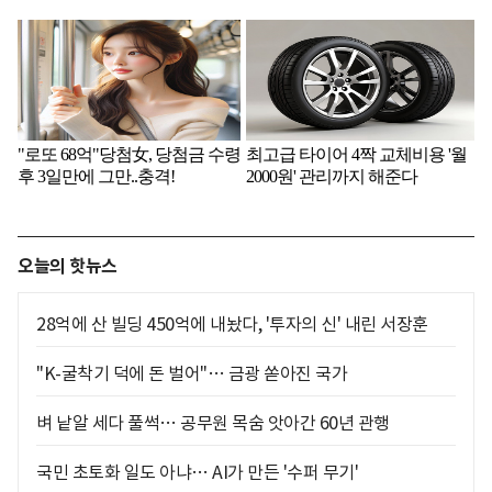
오늘의 핫뉴스
28억에 산 빌딩 450억에 내놨다, '투자의 신' 내린 서장훈
"K-굴착기 덕에 돈 벌어"… 금광 쏟아진 국가
벼 낱알 세다 풀썩… 공무원 목숨 앗아간 60년 관행
국민 초토화 일도 아냐… AI가 만든 '수퍼 무기'