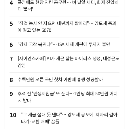
4
폭염에도 현장 지킨 공무원… 벼 낱알 세다, 화재 진압하
다 '풀썩'
5
"직접 농사 안 지으면 내년까지 팔아라"… 양도세 중과
에 떨고 있는 6070
6
"강제 국장 복귀냐"… ISA 세제 개편에 투자자 불만
7
[사이언스카페] AI가 세균 잡는 바이러스 생성, 내성균도
감염
8
수백만원 오른 국민 첫차 아반떼 흥행 성공할까
9
추석 전 '민생지원금' 또 푼다…1인당 최대 50만원 어디
서 받나
10
"그 세금 절대 못 낸다"… 양도세 공포에 '제자리 갈아
타기·교환 매매' 꿈틀