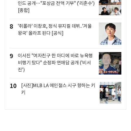
인드 공개…"포상금 전액 기부" ('리춘수')
[종합]
8
'쥐롤라' 이창호, 정식 뮤지컬 데뷔..'겨울
왕국' 올라프 된다 [공식]
9
이서진 "여자친구 한 마디에 바로 뉴욕행
비행기 탔다" 순정파 연애담 공개 ('비서
진')
10
[사진]MLB LA 에인절스 시구 향하는 키
키