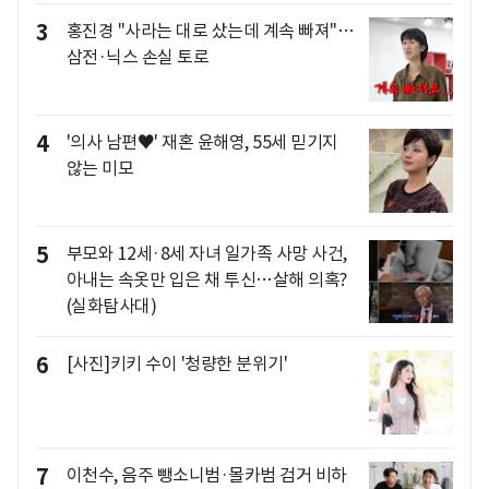
3
홍진경 "사라는 대로 샀는데 계속 빠져"…
삼전·닉스 손실 토로
4
'의사 남편♥' 재혼 윤해영, 55세 믿기지
않는 미모
5
부모와 12세·8세 자녀 일가족 사망 사건,
아내는 속옷만 입은 채 투신…살해 의혹?
(실화탐사대)
6
[사진]키키 수이 '청량한 분위기'
7
이천수, 음주 뺑소니범·몰카범 검거 비하