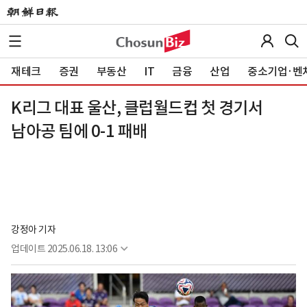
재테크
증권
부동산
IT
금융
산업
중소기업·벤
K리그 대표 울산, 클럽월드컵 첫 경기서
남아공 팀에 0-1 패배
강정아 기자
업데이트
2025.06.18. 13:06