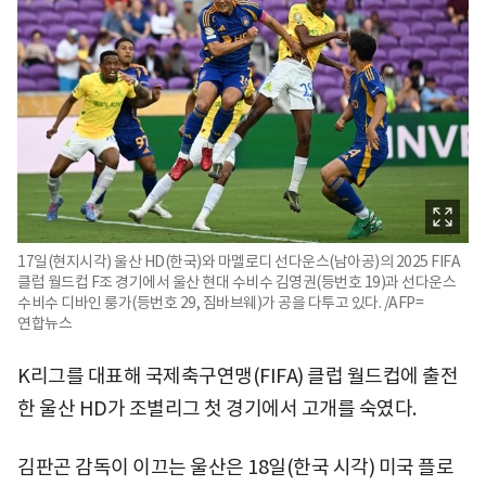
17일(현지시각) 울산 HD(한국)와 마멜로디 선다운스(남아공)의 2025 FIFA
클럽 월드컵 F조 경기에서 울산 현대 수비수 김영권(등번호 19)과 선다운스
수비수 디바인 룽가(등번호 29, 짐바브웨)가 공을 다투고 있다. /AFP=
연합뉴스
K리그를 대표해 국제축구연맹(FIFA) 클럽 월드컵에 출전
한 울산 HD가 조별리그 첫 경기에서 고개를 숙였다.
김판곤 감독이 이끄는 울산은 18일(한국 시각) 미국 플로