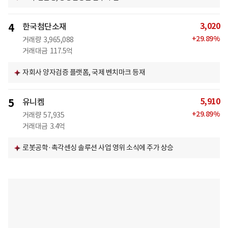
3,020
4
한국첨단소재
+
29.89
%
거래량
3,965,088
거래대금
117.5억
자회사 양자검증 플랫폼, 국제 벤치마크 등재
5,910
5
유니켐
+
29.89
%
거래량
57,935
거래대금
3.4억
로봇공학·촉각센싱 솔루션 사업 영위 소식에 주가 상승