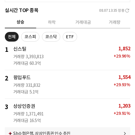
실시간 TOP 종목
08.07 13:35
장중
상승
하락
거래대금
거래량
전체
코스피
코스닥
ETF
1,852
1
신스틸
+
29.96
%
거래량
3,393,813
거래대금
60.3억
1,554
2
윙입푸드
+
29.93
%
거래량
331,832
거래대금
5.1억
1,203
3
상상인증권
+
29.91
%
거래량
1,371,491
거래대금
16.5억
Sh수협은행, 상상인증권 인수 추진