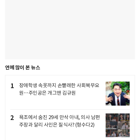
연예 많이 본 뉴스
1
장애학생 속옷까지 손빨래한 사회복무요
원…주인공은 개그맨 김규원
2
욕조에서 숨진 29세 만삭 아내, 의사 남편
주장과 달리 사인은 질식사? (형수다2)