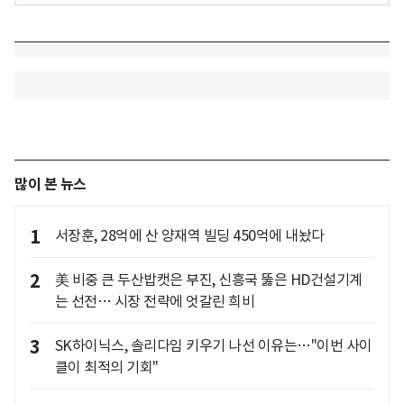
많이 본 뉴스
1
서장훈, 28억에 산 양재역 빌딩 450억에 내놨다
2
美 비중 큰 두산밥캣은 부진, 신흥국 뚫은 HD건설기계
는 선전… 시장 전략에 엇갈린 희비
3
SK하이닉스, 솔리다임 키우기 나선 이유는…"이번 사이
클이 최적의 기회"