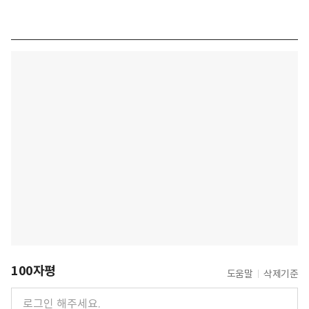
100자평
도움말
삭제기준