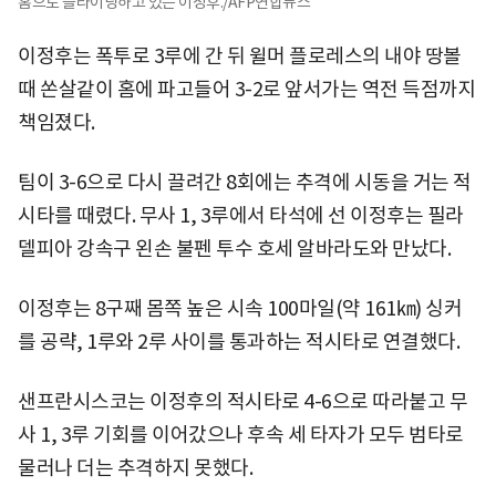
홈으로 슬라이딩하고 있는 이정후./AFP연합뉴스
이정후는 폭투로 3루에 간 뒤 윌머 플로레스의 내야 땅볼
때 쏜살같이 홈에 파고들어 3-2로 앞서가는 역전 득점까지
책임졌다.
팀이 3-6으로 다시 끌려간 8회에는 추격에 시동을 거는 적
시타를 때렸다. 무사 1, 3루에서 타석에 선 이정후는 필라
델피아 강속구 왼손 불펜 투수 호세 알바라도와 만났다.
이정후는 8구째 몸쪽 높은 시속 100마일(약 161㎞) 싱커
를 공략, 1루와 2루 사이를 통과하는 적시타로 연결했다.
샌프란시스코는 이정후의 적시타로 4-6으로 따라붙고 무
사 1, 3루 기회를 이어갔으나 후속 세 타자가 모두 범타로
물러나 더는 추격하지 못했다.