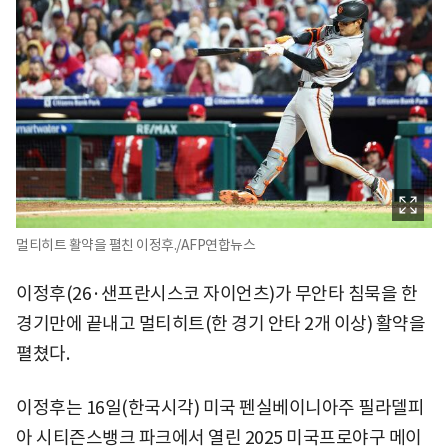
멀티히트 활약을 펼친 이정후./AFP연합뉴스
이정후(26·샌프란시스코 자이언츠)가 무안타 침묵을 한
경기만에 끝내고 멀티히트(한 경기 안타 2개 이상) 활약을
펼쳤다.
이정후는 16일(한국시각) 미국 펜실베이니아주 필라델피
아 시티즌스뱅크 파크에서 열린 2025 미국프로야구 메이