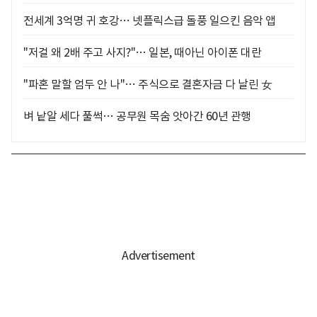
전세계 3억명 귀 호강… 넷플릭스급 돌풍 일으킨 음악 앱
"저걸 왜 2배 주고 사지?"… 일본, 때아닌 아이폰 대란
"파혼 말할 엄두 안 나"… 주식으로 결혼자금 다 날린 女
벼 낱알 세다 풀썩… 공무원 목숨 앗아간 60년 관행