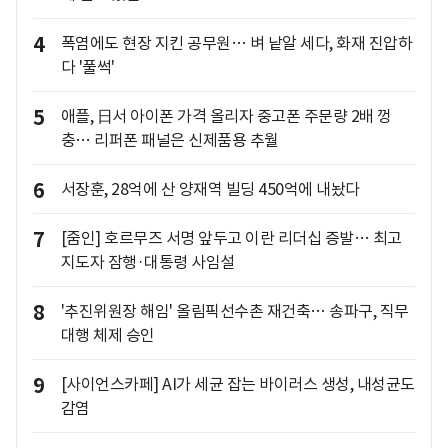
4
폭염에도 현장 지킨 공무원… 벼 낱알 세다, 화재 진압하
다 '풀썩'
5
애플, 日서 아이폰 가격 올리자 중고폰 주문량 2배 껑
충… 리퍼폰 패널은 신제품용 추월
6
서장훈, 28억에 산 양재역 빌딩 450억에 내놨다
7
[줌인] 호르무즈 서명 앞두고 이란 리더십 증발… 최고
지도자 잠행·대통령 사임설
8
'추진위원장 해임' 올림픽선수촌 재건축… 송파구, 직무
대행 체제 승인
9
[사이언스카페] AI가 세균 잡는 바이러스 생성, 내성균도
감염