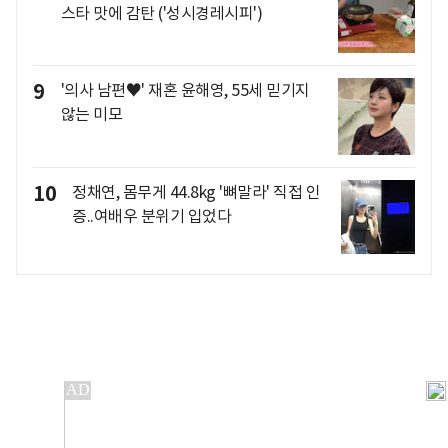
스타 맛에 감탄 ('성시경레시피')
9
'의사 남편♥' 재혼 윤해영, 55세 믿기지
않는 미모
10
정채연, 몸무게 44.8kg '뼈말라' 직접 인
증..여배우 분위기 입었다