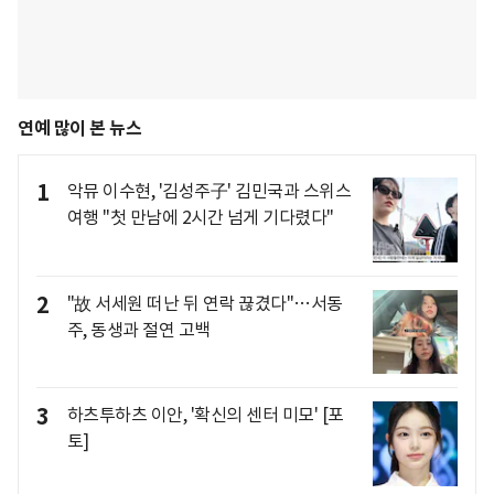
연예 많이 본 뉴스
1
악뮤 이수현, '김성주子' 김민국과 스위스
여행 "첫 만남에 2시간 넘게 기다렸다"
2
"故 서세원 떠난 뒤 연락 끊겼다"…서동
주, 동생과 절연 고백
3
하츠투하츠 이안, '확신의 센터 미모' [포
토]