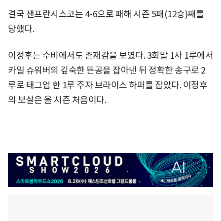
결국 샌프란시스코는 4-6으로 패해 시즌 5패(12승)째를
당했다.
이정후는 수비에서도 존재감을 보였다. 3회말 1사 1루에서
카일 슈워버의 깊숙한 뜬공을 잡아낸 뒤 정확한 송구로 2
루로 태그업 한 1루 주자 브라이스 하퍼를 잡았다. 이정후
의 보살은 올 시즌 처음이다.