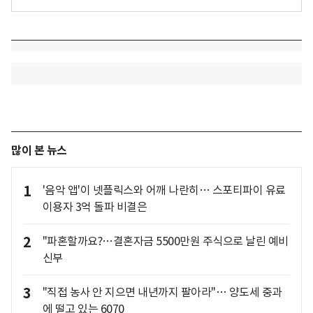
많이 본 뉴스
1
'음악 앱'이 넷플릭스와 어깨 나란히… 스포티파이 유료
이용자 3억 돌파 비결은
2
"파혼할까요?…결혼자금 5500만원 주식으로 날린 예비
신부
3
"직접 농사 안 지으면 내년까지 팔아라"… 양도세 중과
에 떨고 있는 6070