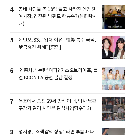
4
동네 사람들 돈 18억 들고 사라진 안경원
여사장, 경찰관 남편도 한통속? (실화탐사
대)
5
케빈오, 33살 입대 이유 "韓美 복수 국적,
♥공효진 위해" [종합]
6
'인종차별 논란' 여파? 키스오브라이프, 돌
연 KCON LA 공연 불참 결정
7
욕조에서 숨진 29세 만삭 아내, 의사 남편
주장과 달리 사인은 질식사? (형수다2)
8
성시경, "죄책감의 상징" 라면 투움바 파