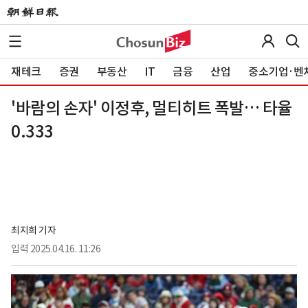
재테크
증권
부동산
IT
금융
산업
중소기업·벤
'바람의 손자' 이정후, 멀티히트 폭발… 타율
0.333
최지희 기자
입력
2025.04.16. 11:26