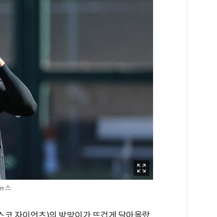
합뉴스
스코 자이언츠)의 방망이가 뜨겁게 달아올랐