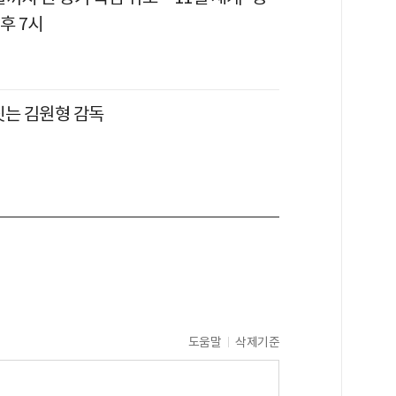
후 7시
짓는 김원형 감독
도움말
삭제기준