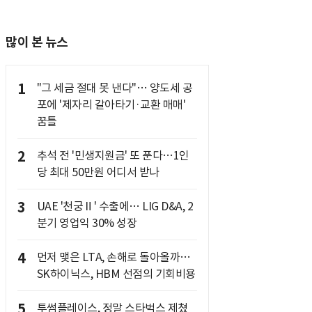
많이 본 뉴스
1
"그 세금 절대 못 낸다"… 양도세 공
포에 '제자리 갈아타기·교환 매매'
꿈틀
2
추석 전 '민생지원금' 또 푼다…1인
당 최대 50만원 어디서 받나
3
UAE '천궁Ⅱ' 수출에… LIG D&A, 2
분기 영업익 30% 성장
4
먼저 맺은 LTA, 손해로 돌아올까…
SK하이닉스, HBM 선점의 기회비용
5
투썸플레이스, 정말 스타벅스 제쳤