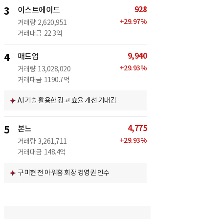
928
3
이스트에이드
+
29.97
%
거래량
2,620,951
거래대금
22.3억
9,940
4
매드업
+
29.93
%
거래량
13,028,020
거래대금
1190.7억
AI 기술 활용한 광고 효율 개선 기대감
4,775
5
본느
+
29.93
%
거래량
3,261,711
거래대금
148.4억
구미현 전 아워홈 회장 경영권 인수