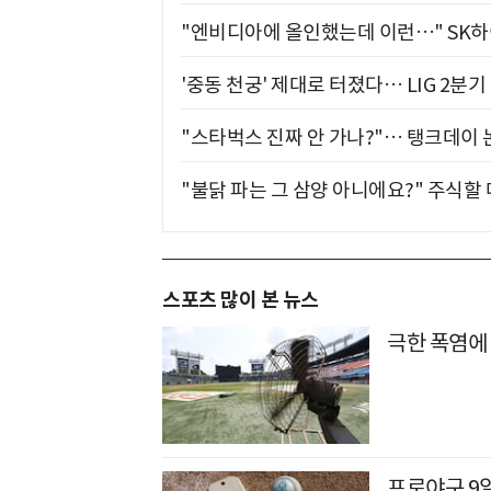
"엔비디아에 올인했는데 이런…" SK
'중동 천궁' 제대로 터졌다… LIG 2분
"스타벅스 진짜 안 가나?"… 탱크데이 
"불닭 파는 그 삼양 아니에요?" 주식할
스포츠 많이 본 뉴스
극한 폭염에 
프로야구 9