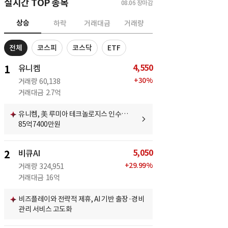
실시간 TOP 종목
08.06
장마감
상승
하락
거래대금
거래량
전체
코스피
코스닥
ETF
4,550
1
유니켐
+
30
%
거래량
60,138
거래대금
2.7억
유니켐, 美 루미아 테크놀로지스 인수…
85억7400만원
5,050
2
비큐AI
+
29.99
%
거래량
324,951
거래대금
16억
비즈플레이와 전략적 제휴, AI 기반 출장·경비
관리 서비스 고도화