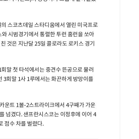
일의 스코츠데일 스타디움에서 열린 미국프로
스와 시범경기에서 통렬한 투런 홈런을 쏘아
친 것은 지난달 25일 콜로라도 로키스 경기
 1회말 첫 타석에서는 중견수 뜬공으로 물러
선 3회말 1사 1루에서는 화끈하게 방망이를
카운트 1볼-2스트라이크에서 4구째가 가운
를 넘겼다. 샌프란시스코는 이정후에 이어 4
로 점수 차를 벌렸다.