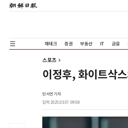
재테크
증권
부동산
IT
금융
스포츠
이정후, 화이트삭스
민서연 기자
입력
2025.03.07. 09:58