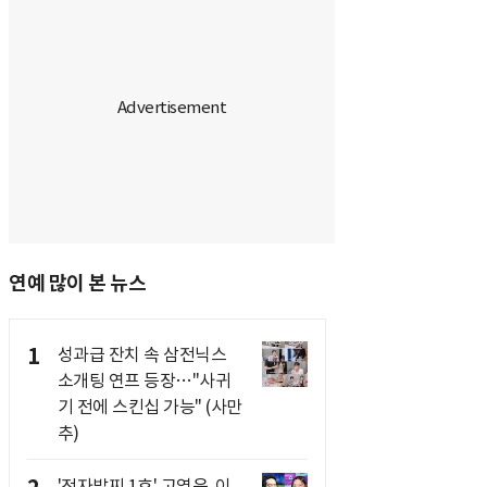
연예 많이 본 뉴스
1
성과급 잔치 속 삼전닉스
소개팅 연프 등장…"사귀
기 전에 스킨십 가능" (사만
추)
'전자발찌 1호' 고영욱, 이