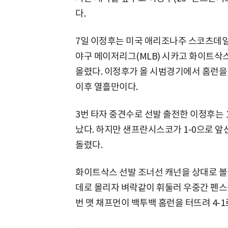
다.
7일 이정후는 미국 애리조나주 스코츠데
야구 메이저리그(MLB) 시카고 화이트삭
올렸다. 이정후가 올 시범경기에서 홈런을 
이후 열흘만이다.
3번 타자 중견수로 선발 출전한 이정후는
났다. 하지만 샌프란시스코가 1-0으로 앞
돌렸다.
화이트삭스 선발 조너선 캐넌을 상대로 볼
데로 몰리자 벼락같이 휘둘러 우중간 펜스
번 맷 채프먼이 백투백 홈런을 터뜨려 4-1