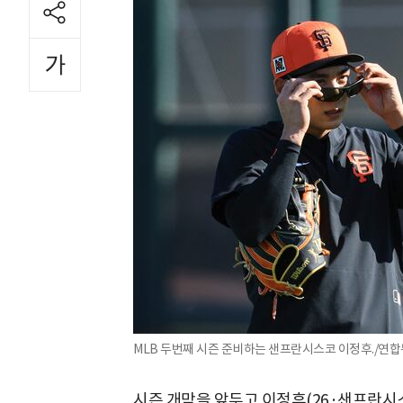
MLB 두번째 시즌 준비하는 샌프란시스코 이정후./연
시즌 개막을 앞두고 이정후(26·샌프란시