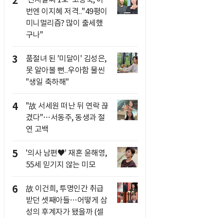
2
번엔 이지혜 저격.."49평이
미니멀리즘? 많이 출세했
구나"
3
품절녀 된 '미달이' 김성은,
못 알아볼 뻔..우아함 물씬
"생일 축하해"
4
"故 서세원 떠난 뒤 연락 끊
겼다"…서동주, 동생과 절
연 고백
5
'의사 남편♥' 재혼 윤해영,
55세 믿기지 않는 미모
6
故 이건희, 투명인간 취급
받던 셋째아들…어떻게 삼
성의 후계자가 됐을까 (셀