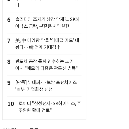
나
6
솔리다임 쪼개기 상장 악재?... SK하
이닉스 급락, 본질은 차익실현
7
美, 中 태양광 막을 '역대급 카드' 내
놨다… 韓 업계 기대감↑
8
반도체 공장 통째 인수하는 노키
아… "메모리 다음은 광통신 병목"
9
[단독] 부대찌개·보쌈 프랜차이즈
'놀부' 기업회생 신청
10
로이터 "삼성전자·SK하이닉스, 주
주환원 확대 검토"