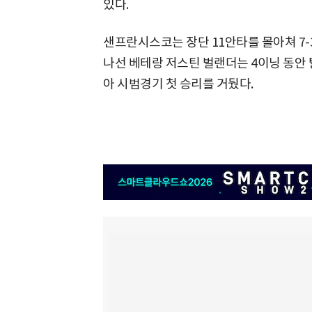
있다.
샌프란시스코는 장단 11안타를 몰아쳐 7
나선 베테랑 저스틴 벌랜더는 4이닝 동안 
아 시범경기 첫 승리를 거뒀다.