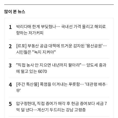
많이 본 뉴스
1
박리다매 한계 부딪혔나… 국내선 가격 올리고 해외로
향하는 저가커피
2
[르포] 부동산 공급 대책에 뜨거운 감자된 '용산공원'…
시민들은 "녹지 지켜야"
3
"직접 농사 안 지으면 내년까지 팔아라"… 양도세 중과
에 떨고 있는 6070
4
[주간 특산물] 폭염을 이겨내는 푸릇함… '대관령 배추·
무'
5
압구정현대, 직접 증여가 매각 후 현금 증여보다 세금 7
억 덜 낸다…계산기 두드리는 강남 고령층