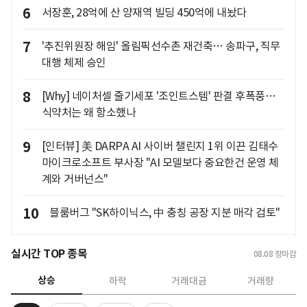
6
서장훈, 28억에 산 양재역 빌딩 450억에 내놨다
7
'추진위원장 해임' 올림픽선수촌 재건축… 송파구, 직무
대행 체제 승인
8
[Why] 네이처셀 줄기세포 '조인트스템' 판결 후폭풍…
식약처는 왜 항소했나
9
[인터뷰] 美 DARPA AI 사이버 챌린지 1위 이끈 김태수
마이크로소프트 부사장 "AI 모델보다 중요한건 운영 체
계와 거버넌스"
10
블룸버그 "SK하이닉스, 中 충칭 공장 지분 매각 검토"
실시간 TOP 종목
08.08
장마감
상승
하락
거래대금
거래량