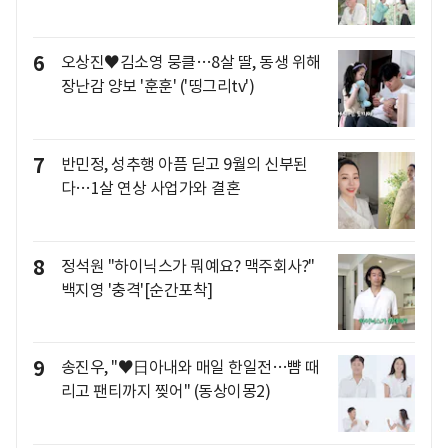
6
오상진♥김소영 뭉클…8살 딸, 동생 위해
장난감 양보 '훈훈' ('띵그리tv')
7
반민정, 성추행 아픔 딛고 9월의 신부된
다…1살 연상 사업가와 결혼
8
정석원 "하이닉스가 뭐예요? 맥주회사?"
백지영 '충격'[순간포착]
9
송진우, "♥日아내와 매일 한일전…뺨 때
리고 팬티까지 찢어" (동상이몽2)