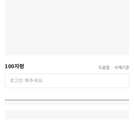
100자평
도움말
삭제기준