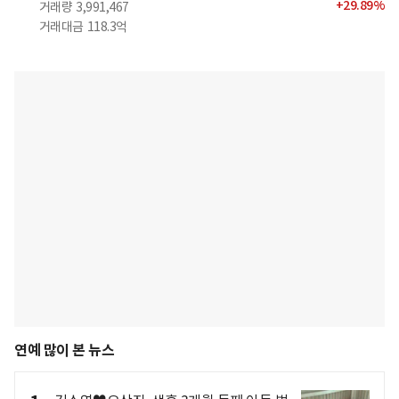
+
29.89
%
거래량
3,991,467
거래대금
118.3억
연예 많이 본 뉴스