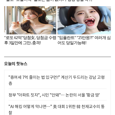
오늘의 핫뉴스
"증여세 7억 줄이는 법 있구먼!" 계산기 두드리는 강남 고령
층
정부 "아파트 짓자", 시민 "안돼"… 논란의 서울 '황금 땅'
"AI 해킹 어떻게 막냐면…" 美 대회 1위한 韓 천재교수의 통
찰