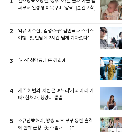
1
김소영♥오상진, 생후 3개월 둘째 아들 벌
써부터 완성형 이목구비 '깜짝' [순간포착]
2
악뮤 이수현, '김성주子' 김민국과 스위스
여행 "첫 만남에 2시간 넘게 기다렸다"
3
[사진]청담동에 뜬 김희애
4
제주 해변의 '차범근 며느리'가 왜이리 예
뻐? 한채아, 청량미 뿜뿜
5
조규찬♥해이, 방송 최초 부부 동반 출격
에 깜짝 근황 "美 주립대 교수"