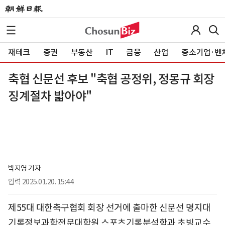
재테크
증권
부동산
IT
금융
산업
중소기업·벤
축협 신문선 후보 "축협 공정위, 정몽규 회장
징계절차 밟아야"
박지영 기자
입력
2025.01.20. 15:44
제55대 대한축구협회 회장 선거에 출마한 신문선 명지대
기록정보과학전문대학원 스포츠기록분석학과 초빙교수