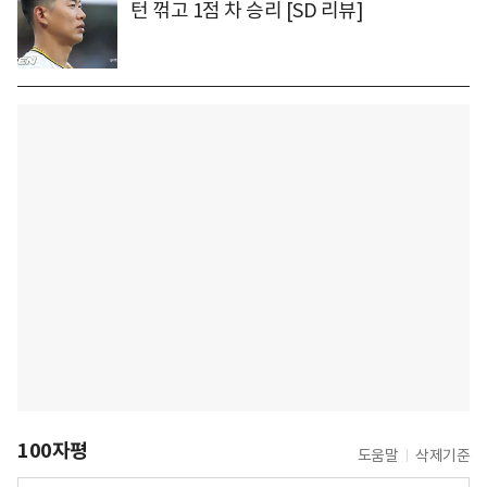
턴 꺾고 1점 차 승리 [SD 리뷰]
100자평
도움말
삭제기준