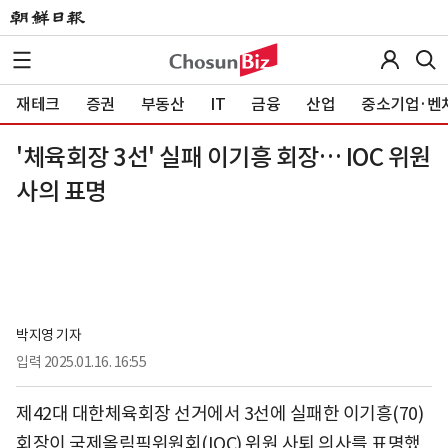
재테크
증권
부동산
IT
금융
산업
중소기업·벤
'체육회장 3선' 실패 이기흥 회장… IOC 위원
사의 표명
박지영 기자
입력
2025.01.16. 16:55
제42대 대한체육회장 선거에서 3선에 실패한 이기흥(70)
회장이 국제올림픽위원회(IOC) 위원 사퇴 의사를 표명했