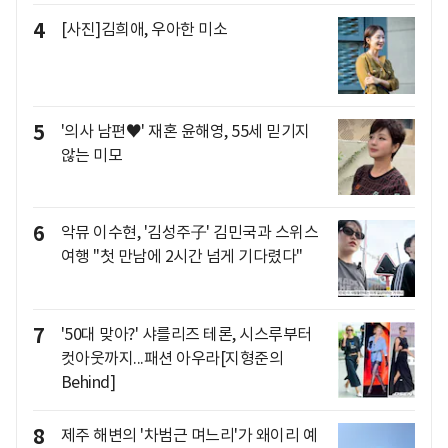
4
[사진]김희애, 우아한 미소
5
'의사 남편♥' 재혼 윤해영, 55세 믿기지
않는 미모
6
악뮤 이수현, '김성주子' 김민국과 스위스
여행 "첫 만남에 2시간 넘게 기다렸다"
7
'50대 맞아?' 샤를리즈 테론, 시스루부터
컷아웃까지...패션 아우라[지형준의
Behind]
8
제주 해변의 '차범근 며느리'가 왜이리 예