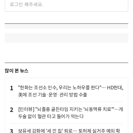
많이 본 뉴스
1
"한화는 조선소 인수, 우리는 노하우를 판다"… HD현대,
美에 조선 기술·운영·관리 방법 수출
2
[인터뷰] "뇌졸중 골든타임 지키는 '뇌동맥류 치료'"…개
두술 없이 혈관 타고 들어가 막는다
3
보유세 강화에 '세 낀 집' 퇴로… 토허제 실거주 예외 확