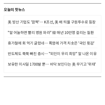
오늘의 핫뉴스
美 방산 기업도 '깜짝'… K조선, 美 배 띄울 구원투수로 등장
"말 어눌하면 빨리 병원 와라" 韓 매년 10만명 걸리는 질환
휴가철에 회 먹기 글렀네… 폭염에 가격 치솟은 '국민 횟감'
반도체도 쭉쭉 빠진 증시… "외인이 우리 희망" 말 나온 이유
보유한 미사일 1700발 뿐… 바닥 보인다는 美 무기고 '위태'