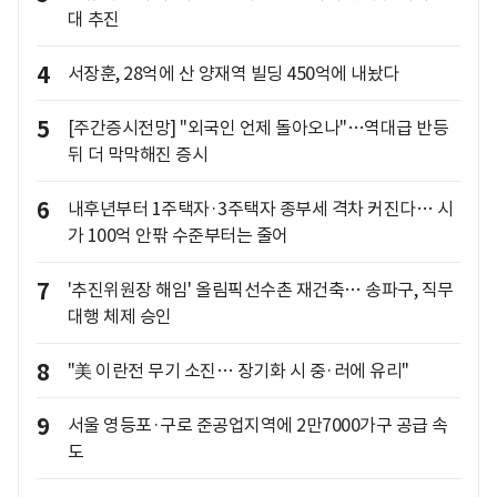
대 추진
4
서장훈, 28억에 산 양재역 빌딩 450억에 내놨다
5
[주간증시전망] "외국인 언제 돌아오나"…역대급 반등
뒤 더 막막해진 증시
6
내후년부터 1주택자·3주택자 종부세 격차 커진다… 시
가 100억 안팎 수준부터는 줄어
7
'추진위원장 해임' 올림픽선수촌 재건축… 송파구, 직무
대행 체제 승인
8
"美 이란전 무기 소진… 장기화 시 중·러에 유리"
9
서울 영등포·구로 준공업지역에 2만7000가구 공급 속
도