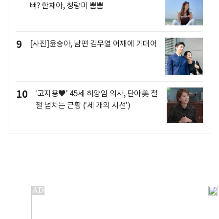
뻐? 한채아, 청량미 뿜뿜
9
[사진]윤승아, 남편 김무열 어깨에 기대어
10
'고지용♥' 45세 허양임 의사, 단아美 철
철 넘치는 근황 ('세 개의 시선')