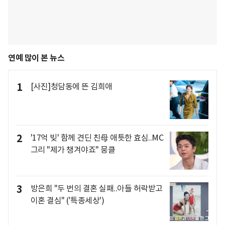
연예 많이 본 뉴스
1
[사진]청담동에 뜬 김희애
2
'17억 빚' 함께 견딘 친母 애틋한 효심..MC
그리 "제가 챙겨야죠" 뭉클
3
방은희 "두 번의 결혼 실패..아들 허락받고
이혼 결심" ('특종세상')