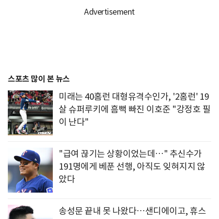
스포츠 많이 본 뉴스
미래는 40홈런 대형유격수인가, '2홈런' 19
살 슈퍼루키에 흠뻑 빠진 이호준 "강정호 필
이 난다"
"급여 끊기는 상황이었는데…" 추신수가
191명에게 베푼 선행, 아직도 잊혀지지 않
았다
송성문 끝내 못 나왔다…샌디에이고, 휴스