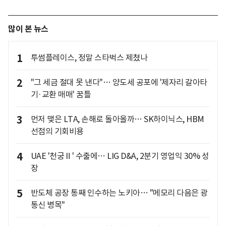
많이 본 뉴스
1
투썸플레이스, 정말 스타벅스 제쳤나
2
"그 세금 절대 못 낸다"… 양도세 공포에 '제자리 갈아타
기·교환 매매' 꿈틀
3
먼저 맺은 LTA, 손해로 돌아올까… SK하이닉스, HBM
선점의 기회비용
4
UAE '천궁Ⅱ' 수출에… LIG D&A, 2분기 영업익 30% 성
장
5
반도체 공장 통째 인수하는 노키아… "메모리 다음은 광
통신 병목"