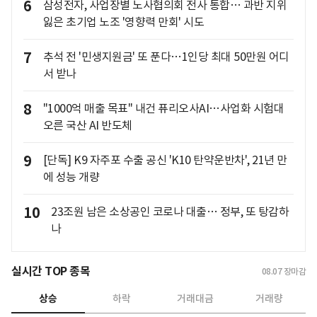
6
삼성전자, 사업장별 노사협의회 전사 통합… 과반 지위
잃은 초기업 노조 '영향력 만회' 시도
7
추석 전 '민생지원금' 또 푼다…1인당 최대 50만원 어디
서 받나
8
"1000억 매출 목표" 내건 퓨리오사AI…사업화 시험대
오른 국산 AI 반도체
9
[단독] K9 자주포 수출 공신 'K10 탄약운반차', 21년 만
에 성능 개량
10
23조원 남은 소상공인 코로나 대출… 정부, 또 탕감하
나
실시간 TOP 종목
08.07
장마감
상승
하락
거래대금
거래량