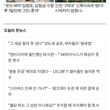
오늘의 핫뉴스
"그 세금 절대 못 낸다" 양도세 공포, 부자들의 '절세법'
"엔비디아에 올인했는데 이런…" SK하이닉스가 예상치 못
한 변수
'중동 천궁' 제대로 터졌다… LIG 2분기 벌어들인 놀라운 액
수
"스타벅스 진짜 안 가나?"… 탱크데이 논란 후 바뀐 결제 순
위
"불닭 파는 그 삼양 아니에요?" 주식할 때 주의해야 할 회사