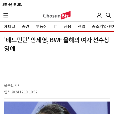
재테크
증권
부동산
IT
금융
산업
중소기업·벤
'배드민턴' 안세영, BWF 올해의 여자 선수상
영예
문수빈 기자
입력
2024.12.10. 10:52