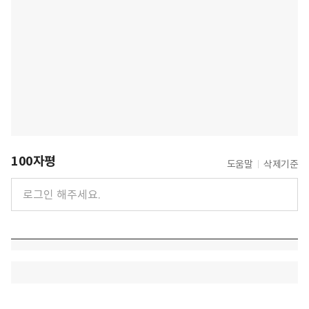
100자평
도움말
삭제기준