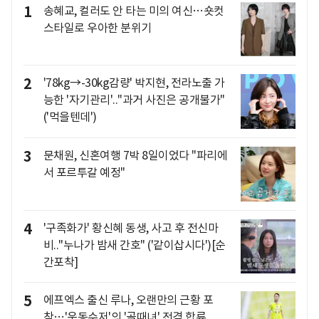
1
송혜교, 컬러도 안 타는 미의 여신…숏컷
스타일로 우아한 분위기
2
'78kg→-30kg감량' 박지현, 전라노출 가
능한 '자기관리'.."과거 사진은 공개불가"
('먹을텐데')
3
문채원, 신혼여행 7박 8일이었다 "파리에
서 포르투갈 예정"
4
'구족화가' 황신혜 동생, 사고 후 전신마
비.."누나가 밤새 간호" ('같이삽시다')[순
간포착]
5
에프엑스 출신 루나, 오랜만의 근황 포
착…'운동수저'의 '골때녀' 전격 합류