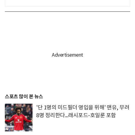
스포츠 많이 본 뉴스
'단 1명의 미드필더 영입을 위해' 맨유, 무려
8명 정리한다...래시포드-호일룬 포함