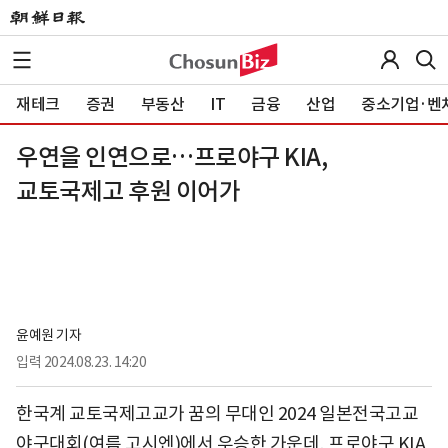
재테크
증권
부동산
IT
금융
산업
중소기업·벤
우연을 인연으로…프로야구 KIA,
교토국제고 후원 이어가
윤예원 기자
입력
2024.08.23. 14:20
한국계 교토국제고교가 꿈의 무대인 2024 일본전국고교
야구대회(여름 고시엔)에서 우승한 가운데, 프로야구 KIA