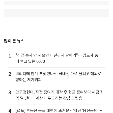
많이 본 뉴스
1
"직접 농사 안 지으면 내년까지 팔아라"… 양도세 중과
에 떨고 있는 6070
2
박리다매 한계 부딪혔나… 국내선 가격 올리고 해외로
향하는 저가커피
3
압구정현대, 직접 증여가 매각 후 현금 증여보다 세금 7
억 덜 낸다…계산기 두드리는 강남 고령층
4
[르포] 부동산 공급 대책에 뜨거운 감자된 '용산공원'…