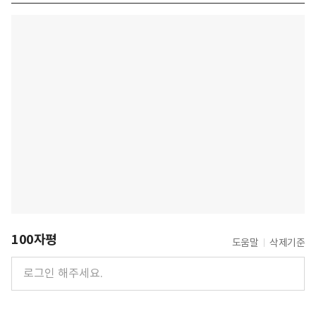
100자평
도움말
삭제기준