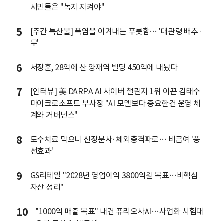
시민들은 "녹지 지켜야"
5
[주간 특산물] 폭염을 이겨내는 푸릇함… '대관령 배추·
무'
6
서장훈, 28억에 산 양재역 빌딩 450억에 내놨다
7
[인터뷰] 美 DARPA AI 사이버 챌린지 1위 이끈 김태수
마이크로소프트 부사장 "AI 모델보다 중요한건 운영 체
계와 거버넌스"
8
도수치료 막으니 신장분사·체외충격파로… 비급여 '풍
선효과'
9
GS리테일 "2028년 영업이익 3800억원 목표…비핵심
자산 정리"
10
"1000억 매출 목표" 내건 퓨리오사AI…사업화 시험대