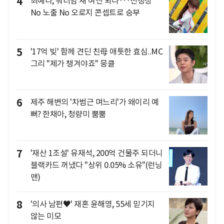
4
최예나, 워터밤 새 여신 되나···선정성
No 노출 No 오로지 콘셉트로 승부
5
'17억 빚' 함께 견딘 친母 애틋한 효심..MC
그리 "제가 챙겨야죠" 뭉클
6
제주 해변의 '차범근 며느리'가 왜이리 예
뻐? 한채아, 청량미 뿜뿜
7
'재산 1조설' 유재석, 200억 건물주 되더니
블랙카드 꺼냈다 "상위 0.05% 소유"(런닝
맨)
8
'의사 남편♥' 재혼 윤해영, 55세 믿기지
않는 미모