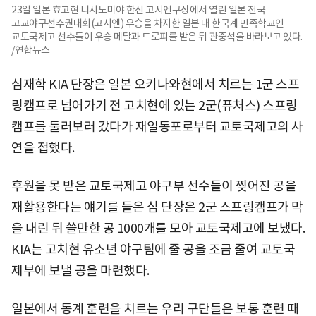
23일 일본 효고현 니시노미야 한신 고시엔구장에서 열린 일본 전국
고교야구선수권대회(고시엔) 우승을 차지한 일본 내 한국계 민족학교인
교토국제고 선수들이 우승 메달과 트로피를 받은 뒤 관중석을 바라보고 있다.
/연합뉴스
심재학 KIA 단장은 일본 오키나와현에서 치르는 1군 스프
링캠프로 넘어가기 전 고치현에 있는 2군(퓨처스) 스프링
캠프를 둘러보러 갔다가 재일동포로부터 교토국제고의 사
연을 접했다.
후원을 못 받은 교토국제고 야구부 선수들이 찢어진 공을
재활용한다는 얘기를 들은 심 단장은 2군 스프링캠프가 막
을 내린 뒤 쓸만한 공 1000개를 모아 교토국제고에 보냈다.
KIA는 고치현 유소년 야구팀에 줄 공을 조금 줄여 교토국
제부에 보낼 공을 마련했다.
일본에서 동계 훈련을 치르는 우리 구단들은 보통 훈련 때