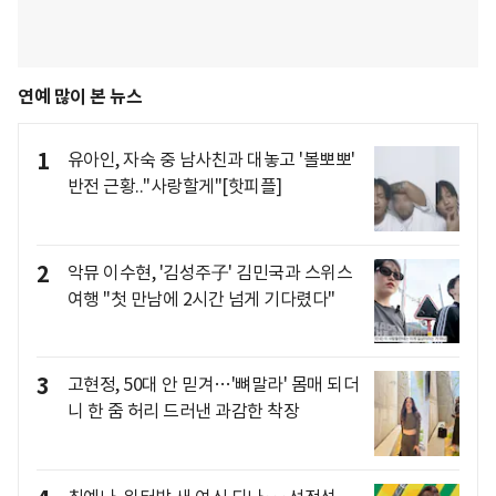
연예 많이 본 뉴스
1
유아인, 자숙 중 남사친과 대놓고 '볼뽀뽀'
반전 근황.."사랑할게"[핫피플]
2
악뮤 이수현, '김성주子' 김민국과 스위스
여행 "첫 만남에 2시간 넘게 기다렸다"
3
고현정, 50대 안 믿겨…'뼈말라' 몸매 되더
니 한 줌 허리 드러낸 과감한 착장