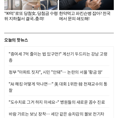
오늘의 핫뉴스
"증여세 7억 줄이는 법 있구먼!" 계산기 두드리는 강남 고령
층
정부 "아파트 짓자", 시민 "안돼"… 논란의 서울 '황금 땅'
"AI 해킹 어떻게 막냐면…" 美 대회 1위한 韓 천재교수의 통
찰
"도수치료 그거 하지 마세요~" 병원들의 새로운 꼼수 진료
바람 가르는 보닛 장착… 세단 같은 승차감의 볼보 전기차