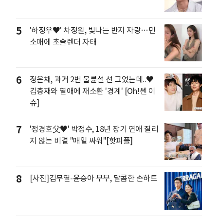
5
'하정우♥' 차정원, 빛나는 반지 자랑…민
소매에 초슬렌더 자태
6
정은채, 과거 2번 불륜설 선 그었는데..♥
김충재와 열애에 재소환 '경계' [Oh!쎈 이
슈]
7
'정경호父♥' 박정수, 18년 장기 연애 질리
지 않는 비결 "매일 싸워"[핫피플]
8
[사진]김무열-윤승아 부부, 달콤한 손하트