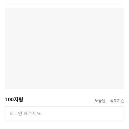
100자평
도움말
삭제기준