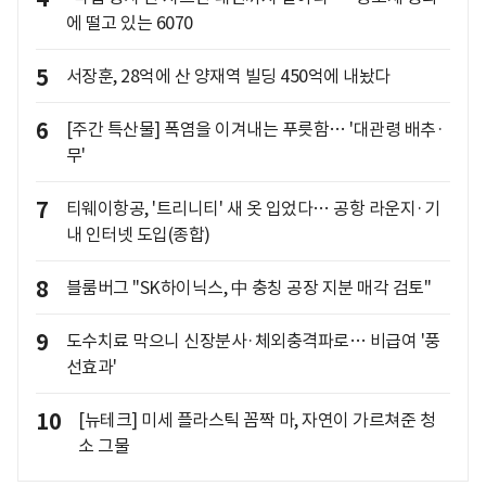
에 떨고 있는 6070
5
서장훈, 28억에 산 양재역 빌딩 450억에 내놨다
6
[주간 특산물] 폭염을 이겨내는 푸릇함… '대관령 배추·
무'
7
티웨이항공, '트리니티' 새 옷 입었다… 공항 라운지·기
내 인터넷 도입(종합)
8
블룸버그 "SK하이닉스, 中 충칭 공장 지분 매각 검토"
9
도수치료 막으니 신장분사·체외충격파로… 비급여 '풍
선효과'
10
[뉴테크] 미세 플라스틱 꼼짝 마, 자연이 가르쳐준 청
소 그물