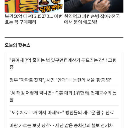
오늘의 핫뉴스
"증여세 7억 줄이는 법 있구먼!" 계산기 두드리는 강남 고령
층
정부 "아파트 짓자", 시민 "안돼"… 논란의 서울 '황금 땅'
"AI 해킹 어떻게 막냐면…" 美 대회 1위한 韓 천재교수의 통
찰
"도수치료 그거 하지 마세요~" 병원들의 새로운 꼼수 진료
바람 가르는 보닛 장착… 세단 같은 승차감의 볼보 전기차