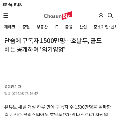
재테크
증권
부동산
IT
금융
산업
중소기업·벤
단숨에 구독자 1500만명…호날두, 골드
버튼 공개하며 '의기양양'
윤예원 기자
입력
2024.08.22. 16:42
유튜브 채널 개설 하루 만에 구독자 수 1500만명을 돌파한
축구 선수 크리스티아누 호날두(39·알나스르)가 자신의