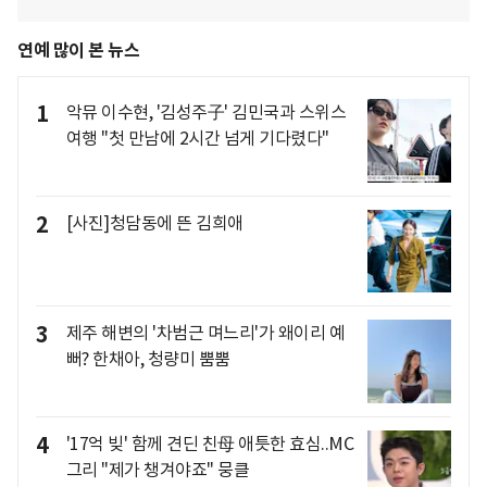
연예 많이 본 뉴스
1
악뮤 이수현, '김성주子' 김민국과 스위스
여행 "첫 만남에 2시간 넘게 기다렸다"
2
[사진]청담동에 뜬 김희애
3
제주 해변의 '차범근 며느리'가 왜이리 예
뻐? 한채아, 청량미 뿜뿜
4
'17억 빚' 함께 견딘 친母 애틋한 효심..MC
그리 "제가 챙겨야죠" 뭉클