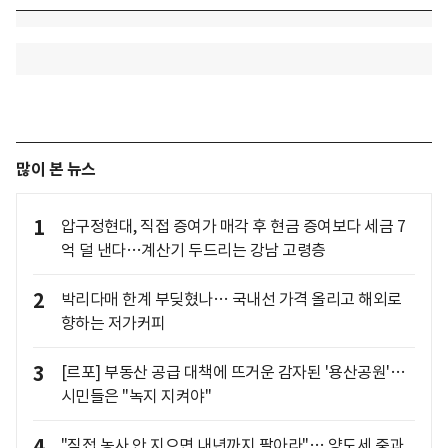
많이 본 뉴스
1
압구정현대, 직접 증여가 매각 후 현금 증여보다 세금 7
억 덜 낸다…계산기 두드리는 강남 고령층
2
박리다매 한계 부딪혔나… 국내선 가격 올리고 해외로
향하는 저가커피
3
[르포] 부동산 공급 대책에 뜨거운 감자된 '용산공원'…
시민들은 "녹지 지켜야"
4
"직접 농사 안 지으면 내년까지 팔아라"… 양도세 중과