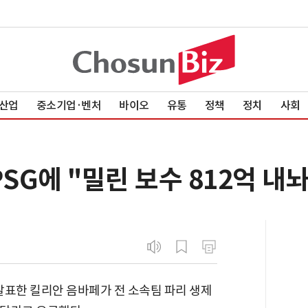
산업
중소기업·벤처
바이오
유통
정책
정치
사회
PSG에 "밀린 보수 812억 내
발표한 킬리안 음바페가 전 소속팀 파리 생제