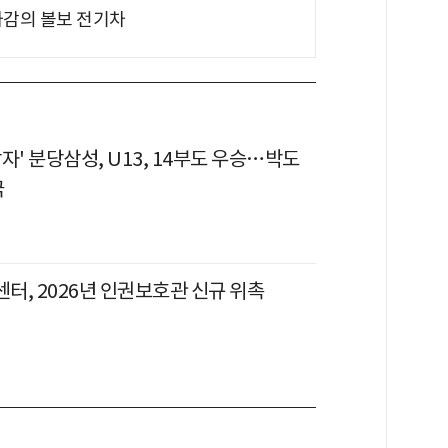
차감의 볼보 전기차
자' 분당삼성, U13, 14부도 우승…박도
극
터, 2026년 인권보호관 신규 위촉