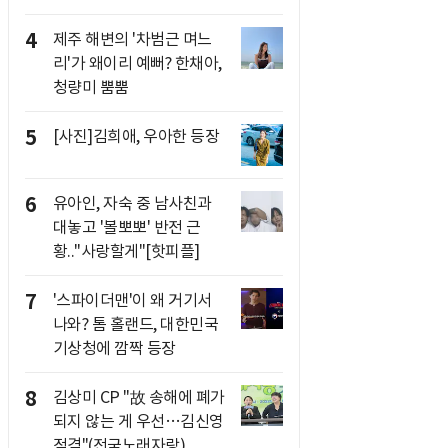
4
제주 해변의 '차범근 며느
리'가 왜이리 예뻐? 한채아,
청량미 뿜뿜
5
[사진]김희애, 우아한 등장
6
유아인, 자숙 중 남사친과
대놓고 '볼뽀뽀' 반전 근
황.."사랑할게"[핫피플]
7
'스파이더맨'이 왜 거기서
나와? 톰 홀랜드, 대한민국
기상청에 깜짝 등장
8
김상미 CP "故 송해에 폐가
되지 않는 게 우선…김신영
적격"(전국노래자랑)