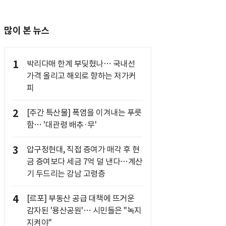
많이 본 뉴스
1
박리다매 한계 부딪혔나… 국내선
가격 올리고 해외로 향하는 저가커
피
2
[주간 특산물] 폭염을 이겨내는 푸릇
함… '대관령 배추·무'
3
압구정현대, 직접 증여가 매각 후 현
금 증여보다 세금 7억 덜 낸다…계산
기 두드리는 강남 고령층
4
[르포] 부동산 공급 대책에 뜨거운
감자된 '용산공원'… 시민들은 "녹지
지켜야"