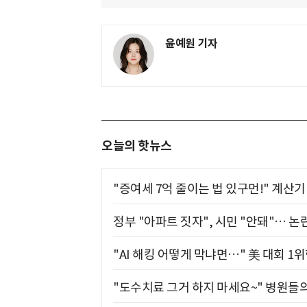
윤예원 기자
오늘의 핫뉴스
"증여세 7억 줄이는 법 있구먼!" 계산
정부 "아파트 짓자", 시민 "안돼"… 논란
"AI 해킹 어떻게 막냐면…" 美 대회 1
"도수치료 그거 하지 마세요~" 병원들