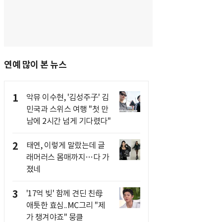
연예 많이 본 뉴스
1
악뮤 이수현, '김성주子' 김
민국과 스위스 여행 "첫 만
남에 2시간 넘게 기다렸다"
2
태연, 이렇게 말랐는데 글
래머러스 몸매까지…다 가
졌네
3
'17억 빚' 함께 견딘 친母
애틋한 효심..MC그리 "제
가 챙겨야죠" 뭉클