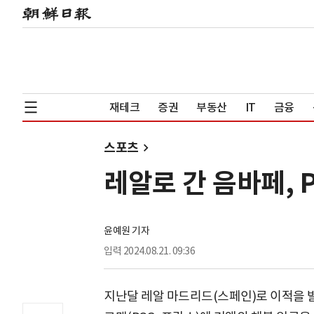
재테크
증권
부동산
IT
금융
스포츠
레알로 간 음바페, 
윤예원 기자
입력
2024.08.21. 09:36
지난달 레알 마드리드(스페인)로 이적을 