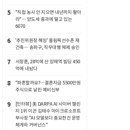
5
"직접 농사 안 지으면 내년까지 팔아
라"… 양도세 중과에 떨고 있는
6070
6
'추진위원장 해임' 올림픽선수촌 재
건축… 송파구, 직무대행 체제 승인
7
서장훈, 28억에 산 양재역 빌딩 450
억에 내놨다
8
"파혼할까요?…결혼자금 5500만원
주식으로 날린 예비신부
9
[인터뷰] 美 DARPA AI 사이버 챌린
지 1위 이끈 김태수 마이크로소프트
부사장 "AI 모델보다 중요한건 운영
체계와 거버넌스"