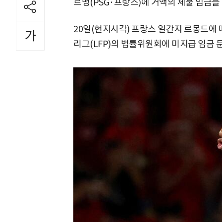
르맹(PSG·프랑스)에 거액의 체불 임금을
20일(현지시각) 프랑스 일간지 르몽드에 
리그(LFP)의 법률위원회에 미지급 임금 