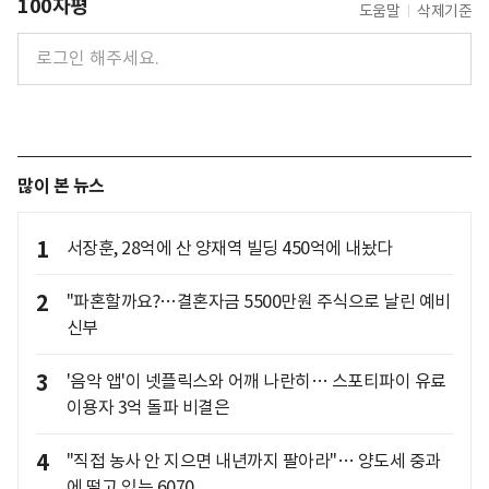
100자평
도움말
삭제기준
많이 본 뉴스
1
서장훈, 28억에 산 양재역 빌딩 450억에 내놨다
2
"파혼할까요?…결혼자금 5500만원 주식으로 날린 예비
신부
3
'음악 앱'이 넷플릭스와 어깨 나란히… 스포티파이 유료
이용자 3억 돌파 비결은
4
"직접 농사 안 지으면 내년까지 팔아라"… 양도세 중과
에 떨고 있는 6070