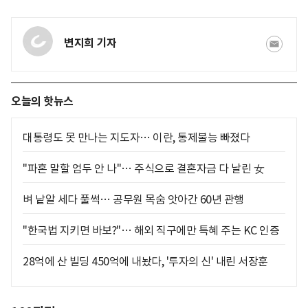
변지희 기자
오늘의 핫뉴스
대통령도 못 만나는 지도자… 이란, 통제불능 빠졌다
"파혼 말할 엄두 안 나"… 주식으로 결혼자금 다 날린 女
벼 낱알 세다 풀썩… 공무원 목숨 앗아간 60년 관행
"한국법 지키면 바보?"… 해외 직구에만 특혜 주는 KC 인증
28억에 산 빌딩 450억에 내놨다, '투자의 신' 내린 서장훈