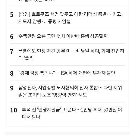
5
[줌인] 호르무즈 서명 앞두고 이란 리더십 증발… 최고
지도자 잠행·대통령 사임설
6
수백만원 오른 국민 첫차 아반떼 흥행 성공할까
7
폭염에도 현장 지킨 공무원… 벼 낱알 세다, 화재 진압하
다 '풀썩'
8
"강제 국장 복귀냐"… ISA 세제 개편에 투자자 불만
9
삼성전자, 사업장별 노사협의회 전사 통합… 과반 지위
잃은 초기업 노조 '영향력 만회' 시도
10
추석 전 '민생지원금' 또 푼다…1인당 최대 50만원 어
디서 받나