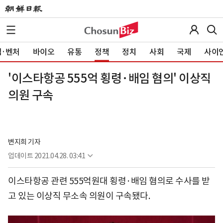
·벤처
바이오
유통
정책
정치
사회
국제
사이
'이스타항공 555억 횡령·배임 혐의' 이상직
의원 구속
변지희 기자
업데이트
2021.04.28. 03:41
이스타항공 관련 555억원대 횡령·배임 혐의로 수사를 받
고 있는 이상직 무소속 의원이 구속됐다.