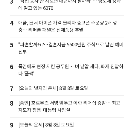
3
"직접 농사 안 지으면 내년까지 팔아라"… 양도세 중과
에 떨고 있는 6070
4
애플, 日서 아이폰 가격 올리자 중고폰 주문량 2배 껑
충… 리퍼폰 패널은 신제품용 추월
5
"파혼할까요?…결혼자금 5500만원 주식으로 날린 예비
신부
6
폭염에도 현장 지킨 공무원… 벼 낱알 세다, 화재 진압하
다 '풀썩'
7
[오늘의 별자리 운세] 8월 8일 토요일
8
[줌인] 호르무즈 서명 앞두고 이란 리더십 증발… 최고
지도자 잠행·대통령 사임설
9
[오늘의 운세] 8월 8일 토요일