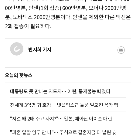
00만명분, 얀센(1회 접종) 600만명분, 모더나 2000만명
분, 노바백스 2000만명분이다. 얀센을 제외한 다른 백신은
2회 접종이 필요하다.
변지희 기자
오늘의 핫뉴스
대통령도 못 만나는 지도자… 이란, 통제불능 빠졌다
전세계 3억명 귀 호강… 넷플릭스급 돌풍 일으킨 음악 앱
"저걸 왜 2배 주고 사지?"… 일본, 때아닌 아이폰 대란
"파혼 말할 엄두 안 나"… 주식으로 결혼자금 다 날린 女