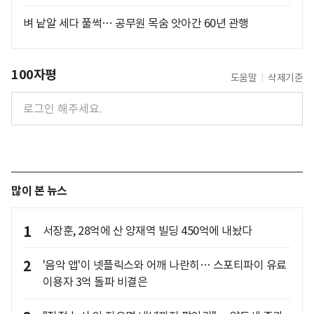
벼 낱알 세다 풀썩… 공무원 목숨 앗아간 60년 관행
100자평
도움말
삭제기준
많이 본 뉴스
1
서장훈, 28억에 산 양재역 빌딩 450억에 내놨다
2
'음악 앱'이 넷플릭스와 어깨 나란히… 스포티파이 유료
이용자 3억 돌파 비결은