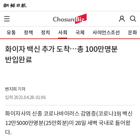
유통
정책
정치
사회
국제
사이언스조선
문화
화이자 백신 추가 도착…총 100만명분
반입완료
변지희 기자
입력
2021.04.28. 01:06
화이자사의 신종 코로나바이러스 감염증(코로나19) 백신
12만5000만명분(25만회분)이 28일 새벽 국내로 들어왔
다.