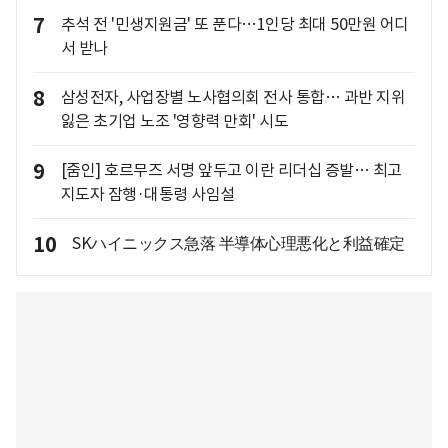
7
추석 전 '민생지원금' 또 푼다…1인당 최대 50만원 어디
서 받나
8
삼성전자, 사업장별 노사협의회 전사 통합… 과반 지위
잃은 초기업 노조 '영향력 만회' 시도
9
[줌인] 호르무즈 서명 앞두고 이란 리더십 증발… 최고
지도자 잠행·대통령 사임설
10
SKハイニックス急落 半導体心理悪化と利益確定