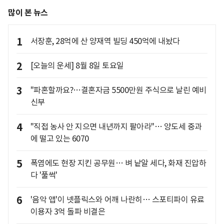
많이 본 뉴스
1
서장훈, 28억에 산 양재역 빌딩 450억에 내놨다
2
[오늘의 운세] 8월 8일 토요일
3
"파혼할까요?…결혼자금 5500만원 주식으로 날린 예비
신부
4
"직접 농사 안 지으면 내년까지 팔아라"… 양도세 중과
에 떨고 있는 6070
5
폭염에도 현장 지킨 공무원… 벼 낱알 세다, 화재 진압하
다 '풀썩'
6
'음악 앱'이 넷플릭스와 어깨 나란히… 스포티파이 유료
이용자 3억 돌파 비결은