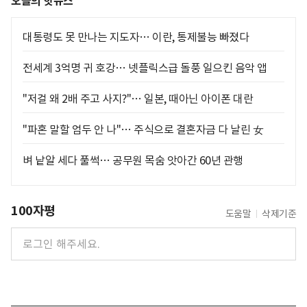
오늘의 핫뉴스
대통령도 못 만나는 지도자… 이란, 통제불능 빠졌다
전세계 3억명 귀 호강… 넷플릭스급 돌풍 일으킨 음악 앱
"저걸 왜 2배 주고 사지?"… 일본, 때아닌 아이폰 대란
"파혼 말할 엄두 안 나"… 주식으로 결혼자금 다 날린 女
벼 낱알 세다 풀썩… 공무원 목숨 앗아간 60년 관행
100자평
도움말
삭제기준