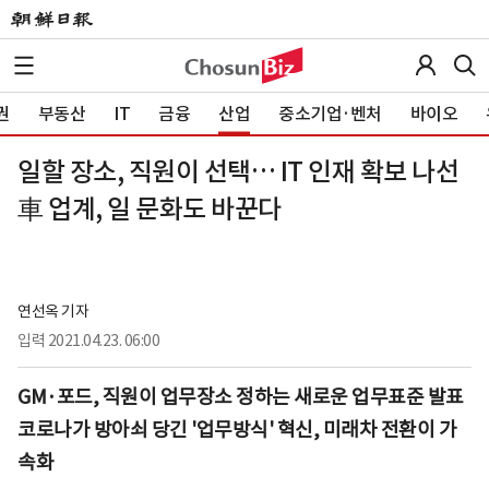
권
부동산
IT
금융
산업
중소기업·벤처
바이오
일할 장소, 직원이 선택… IT 인재 확보 나선
車 업계, 일 문화도 바꾼다
연선옥 기자
입력
2021.04.23. 06:00
GM·포드, 직원이 업무장소 정하는 새로운 업무표준 발표
코로나가 방아쇠 당긴 '업무방식' 혁신, 미래차 전환이 가
속화