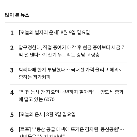
많이 본 뉴스
1
[오늘의 별자리 운세] 8월 9일 일요일
2
압구정현대, 직접 증여가 매각 후 현금 증여보다 세금 7
억 덜 낸다…계산기 두드리는 강남 고령층
3
박리다매 한계 부딪혔나… 국내선 가격 올리고 해외로
향하는 저가커피
4
"직접 농사 안 지으면 내년까지 팔아라"… 양도세 중과
에 떨고 있는 6070
5
[오늘의 운세] 8월 9일 일요일
6
[르포] 부동산 공급 대책에 뜨거운 감자된 '용산공원'…
시민들은 "녹지 지켜야"