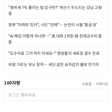
"증여세 7억 줄이는 법 있구먼!" 계산기 두드리는 강남 고령
층
정부 "아파트 짓자", 시민 "안돼"… 논란의 서울 '황금 땅'
"AI 해킹 어떻게 막냐면…" 美 대회 1위한 韓 천재교수의 통
찰
"도수치료 그거 하지 마세요~" 병원들의 새로운 꼼수 진료
바람 가르는 보닛 장착… 세단 같은 승차감의 볼보 전기차
100자평
도움말
삭제기준