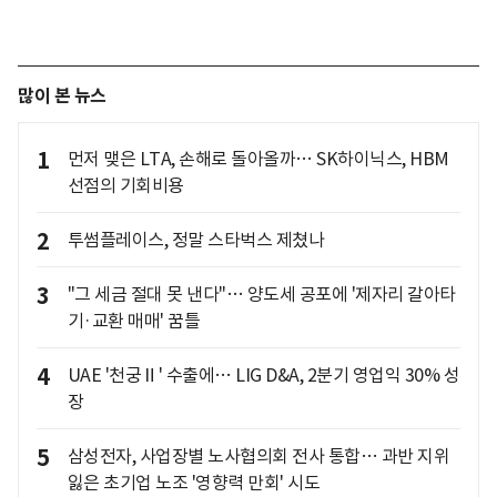
많이 본 뉴스
1
먼저 맺은 LTA, 손해로 돌아올까… SK하이닉스, HBM
선점의 기회비용
2
투썸플레이스, 정말 스타벅스 제쳤나
3
"그 세금 절대 못 낸다"… 양도세 공포에 '제자리 갈아타
기·교환 매매' 꿈틀
4
UAE '천궁Ⅱ' 수출에… LIG D&A, 2분기 영업익 30% 성
장
5
삼성전자, 사업장별 노사협의회 전사 통합… 과반 지위
잃은 초기업 노조 '영향력 만회' 시도