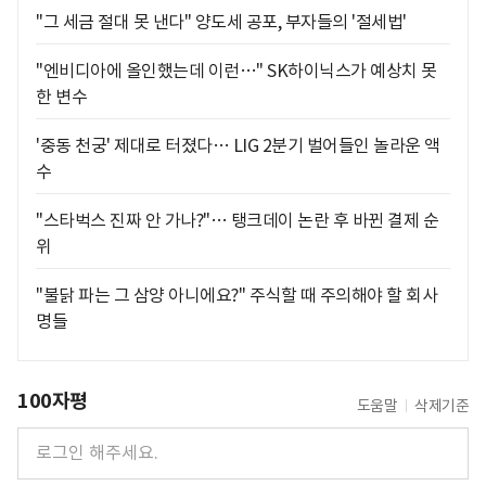
"그 세금 절대 못 낸다" 양도세 공포, 부자들의 '절세법'
"엔비디아에 올인했는데 이런…" SK하이닉스가 예상치 못
한 변수
'중동 천궁' 제대로 터졌다… LIG 2분기 벌어들인 놀라운 액
수
"스타벅스 진짜 안 가나?"… 탱크데이 논란 후 바뀐 결제 순
위
"불닭 파는 그 삼양 아니에요?" 주식할 때 주의해야 할 회사
명들
100자평
도움말
삭제기준