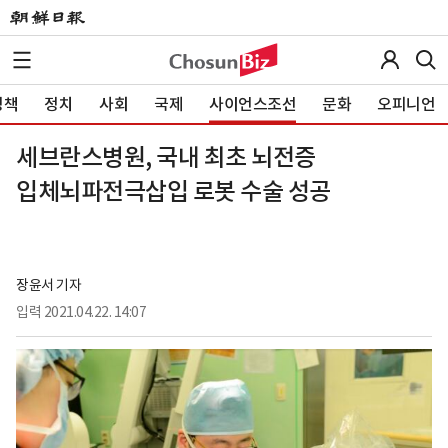
정책
정치
사회
국제
사이언스조선
문화
오피니언
세브란스병원, 국내 최초 뇌전증
입체뇌파전극삽입 로봇 수술 성공
장윤서 기자
입력
2021.04.22. 14:07