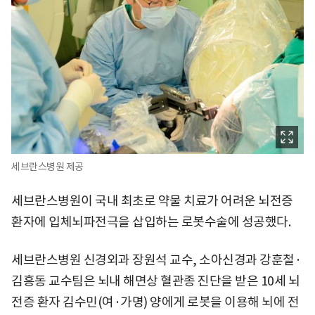
세브란스병원 제공
세브란스병원이 국내 최초로 약물 치료가 어려운 뇌전증
환자에 입체뇌파전극을 삽입하는 로봇수술에 성공했다.
세브란스병원 신경외과 장원석 교수, 소아신경과 강훈철·
김흥동 교수팀은 뇌내 해면상 혈관종 진단을 받은 10세 뇌
전증 환자 김수민(여·가명) 양에게 로봇을 이용해 뇌에 전