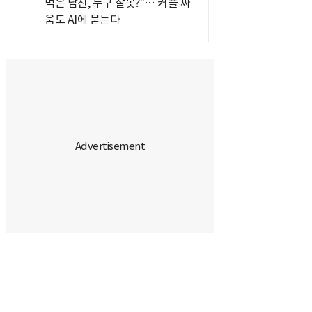
먹은 남친, 누구 잘못?"… 커플 싸
움도 AI에 묻는다