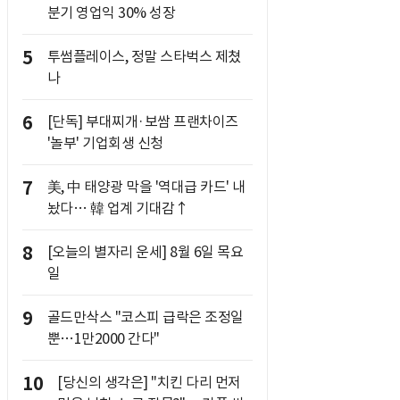
분기 영업익 30% 성장
5
투썸플레이스, 정말 스타벅스 제쳤
나
6
[단독] 부대찌개·보쌈 프랜차이즈
'놀부' 기업회생 신청
7
美, 中 태양광 막을 '역대급 카드' 내
놨다… 韓 업계 기대감↑
8
[오늘의 별자리 운세] 8월 6일 목요
일
9
골드만삭스 "코스피 급락은 조정일
뿐…1만2000 간다"
10
[당신의 생각은] "치킨 다리 먼저