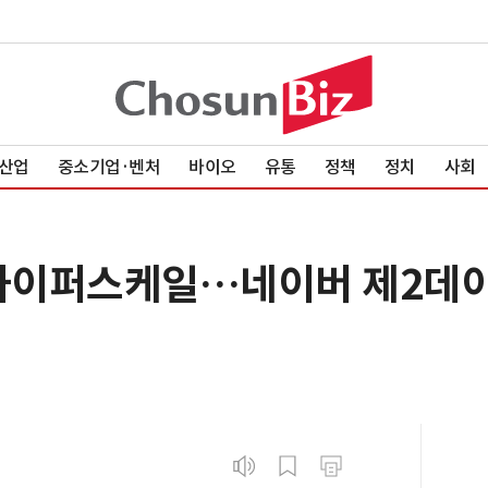
산업
중소기업·벤처
바이오
유통
정책
정치
사회
 하이퍼스케일…네이버 제2데이