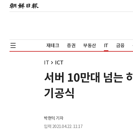
재테크
증권
부동산
IT
금융
IT
ICT
서버 10만대 넘는
기공식
박현익 기자
입력
2021.04.22. 11:17