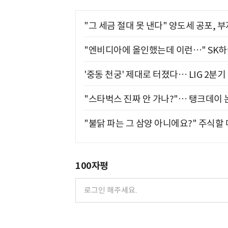
"그 세금 절대 못 낸다" 양도세 공포, 
"엔비디아에 올인했는데 이런…" SK
'중동 천궁' 제대로 터졌다… LIG 2분
"스타벅스 진짜 안 가나?"… 탱크데이 
"불닭 파는 그 삼양 아니에요?" 주식할
100자평