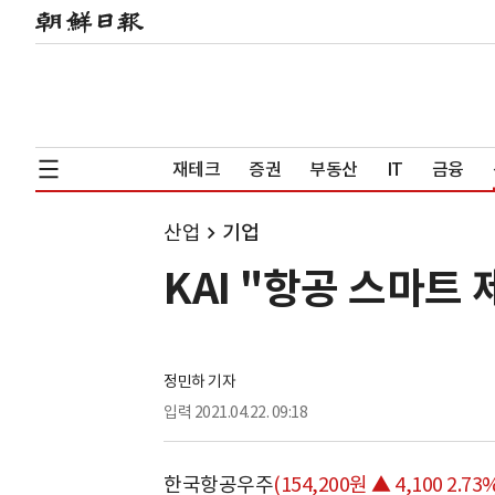
재테크
증권
부동산
IT
금융
산업
기업
KAI "항공 스마트
정민하 기자
입력
2021.04.22. 09:18
한국항공우주
(154,200원 ▲ 4,100 2.73