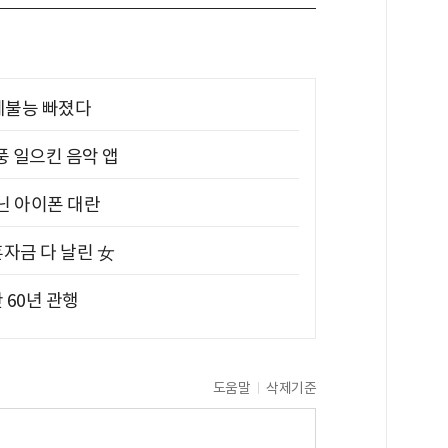
제불능 빠졌다
풍 일으킨 음악 앱
아닌 아이폰 대란
혼자금 다 날린 女
 60년 관행
도움말
삭제기준