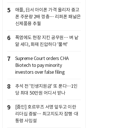
5
애플, 日서 아이폰 가격 올리자 중고
폰 주문량 2배 껑충… 리퍼폰 패널은
신제품용 추월
6
폭염에도 현장 지킨 공무원… 벼 낱
알 세다, 화재 진압하다 '풀썩'
7
Supreme Court orders CHA
Biotech to pay minority
investors over false filing
8
추석 전 '민생지원금' 또 푼다…1인
당 최대 50만원 어디서 받나
9
[줌인] 호르무즈 서명 앞두고 이란
리더십 증발… 최고지도자 잠행·대
통령 사임설