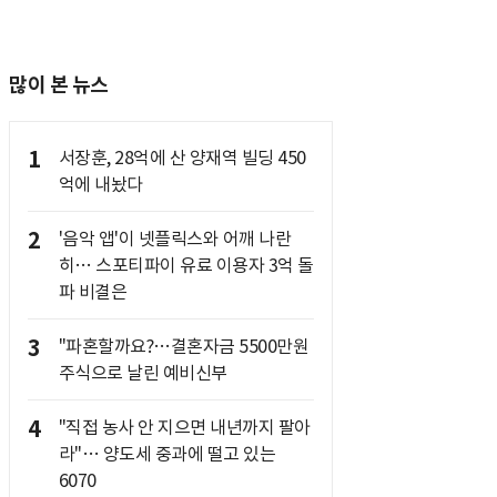
많이 본 뉴스
1
서장훈, 28억에 산 양재역 빌딩 450
억에 내놨다
2
'음악 앱'이 넷플릭스와 어깨 나란
히… 스포티파이 유료 이용자 3억 돌
파 비결은
3
"파혼할까요?…결혼자금 5500만원
주식으로 날린 예비신부
4
"직접 농사 안 지으면 내년까지 팔아
라"… 양도세 중과에 떨고 있는
6070