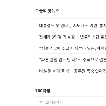
오늘의 핫뉴스
대통령도 못 만나는 지도자… 이란, 통
전세계 3억명 귀 호강… 넷플릭스급 돌
"저걸 왜 2배 주고 사지?"… 일본, 때
"파혼 말할 엄두 안 나"… 주식으로 결
벼 낱알 세다 풀썩… 공무원 목숨 앗아간
100자평