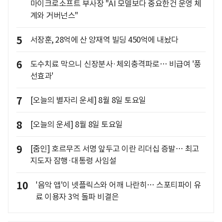
마이크로소프트 부사장 "AI 모델보다 중요한건 운영 체
계와 거버넌스"
5
서장훈, 28억에 산 양재역 빌딩 450억에 내놨다
6
도수치료 막으니 신장분사·체외충격파로… 비급여 '풍
선효과'
7
[오늘의 별자리 운세] 8월 8일 토요일
8
[오늘의 운세] 8월 8일 토요일
9
[줌인] 호르무즈 서명 앞두고 이란 리더십 증발… 최고
지도자 잠행·대통령 사임설
10
'음악 앱'이 넷플릭스와 어깨 나란히… 스포티파이 유
료 이용자 3억 돌파 비결은