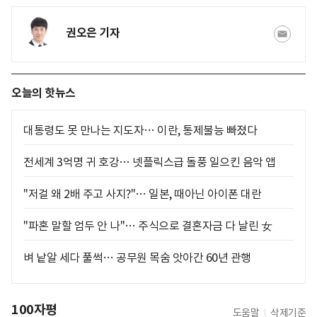
권오은 기자
오늘의 핫뉴스
대통령도 못 만나는 지도자… 이란, 통제불능 빠졌다
전세계 3억명 귀 호강… 넷플릭스급 돌풍 일으킨 음악 앱
"저걸 왜 2배 주고 사지?"… 일본, 때아닌 아이폰 대란
"파혼 말할 엄두 안 나"… 주식으로 결혼자금 다 날린 女
벼 낱알 세다 풀썩… 공무원 목숨 앗아간 60년 관행
100자평
도움말
삭제기준