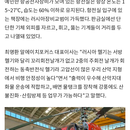
예민한 항공전자장비가 모여 있는 항전실은 항상 온도는 1
5~27℃, 습도는 60% 이하로 유지된다. 항전실 입구에 있
는 책장에는 러시아장비교범이 가득했다. 판금실에선 단
단한 기체 외피를 자르고, 휘고, 뚫는 기계들이 거리를 두
고 나열돼 있었다.
최명환 알에이치포커스 대표이사는 "러시아 헬기는 서방
헬기와 달리 꼬리회전날개가 없고 2중의 주회전 날개가 회
전하는 동축반전식 헬기라 고압선이 많은 우리 산악 지형
에서 비행 안정성이 높다"면서 "출력이 우수해 산악지대
화물 운송에 적합하고, 배면 물탱크를 장착해 강풍에도 산
불진화·산림방제 등 업무가 가능하다"고 말했다.