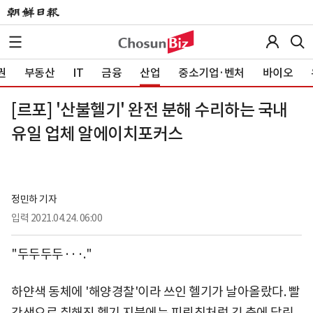
권
부동산
IT
금융
산업
중소기업·벤처
바이오
[르포] '산불헬기' 완전 분해 수리하는 국내
유일 업체 알에이치포커스
정민하 기자
입력
2021.04.24. 06:00
"두두두두···."
하얀색 동체에 '해양경찰'이라 쓰인 헬기가 날아올랐다. 빨
간색으로 칠해진 헬기 지붕에는 피뢰침처럼 긴 축에 달린