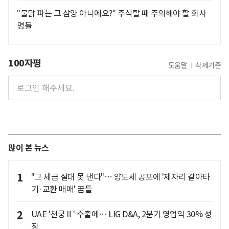
"불닭 파는 그 삼양 아니에요?" 주식할 때 주의해야 할 회사
명들
100자평
도움말
삭제기준
많이 본 뉴스
1
"그 세금 절대 못 낸다"… 양도세 공포에 '제자리 갈아타
기·교환 매매' 꿈틀
2
UAE '천궁Ⅱ' 수출에… LIG D&A, 2분기 영업익 30% 성
장