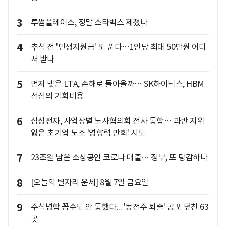
3
투썸플레이스, 정말 스타벅스 제쳤나
4
추석 전 '민생지원금' 또 푼다…1인당 최대 50만원 어디
서 받나
5
먼저 맺은 LTA, 손해로 돌아올까… SK하이닉스, HBM
선점의 기회비용
6
삼성전자, 사업장별 노사협의회 전사 통합… 과반 지위
잃은 초기업 노조 '영향력 만회' 시도
7
23조원 남은 소상공인 코로나 대출… 정부, 또 탕감하나
8
[오늘의 별자리 운세] 8월 7일 금요일
9
주식병합 꼼수도 안 통했다... '동전주 퇴출' 공포 덮친 63
곳