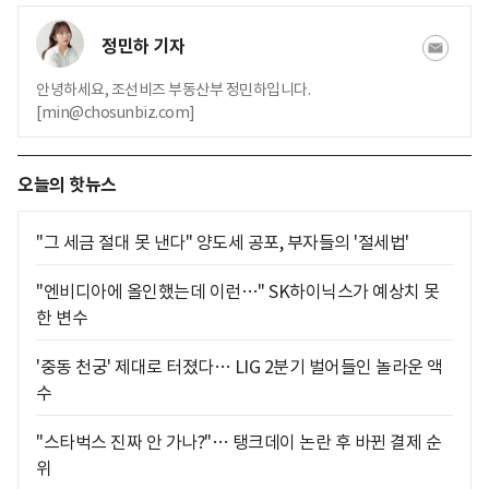
정민하 기자
안녕하세요, 조선비즈 부동산부 정민하입니다.
[min@chosunbiz.com]
오늘의 핫뉴스
"그 세금 절대 못 낸다" 양도세 공포, 부자들의 '절세법'
"엔비디아에 올인했는데 이런…" SK하이닉스가 예상치 못
한 변수
'중동 천궁' 제대로 터졌다… LIG 2분기 벌어들인 놀라운 액
수
"스타벅스 진짜 안 가나?"… 탱크데이 논란 후 바뀐 결제 순
위