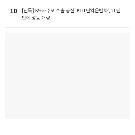
10
[단독] K9 자주포 수출 공신 'K10 탄약운반차', 21년
만에 성능 개량