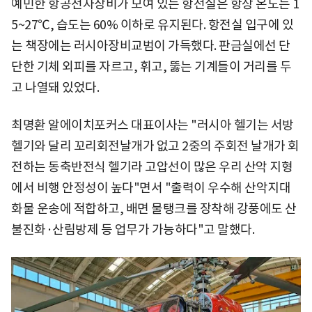
예민한 항공전자장비가 모여 있는 항전실은 항상 온도는 1
5~27℃, 습도는 60% 이하로 유지된다. 항전실 입구에 있
는 책장에는 러시아장비교범이 가득했다. 판금실에선 단
단한 기체 외피를 자르고, 휘고, 뚫는 기계들이 거리를 두
고 나열돼 있었다.
최명환 알에이치포커스 대표이사는 "러시아 헬기는 서방
헬기와 달리 꼬리회전날개가 없고 2중의 주회전 날개가 회
전하는 동축반전식 헬기라 고압선이 많은 우리 산악 지형
에서 비행 안정성이 높다"면서 "출력이 우수해 산악지대
화물 운송에 적합하고, 배면 물탱크를 장착해 강풍에도 산
불진화·산림방제 등 업무가 가능하다"고 말했다.