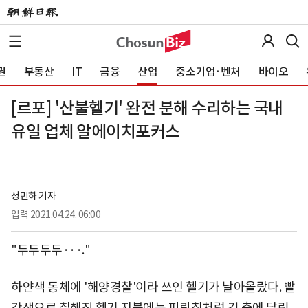
권
부동산
IT
금융
산업
중소기업·벤처
바이오
[르포] '산불헬기' 완전 분해 수리하는 국내
유일 업체 알에이치포커스
정민하 기자
입력
2021.04.24. 06:00
"두두두두···."
하얀색 동체에 '해양경찰'이라 쓰인 헬기가 날아올랐다. 빨
간색으로 칠해진 헬기 지붕에는 피뢰침처럼 긴 축에 달린