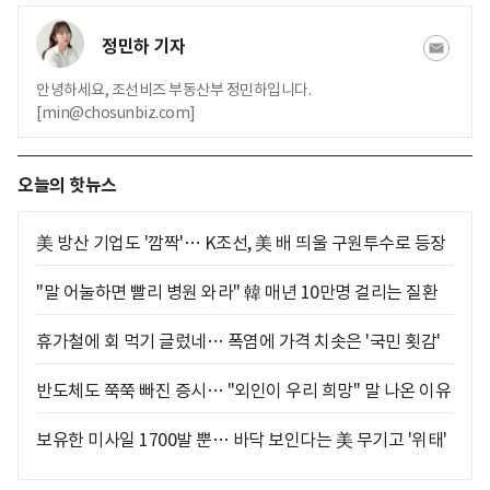
정민하 기자
안녕하세요, 조선비즈 부동산부 정민하입니다.
[min@chosunbiz.com]
오늘의 핫뉴스
美 방산 기업도 '깜짝'… K조선, 美 배 띄울 구원투수로 등장
"말 어눌하면 빨리 병원 와라" 韓 매년 10만명 걸리는 질환
휴가철에 회 먹기 글렀네… 폭염에 가격 치솟은 '국민 횟감'
반도체도 쭉쭉 빠진 증시… "외인이 우리 희망" 말 나온 이유
보유한 미사일 1700발 뿐… 바닥 보인다는 美 무기고 '위태'