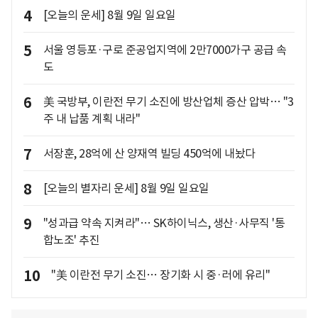
4
[오늘의 운세] 8월 9일 일요일
5
서울 영등포·구로 준공업지역에 2만7000가구 공급 속
도
6
美 국방부, 이란전 무기 소진에 방산업체 증산 압박… "3
주 내 납품 계획 내라"
7
서장훈, 28억에 산 양재역 빌딩 450억에 내놨다
8
[오늘의 별자리 운세] 8월 9일 일요일
9
"성과급 약속 지켜라"… SK하이닉스, 생산·사무직 '통
합노조' 추진
10
"美 이란전 무기 소진… 장기화 시 중·러에 유리"