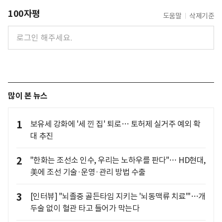
100자평
도움말
삭제기준
많이 본 뉴스
1
보유세 강화에 '세 낀 집' 퇴로… 토허제 실거주 예외 확
대 추진
2
"한화는 조선소 인수, 우리는 노하우를 판다"… HD현대,
美에 조선 기술·운영·관리 방법 수출
3
[인터뷰] "뇌졸중 골든타임 지키는 '뇌동맥류 치료'"…개
두술 없이 혈관 타고 들어가 막는다