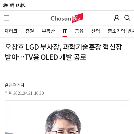
재테크
증권
부동산
IT
금융
산업
중소기업·벤
오창호 LGD 부사장, 과학기술훈장 혁신장
받아…TV용 OLED 개발 공로
윤진우 기자
입력
2021.04.21. 10:30