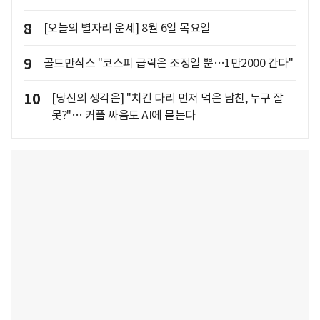
8
[오늘의 별자리 운세] 8월 6일 목요일
9
골드만삭스 "코스피 급락은 조정일 뿐…1만2000 간다"
10
[당신의 생각은] "치킨 다리 먼저 먹은 남친, 누구 잘
못?"… 커플 싸움도 AI에 묻는다