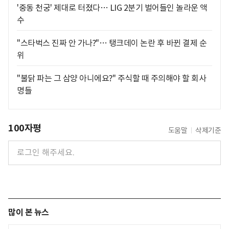
'중동 천궁' 제대로 터졌다… LIG 2분기 벌어들인 놀라운 액
수
"스타벅스 진짜 안 가나?"… 탱크데이 논란 후 바뀐 결제 순
위
"불닭 파는 그 삼양 아니에요?" 주식할 때 주의해야 할 회사
명들
100자평
도움말
삭제기준
많이 본 뉴스