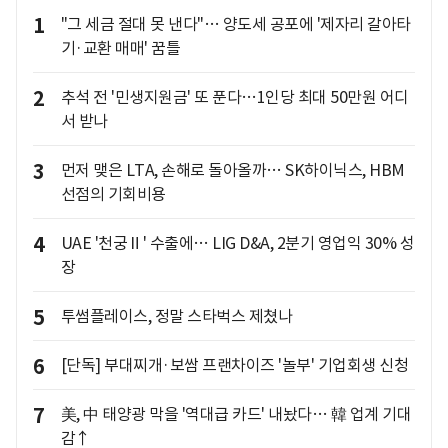
1
"그 세금 절대 못 낸다"… 양도세 공포에 '제자리 갈아타
기·교환 매매' 꿈틀
2
추석 전 '민생지원금' 또 푼다…1인당 최대 50만원 어디
서 받나
3
먼저 맺은 LTA, 손해로 돌아올까… SK하이닉스, HBM
선점의 기회비용
4
UAE '천궁Ⅱ' 수출에… LIG D&A, 2분기 영업익 30% 성
장
5
투썸플레이스, 정말 스타벅스 제쳤나
6
[단독] 부대찌개·보쌈 프랜차이즈 '놀부' 기업회생 신청
7
美, 中 태양광 막을 '역대급 카드' 내놨다… 韓 업계 기대
감↑