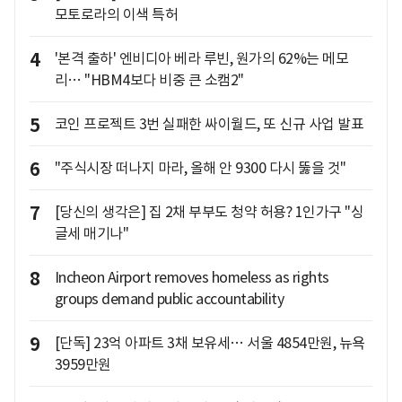
모토로라의 이색 특허
4
'본격 출하' 엔비디아 베라 루빈, 원가의 62%는 메모
리… "HBM4보다 비중 큰 소캠2"
5
코인 프로젝트 3번 실패한 싸이월드, 또 신규 사업 발표
6
"주식시장 떠나지 마라, 올해 안 9300 다시 뚫을 것"
7
[당신의 생각은] 집 2채 부부도 청약 허용? 1인가구 "싱
글세 매기나"
8
Incheon Airport removes homeless as rights
groups demand public accountability
9
[단독] 23억 아파트 3채 보유세… 서울 4854만원, 뉴욕
3959만원