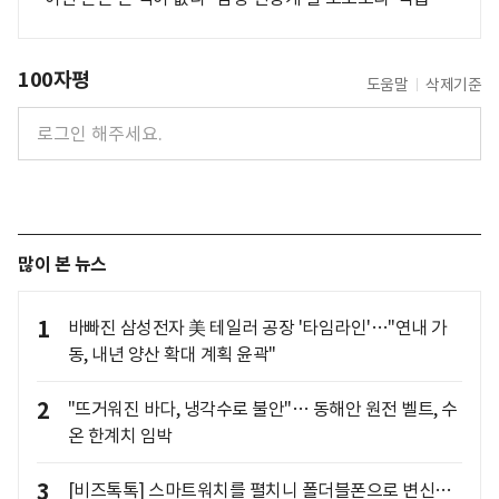
100자평
도움말
삭제기준
많이 본 뉴스
1
바빠진 삼성전자 美 테일러 공장 '타임라인'…"연내 가
동, 내년 양산 확대 계획 윤곽"
2
"뜨거워진 바다, 냉각수로 불안"… 동해안 원전 벨트, 수
온 한계치 임박
3
[비즈톡톡] 스마트워치를 펼치니 폴더블폰으로 변신…