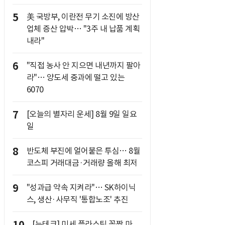
5
美 국방부, 이란전 무기 소진에 방산
업체 증산 압박… "3주 내 납품 계획
내라"
6
"직접 농사 안 지으면 내년까지 팔아
라"… 양도세 중과에 떨고 있는
6070
7
[오늘의 별자리 운세] 8월 9일 일요
일
8
반도체 부진에 얼어붙은 투심… 8월
코스피 거래대금·거래량 올해 최저
9
"성과급 약속 지켜라"… SK하이닉
스, 생산·사무직 '통합노조' 추진
[뉴테크] 미세 플라스틱 꼼짝 마,