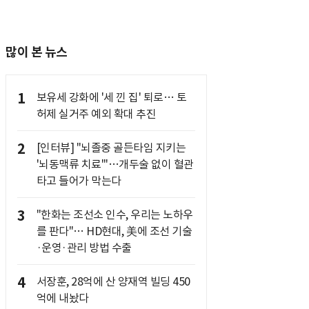
많이 본 뉴스
1
보유세 강화에 '세 낀 집' 퇴로… 토
허제 실거주 예외 확대 추진
2
[인터뷰] "뇌졸중 골든타임 지키는
'뇌동맥류 치료'"…개두술 없이 혈관
타고 들어가 막는다
3
"한화는 조선소 인수, 우리는 노하우
를 판다"… HD현대, 美에 조선 기술
·운영·관리 방법 수출
4
서장훈, 28억에 산 양재역 빌딩 450
억에 내놨다