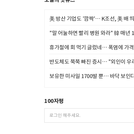
美 방산 기업도 '깜짝'… K조선, 美 배
"말 어눌하면 빨리 병원 와라" 韓 매년 
휴가철에 회 먹기 글렀네… 폭염에 가격 
반도체도 쭉쭉 빠진 증시… "외인이 우리
보유한 미사일 1700발 뿐… 바닥 보인다
100자평