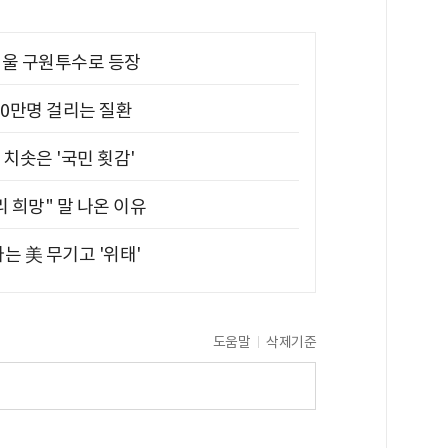
 띄울 구원투수로 등장
10만명 걸리는 질환
치솟은 '국민 횟감'
 희망" 말 나온 이유
는 美 무기고 '위태'
도움말
삭제기준