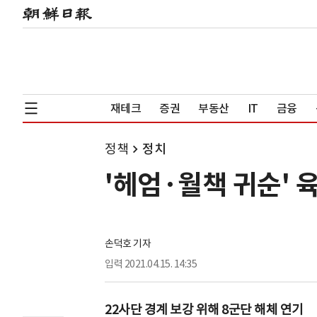
재테크
증권
부동산
IT
금융
정책
정치
'헤엄·월책 귀순' 육
손덕호 기자
입력
2021.04.15. 14:35
22사단 경계 보강 위해 8군단 해체 연기