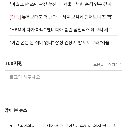
"마스크 안 쓰면 관절 쑤신다" 서울대병원 충격 연구 결과
[단독]
뉴욕보다도 더 낸다… 서울 보유세 뜯어보니 '깜짝'
"HBM이 다가 아냐" 엔비디아 홀린 삼전닉스 메모리 세트
"이런 폰은 본 적이 없다" 삼성 긴장케 할 모토로라 '역습'
100자평
도움말
삭제기준
많이 본 뉴스
1
"뜨거워진 바다, 냉각수로 불안"… 동해안 원전 벨트, 수