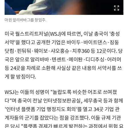
마윈 알리바바그룹 창업주.
미국 월스트리트저널(WSJ)에 따르면, 이날 총국이 '충성
서약'을 했다고 공개한 기업은 바이두·바이트댄스·징둥
닷컴·핀둬둬·웨이보·샤오홍슈·치후360 등 12곳이다. 당
국은 앞으로 알리바바·텐센트·메이퇀·디디추싱·어러머
등 24곳을 차례로 소환해 사실상 같은 내용의 서약서를 쓰
게 할 방침이다.
WSJ는 이들의 성명이 "놀랍도록 비슷한 어조로 쓰여졌
다"며 총국이 전날 인터넷정보판공실, 세무총국 등과 함께
'인터넷 플랫폼 기업 행정지도 회의'를 열고 34곳 기업 관
계자들의 군기를 잡았다는 점을 강조했다. 이들 규제 기관
은 당시 "플랫폼 경제가 빠르게 발전하는 과정에서 위험 요