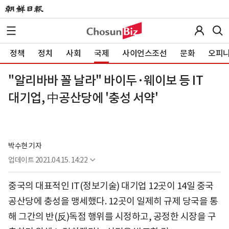
정책
정치
사회
국제
사이언스조선
문화
오피
"알리바바 꼴 날라" 바이두·웨이보 등 IT
대기업, 中공산당에 '충성 서약'
박수현 기자
업데이트
2021.04.15. 14:22
중국의 대표적인 IT(정보기술) 대기업 12곳이 14일 중국
공산당에 충성을 맹세했다. 12곳이 일제히 규제 당국을 통
해 그간의 반(反)독점 행위를 시정하고, 공정한 시장을 구