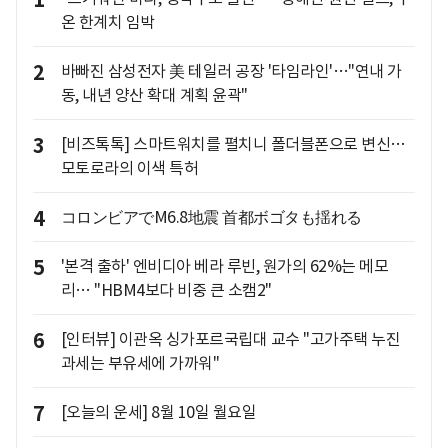
온 한계치 임박
2
바빠진 삼성전자 美 테일러 공장 '타임라인'…"연내 가
동, 내년 양산 확대 계획 윤곽"
3
[비즈톡톡] 스마트워치를 펼치니 폴더블폰으로 변신…
모토로라의 이색 특허
4
コロンビアでM6.8地震 首都ボゴタも揺れる
5
'본격 출하' 엔비디아 베라 루빈, 원가의 62%는 메모
리… "HBM4보다 비중 큰 소캠2"
6
[인터뷰] 이관옥 싱가포르국립대 교수 "고가주택 누진
과세는 부유세에 가까워"
7
[오늘의 운세] 8월 10일 월요일