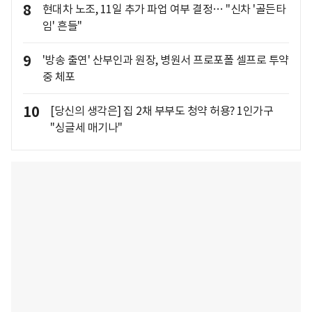
8
현대차 노조, 11일 추가 파업 여부 결정… "신차 '골든타
임' 흔들"
9
'방송 출연' 산부인과 원장, 병원서 프로포폴 셀프로 투약
중 체포
10
[당신의 생각은] 집 2채 부부도 청약 허용? 1인가구
"싱글세 매기나"