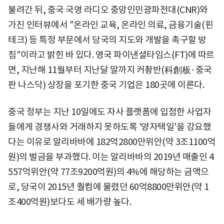
불려간 뒤, 중국 국영 라디오 중앙인민광파전대(CNR)와
가진 인터뷰에서 "온라인 교육, 온라인 의료, 금융기술(핀
테크) 등 특정 부문에서 당국의 지도와 개발을 촉구할 방
침"이라고 밝힌 바 있다. 영국 파이낸셜타임스(FT)에 따르
면, 지난해 11월부터 지난달 말까지 커촹반(科創板·중국
판 나스닥) 상장을 포기한 중국 기업은 180곳에 이른다.
중국 정부는 지난 10일에도 자사 플랫폼에 입점한 사업자
들에게 경쟁사와 거래하지 못하도록 '양자택일'을 강요했
다는 이유로 알리바바에 182억2800만위안(약 3조1100억
원)의 벌금을 부과했다. 이는 알리바바의 2019년 매출인 4
557억위안(약 77조9200억원)의 4%에 해당하는 금액으
로, 당국이 2015년 퀄컴에 물렸던 60억8800만위안(약 1
조400억원)보다도 세 배가량 높다.