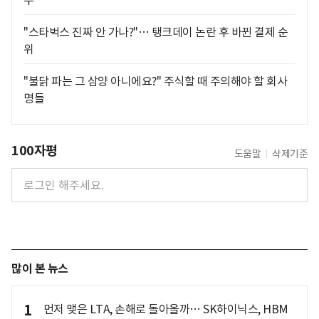
수
"스타벅스 진짜 안 가나?"… 탱크데이 논란 후 바뀐 결제 순
위
"불닭 파는 그 삼양 아니에요?" 주식할 때 주의해야 할 회사
명들
100자평
도움말
삭제기준
많이 본 뉴스
1
먼저 맺은 LTA, 손해로 돌아올까… SK하이닉스, HBM