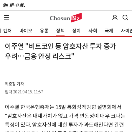
·벤처
바이오
유통
정책
정치
사회
국제
사이
이주열 "비트코인 등 암호자산 투자 증가
우려…금융 안정 리스크"
최효정 기자
입력
2021.04.15. 11:57
이주열 한국은행총재는 15일 통화정책방향 설명회에서
"암호자산은 내재가치가 없고 가격 변동성이 매우 크다는
특징이 있다. 암호자산에 대한 투자가 과도해진다면 관련