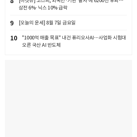
8
[마켓뷰] 코스피, 외국인·기관 '팔자'에 6200선 후퇴…
삼전 6%·닉스 10% 급락
9
[오늘의 운세] 8월 7일 금요일
10
"1000억 매출 목표" 내건 퓨리오사AI…사업화 시험대
오른 국산 AI 반도체