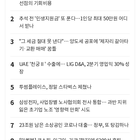
선점의 기회비용
2
추석 전 '민생지원금' 또 푼다…1인당 최대 50만원 어디
서 받나
3
"그 세금 절대 못 낸다"… 양도세 공포에 '제자리 갈아타
기·교환 매매' 꿈틀
4
UAE '천궁Ⅱ' 수출에… LIG D&A, 2분기 영업익 30% 성
장
5
투썸플레이스, 정말 스타벅스 제쳤나
6
삼성전자, 사업장별 노사협의회 전사 통합… 과반 지위
잃은 초기업 노조 '영향력 만회' 시도
7
23조원 남은 소상공인 코로나 대출… 정부, 또 탕감하나