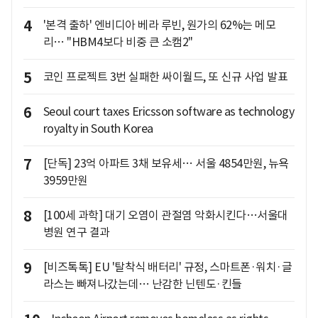
4
'본격 출하' 엔비디아 베라 루빈, 원가의 62%는 메모
리… "HBM4보다 비중 큰 소캠2"
5
코인 프로젝트 3번 실패한 싸이월드, 또 신규 사업 발표
6
Seoul court taxes Ericsson software as technology
royalty in South Korea
7
[단독] 23억 아파트 3채 보유세… 서울 4854만원, 뉴욕
3959만원
8
[100세 과학] 대기 오염이 관절염 악화시킨다…서울대
병원 연구 결과
9
[비즈톡톡] EU '탈착식 배터리' 규정, 스마트폰·워치·글
라스는 빠져나갔는데… 난감한 닌텐도·킨들