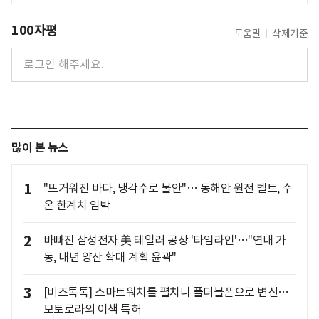
100자평
도움말
삭제기준
많이 본 뉴스
1
"뜨거워진 바다, 냉각수로 불안"… 동해안 원전 벨트, 수
온 한계치 임박
2
바빠진 삼성전자 美 테일러 공장 '타임라인'…"연내 가
동, 내년 양산 확대 계획 윤곽"
3
[비즈톡톡] 스마트워치를 펼치니 폴더블폰으로 변신…
모토로라의 이색 특허