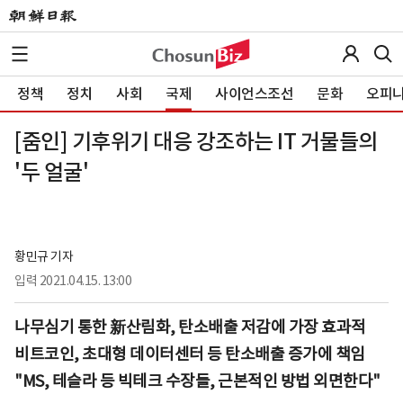
정책
정치
사회
국제
사이언스조선
문화
오피
[줌인] 기후위기 대응 강조하는 IT 거물들의
'두 얼굴'
황민규 기자
입력
2021.04.15. 13:00
나무심기 통한 新산림화, 탄소배출 저감에 가장 효과적
비트코인, 초대형 데이터센터 등 탄소배출 증가에 책임
"MS, 테슬라 등 빅테크 수장들, 근본적인 방법 외면한다"