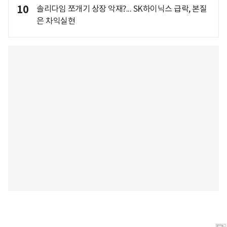
10
솔리다임 쪼개기 상장 악재?... SK하이닉스 급락, 본질
은 차익실현