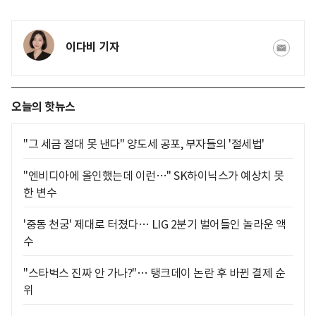
이다비 기자
오늘의 핫뉴스
"그 세금 절대 못 낸다" 양도세 공포, 부자들의 '절세법'
"엔비디아에 올인했는데 이런…" SK하이닉스가 예상치 못
한 변수
'중동 천궁' 제대로 터졌다… LIG 2분기 벌어들인 놀라운 액
수
"스타벅스 진짜 안 가나?"… 탱크데이 논란 후 바뀐 결제 순
위