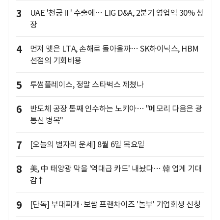
3
UAE '천궁Ⅱ' 수출에… LIG D&A, 2분기 영업익 30% 성
장
4
먼저 맺은 LTA, 손해로 돌아올까… SK하이닉스, HBM
선점의 기회비용
5
투썸플레이스, 정말 스타벅스 제쳤나
6
반도체 공장 통째 인수하는 노키아… "메모리 다음은 광
통신 병목"
7
[오늘의 별자리 운세] 8월 6일 목요일
8
美, 中 태양광 막을 '역대급 카드' 내놨다… 韓 업계 기대
감↑
9
[단독] 부대찌개·보쌈 프랜차이즈 '놀부' 기업회생 신청