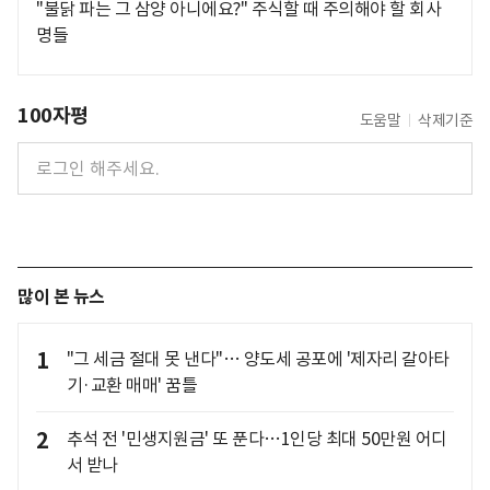
"불닭 파는 그 삼양 아니에요?" 주식할 때 주의해야 할 회사
명들
100자평
도움말
삭제기준
많이 본 뉴스
1
"그 세금 절대 못 낸다"… 양도세 공포에 '제자리 갈아타
기·교환 매매' 꿈틀
2
추석 전 '민생지원금' 또 푼다…1인당 최대 50만원 어디
서 받나