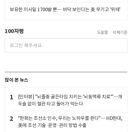
보유한 미사일 1700발 뿐… 바닥 보인다는 美 무기고 '위태'
100자평
도움말
삭제기준
많이 본 뉴스
1
[인터뷰] "뇌졸중 골든타임 지키는 '뇌동맥류 치료'"…개
두술 없이 혈관 타고 들어가 막는다
2
"한화는 조선소 인수, 우리는 노하우를 판다"… HD현대,
美에 조선 기술·운영·관리 방법 수출