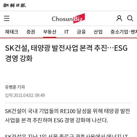
재테크
증권
부동산
IT
금융
산업
중소기업·벤
SK건설, 태양광 발전사업 본격 추진…ESG
경영 강화
유병훈 기자
입력
2021.04.02. 09:49
SK건설이 국내 기업들의 RE100 달성을 위해 태양광 발전
사업을 본격 추진하며 ESG 경영 강화에 나선다.
SK건설은 지난 1일 서울 종로구 관훈사옥에서 에너지 IT