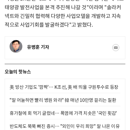
태양광 발전사업을 본격 추진해 나갈 것"이라며 "솔라커
넥트와 긴밀히 협력해 다양한 사업모델을 개발하고 지속
적으로 사업기회를 발굴하겠다"고 밝혔다.
유병훈 기자
오늘의 핫뉴스
美 방산 기업도 '깜짝'… K조선, 美 배 띄울 구원투수로 등장
"말 어눌하면 빨리 병원 와라" 韓 매년 10만명 걸리는 질환
휴가철에 회 먹기 글렀네… 폭염에 가격 치솟은 '국민 횟감'
반도체도 쭉쭉 빠진 증시… "외인이 우리 희망" 말 나온 이유