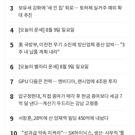
3
보유세 강화에 '세 낀 집' 퇴로… 토허제 실거주 예외 확
대 추진
4
[오늘의 운세] 8월 9일 일요일
5
美 국방부, 이란전 무기 소진에 방산업체 증산 압박… "3
주 내 납품 계획 내라"
6
[오늘의 별자리 운세] 8월 9일 일요일
7
GPU 다음은 전력… 엔비디아, 랜시엄에 4조원 투자
8
압구정현대, 직접 증여가 매각 후 현금 증여보다 세금 7
억 덜 낸다…계산기 두드리는 강남 고령층
9
서장훈, 28억에 산 양재역 빌딩 450억에 내놨다
10
"성과급 약속 지켜라"… SK하이닉스, 생산·사무직 '통